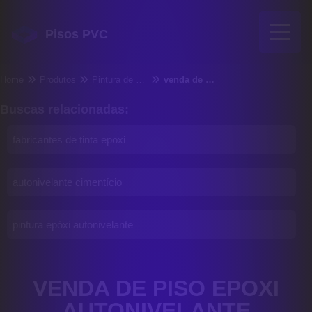
Pisos PVC
Home
Produtos
Pintura de piso - Categoria
venda de piso epoxi autonivelante
Buscas relacionadas:
fabricantes de tinta epoxi
autonivelante cimentício
pintura epóxi autonivelante
VENDA DE PISO EPOXI
AUTONIVELANTE