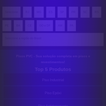
Selecione
RJ
MG
ES
SP
PR
SC
RS
PE
BA
CE
GO e DF
AM
PA
Selecione a região do Brasil
Pisos PVC - Sua solução completa em pisos e
revestimentos!
Top 5 Produtos
Piso Industrial
Piso Epóxi
Piso Antiderrapante