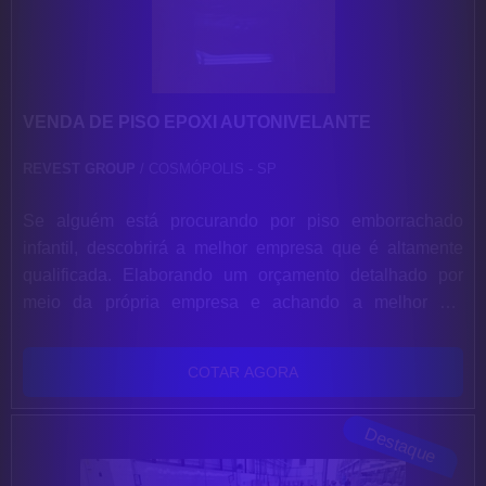
VENDA DE PISO EPOXI AUTONIVELANTE
REVEST GROUP
/ COSMÓPOLIS - SP
Se alguém está procurando por piso emborrachado
infantil, descobrirá a melhor empresa que é altamente
qualificada. Elaborando um orçamento detalhado por
meio da própria empresa e achando a melhor em
qualidade e custo benefício.Quando o quesito é piso
emborrachado infantil, com os melhores profissionais da
COTAR AGORA
Revest Group alcançará proteção com atendimento para
produtos em pequena escala.OUTRAS INFORMAÇÕES
Destaque
SOBRE PISO EMBORRACHADO INFANTILHá...