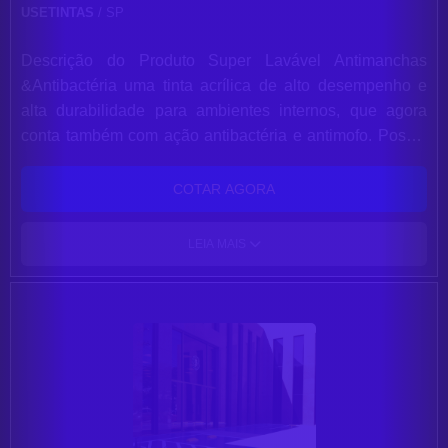
USETINTAS
/ SP
Descrição do Produto Super Lavável Antimanchas
&Antibactéria uma tinta acrílica de alto desempenho e
alta durabilidade para ambientes internos, que agora
conta também com ação antibactéria e antimofo. Possui
a inovadora Tecnologia Ultra Protect Resist, Coral Super
Lavável é 2x mais resistente1 à limpeza, repele líquido, e
COTAR AGORA
elimina 99% das bactérias da parede e acaba com
mofos. Seu acabamento Semiacetinado tem um nível de
LEIA MAIS
brilho intermediário entre o fosco e o acetinado, o que
ajuda a disfarçar as imperfeições da parede. Sua fórmula
foi especialmente desenvolvida para entregar o
desempenho superior em limpeza de manchas de
chocolates, ketchup, café, refrigerantes, sucos, lápis,
caneta hidrográﬁca, lápis de cor e batom, além de ter
ação antibactéria e antimofo. Paredes como novas por
mais tempo. 1-Comparado ao acabamento Fosco