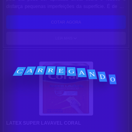
disfarça pequenas imperfeições da superfície. É de cor
branca, mas você pode obter um efeito decorativo com
outras cores, é só aplicar tinta sobre a Textura. Além
COTAR AGORA
disso, é muito simples aplicar o produto: ele dispensa o
uso de massa fina em superfícies de alvenaria e pode
LEIA MAIS
ser aplicado em ambientes internos e externos. Uma lata
de 30KG pinta até 35m² por demão (Pode variar de
acordo com a irregularidade da superfície e/ou efeito
desejado).
LATEX SUPER LAVAVEL CORAL