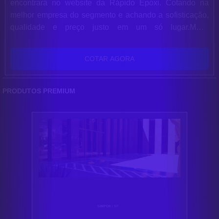
encontrará no website da Rápido Epóxi. Cotando na
melhor empresa do segmento e achando a sofisticação,
qualidade e preço justo em um só lugar.MAIS
INFORMAÇÕES SOBRE TINTA PU PARA PISO DE
CONCRETOQuem está à procura de tinta pu para piso
COTAR AGORA
de concreto em uma corporação inovadora, chega até a
Rápido Epóxi. A empresa tem em seu escopo resina
epóxi autonivelante transparente e tinta para asf...
PRODUTOS PREMIUM
SIMPOX
/ SP