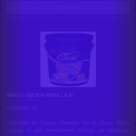
profundo conhecimento de mercado, ela está apta a
LEIA MAIS
oferecer para seus clientes um atendimento diferenciado,
com serviços e produtos de alto nível de qualidade.
Resultados oferecidos: Pintura reforçada; Multicamadas;
Autonivelante; Argamassado; Serviços complementares.
Solicite um orçamento e saiba mais sobre a Vipoxi.
MANTA LÍQUIDA PARA LAJE
USETINTAS
/ SP
Descrição do Produto Proteção Sol & Chuva Manta
Líquida é um revestimento acrílico de excelente