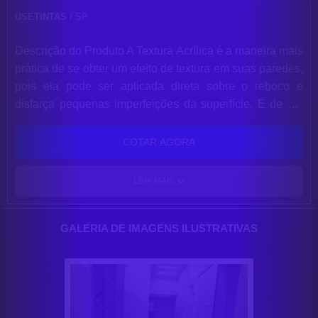
USETINTAS
/ SP
Descrição do Produto A Textura Acrílica é a maneira mais
prática de se obter um efeito de textura em suas paredes,
pois ela pode ser aplicada direta sobre o reboco e
disfarça pequenas imperfeições da superfície. É de cor
branca, mas você pode obter um efeito decorativo com
outras cores, é só aplicar tinta sobre a Textura. Além
COTAR AGORA
disso, é muito simples aplicar o produto: ele dispensa o
uso de massa fina em superfícies de alvenaria e pode
LEIA MAIS
ser aplicado em ambientes internos e externos. Uma lata
de 30KG pinta até 35m² por demão (Pode variar de
acordo com a irregularidade da superfície e/ou efeito
GALERIA DE IMAGENS ILUSTRATIVAS
desejado).