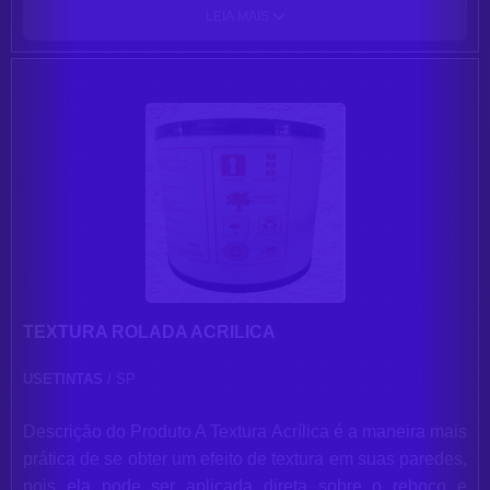
secagem. Com grande poder de preenchimento e
LEIA MAIS
cobertura, pode ser aplicado em ambientes internos e
externos e prepara a superfície para os demais cuidados
que sua parede necessita. Uma lata de 18L pinta até
100m² por demão.
TEXTURA ROLADA ACRILICA
USETINTAS
/ SP
Descrição do Produto A Textura Acrílica é a maneira mais
prática de se obter um efeito de textura em suas paredes,
pois ela pode ser aplicada direta sobre o reboco e