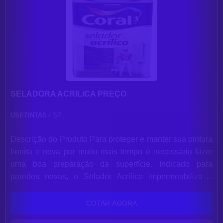
SELADORA ACRILICA PREÇO
USETINTAS
/ SP
Descrição do Produto Para proteger e manter sua pintura
bonita e nova por muito mais tempo é necessário fazer
uma boa preparação da superfície. Indicado para
paredes novas, o Selador Acrílico impermeabiliza e
uniformiza as mais diversas superfícies de alvenaria
devido ao seu poder selante e ótima aderência. É um
COTAR AGORA
fundo de cor branco fosco, diluível em água e de rápida