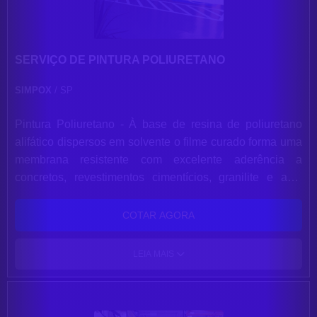
Premium. 3 - Elimina 99% das bactérias das paredes
conforme testes laboratoriais.
SERVIÇO DE PINTURA POLIURETANO
SIMPOX
/ SP
Pintura Poliuretano - À base de resina de poliuretano
alifático dispersos em solvente o filme curado forma uma
membrana resistente com excelente aderência a
concretos, revestimentos cimentícios, granilite e aço.
Resistentes à abrasão, alta durabilidade e baixo custo de
manutenção, boa resistência a uma grande variedade de
COTAR AGORA
produtos químicos e aos raios ultravioleta, alta
resistência a uma grande variedade de produtos
LEIA MAIS
químicos, produzem acabamento impermeável e
permitem fácil limpeza da superfície disponíveis em
várias cores.