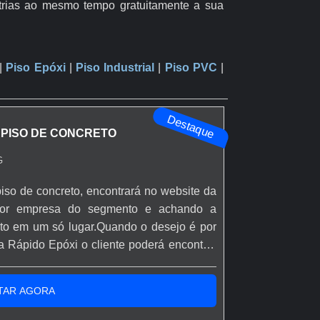
strias ao mesmo tempo gratuitamente a sua
|
Piso Epóxi
|
Piso Industrial
|
Piso PVC
|
Destaque
 PISO DE CONCRETO
G
iso de concreto, encontrará no website da
hor empresa do segmento e achando a
usto em um só lugar.Quando o desejo é por
a Rápido Epóxi o cliente poderá encontrar
 soluções eficazes para acessórios e
e base epóxi.MAIS INFORMAÇÕES SOBRE
TAR AGORA