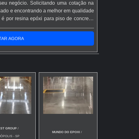
seu negócio. Solicitando uma cotação na
ado e encontrando a melhor em qualidade
é por resina epóxi para piso de concreto,
dos da Rápido Epóxi o cliente conseguirá
 o resultado dos clientes.MAIS SOBRE...
TAR AGORA
EST GROUP
/
MUNDO DO EPOXI
/
ÓPOLIS - SP