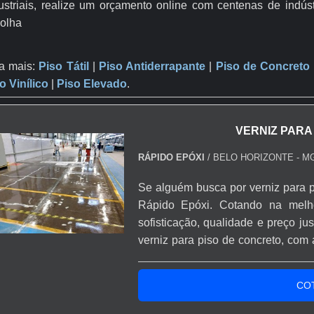
ustriais, realize um orçamento online com centenas de indú
olha
a mais:
Piso Tátil
|
Piso Antiderrapante
​ |
Piso de Concreto
o Vinílico
|
Piso Elevado
.
VERNIZ PARA
RÁPIDO EPÓXI
/ BELO HORIZONTE - M
Se alguém busca por verniz para p
Rápido Epóxi. Cotando na mel
sofisticação, qualidade e preço j
verniz para piso de concreto, com 
excelente custo-benefício com
ferramentas para aplicação d
CO
VERNIZ PARA PISO DE ...