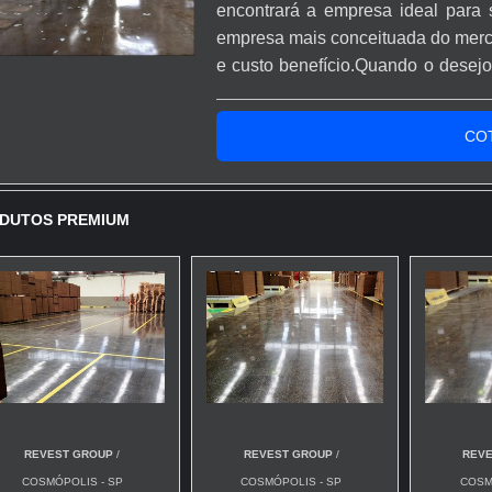
encontrará a empresa ideal para 
empresa mais conceituada do merc
e custo benefício.Quando o desejo 
com os profissionais especializa
proteção com comprometimento com
CO
DUTOS PREMIUM
REVEST GROUP
/
REVEST GROUP
/
REV
COSMÓPOLIS - SP
COSMÓPOLIS - SP
COSM