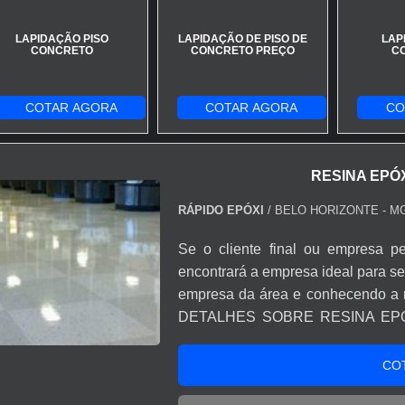
LAPIDAÇÃO PISO
LAPIDAÇÃO DE PISO DE
LAP
CONCRETO
CONCRETO PREÇO
C
COTAR AGORA
COTAR AGORA
CO
RESINA EPÓ
RÁPIDO EPÓXI
/ BELO HORIZONTE - M
Se o cliente final ou empresa pe
encontrará a empresa ideal para s
empresa da área e conhecendo a 
DETALHES SOBRE RESINA EPÓ
resina epóxi para concreto e
serviços, depara com a Rápido Epóx
CO
piso de cerâmica e verniz para pis