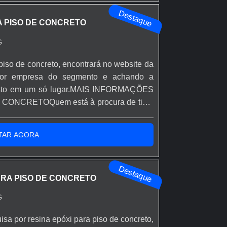
Destaque
A PISO DE CONCRETO
G
piso de concreto, encontrará no website da
hor empresa do segmento e achando a
 justo em um só lugar.MAIS INFORMAÇÕES
ONCRETOQuem está à procura de tinta
corporação inovadora, chega até a Rápido
o resina epóxi autonivelante transparente
TAR AGORA
Destaque
ARA PISO DE CONCRETO
G
isa por resina epóxi para piso de concreto,