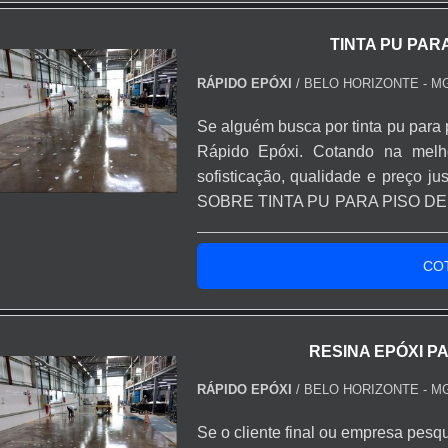
TINTA PU PAR
RÁPIDO EPÓXI
/ BELO HORIZONTE - M
Se alguém busca por tinta pu para 
Rápido Epóxi. Cotando na mel
sofisticação, qualidade e preço
SOBRE TINTA PU PARA PISO DE C
pu para piso de concreto em uma 
Epóxi. A empresa tem em seu escop
CO
e tinta para asf...
RESINA EPÓXI P
RÁPIDO EPÓXI
/ BELO HORIZONTE - M
Se o cliente final ou empresa pesqu