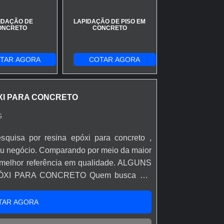
IDAÇÃO DE
LAPIDAÇÃO DE PISO EM
ONCRETO
CONCRETO
TAR AGORA
COTAR AGORA
XI PARA CONCRETO
G
squisa por resina epóxi para concreto ,
eu negócio. Comparando por meio da maior
melhor referência em qualidade. ALGUNS
XI PARA CONCRETO Quem busca por
m uma empresa comprometida com seus
i. É possível encontrar verniz incolor para
TAR AGORA
o de concreto, garantindo a satisfação da