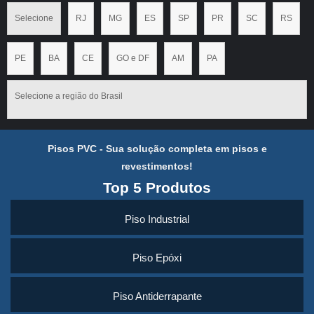
Selecione
RJ
MG
ES
SP
PR
SC
RS
PE
BA
CE
GO e DF
AM
PA
Selecione a região do Brasil
Pisos PVC - Sua solução completa em pisos e
revestimentos!
Top 5 Produtos
Piso Industrial
Piso Epóxi
Piso Antiderrapante