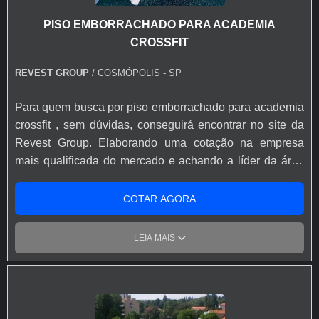
detalhes, mas de grande valia para saber a procedência
PISO EMBORRACHADO PARA ACADEMIA
e seriedade da empresa. Tudo isso que já foi falado e
CROSSFIT
outras coisas mais são a razão pela qual a Revest Group
é comprometida com os serviços quando explanamos o
REVEST GROUP
/ COSMÓPOLIS - SP
segmento de pisos industriais. A empresa objetiva
garantir a satisfação da venda à entrega final, com foco
Para quem busca por piso emborrachado para academia
total na qualidade. O time conta com trabalhadores de
crossfit , sem dúvidas, conseguirá encontrar no site da
alta qualidade e terão grande satisfação em melhor lhe
Revest Group. Elaborando uma cotação na empresa
atender. REFERÊNCIA DE QUALIDADE NO
mais qualificada do mercado e achando a líder da área
SEGMENTO Somente na Revest Group tem o que há de
de atuação. Quando o interesse é por piso
melhor no mercado de pisos industriais. São diversas
emborrachado para academia crossfit , com a Revest
COTAR AGORA
opções de itens oferecidos, como regularizador uretano e
Group encontrará eficiência com atendimento para
sistema híbrido multicamadas com ótima qualidade e
produtos em pequena escala. MAIS SOBRE PISO
LEIA MAIS
proteção. Garantimos a satisfação dos clientes através
EMBORRACHADO PARA ACADEMIA CROSSFIT Há
de um atendimento singular, por meio de profissionais
muitas maneiras eficientes de demonstrar competência e
treinados e altamente qualificados. A Revest Group é
excelência em sua área de atuação. A Revest Group
uma empresa que tem se destacado no segmento por
objetiva seus reforços em proporcionar uma estrutura
toda seriedade e qualidade, o que garante a melhor