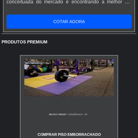
conceituada do mercado e encontrando a melhor em
qualidade e custo benefício.Quando o desejo é por
resina epóxi para piso de concreto, com os profissionais
COTAR AGORA
especializados da Rápido Epóxi o cliente conseguirá
proteção com comprometimento com o resultado dos
clientes.MAIS SOBRE...
PRODUTOS PREMIUM
REVEST GROUP
/ COSMÓPOLIS - SP
COMPRAR PISO EMBORRACHADO