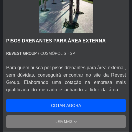
PISOS DRENANTES PARA ÁREA EXTERNA
REVEST GROUP
/ COSMÓPOLIS - SP
Para quem busca por pisos drenantes para área externa ,
sem dúvidas, conseguirá encontrar no site da Revest
Group. Elaborando uma cotação na empresa mais
qualificada do mercado e achando a líder da área de
atuação. Quando o assunto é pisos drenantes para área
externa , com a Revest Group atingirá eficiência com
COTAR AGORA
comprometimento com os resultados dos clientes. MAIS
SOBRE PISOS DRENANTES PARA ÁREA EXTERNA
LEIA MAIS
Há muitas maneiras eficientes de demonstrar