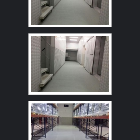
selador epoxi para piso , mais do que visar apenas
lucratividade, deve oferecer produtos e serviços que
tenham ótima qualidade e precisão, pontos importantes
que ficam de fora no planejamento de empresas que
visam apenas o lucro, deixando a desejar nos outros
fatores. Existem muitas formas diferentes de demonstrar
conhecimento e autoridade em sua área de atuação. Os
motivos pelos quais a Revest Group é destaque sempre
que precisar de selador epoxi para piso : Comprometida
com os serviços; Responsável; Altamente qualificada;
Inovadora; Segura. A EMPRESA MAIS QUALIFICADA
DO SEGMENTO Apenas na Revest Group tem o que há
de melhor no mercado de selador epoxi para piso . São
opções variadas que a empresa oferece, como
argamassado epoxi e sistema híbrido multicamadas. É
conhecida por ser comprometida com os serviços e
responsável, qualificações possíveis pelo fato de a