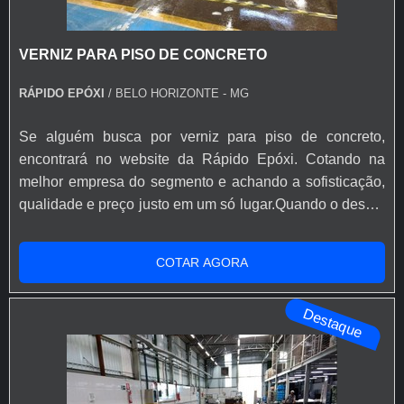
VERNIZ PARA PISO DE CONCRETO
RÁPIDO EPÓXI
/ BELO HORIZONTE - MG
Se alguém busca por verniz para piso de concreto,
encontrará no website da Rápido Epóxi. Cotando na
melhor empresa do segmento e achando a sofisticação,
qualidade e preço justo em um só lugar.Quando o desejo
é por verniz para piso de concreto, com a Rápido Epóxi o
cliente poderá encontrar excelente custo-benefício com
COTAR AGORA
soluções eficazes para acessórios e ferramentas para
aplicação de base epóxi.MAIS INFORMAÇÕES SOBRE
Destaque
VERNIZ PARA PISO DE ...