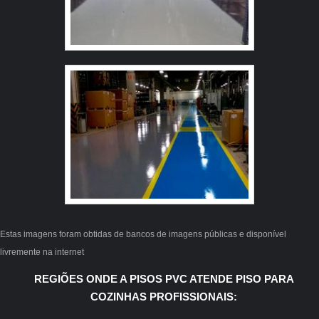
empresa possuir escritório de alta qualidade onde são
realizadas as atividades e tecnologia de ponta. Esses
fatores, somados a um time com colaboradores proativos
e funcionários eficientes, garantem uma entrega de
excelência de ponta a ponta. Aproveite a visita para
acessar o site e saber mais sobre a empresa, os serviços
e os produtos. Se preferir, entre em contato com um dos
nossos consultores e solicite um orçamento!
Estas imagens foram obtidas de bancos de imagens públicas e disponível
livremente na internet
REGIÕES ONDE A PISOS PVC ATENDE PISO PARA
COZINHAS PROFISSIONAIS: