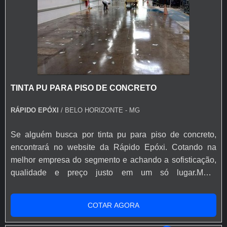
TINTA PU PARA PISO DE CONCRETO
RÁPIDO EPÓXI
/ BELO HORIZONTE - MG
Se alguém busca por tinta pu para piso de concreto,
encontrará no website da Rápido Epóxi. Cotando na
melhor empresa do segmento e achando a sofisticação,
qualidade e preço justo em um só lugar.MAIS
INFORMAÇÕES SOBRE TINTA PU PARA PISO DE
CONCRETOQuem está à procura de tinta pu para piso
COTAR AGORA
de concreto em uma corporação inovadora, chega até a
Rápido Epóxi. A empresa tem em seu escopo resina