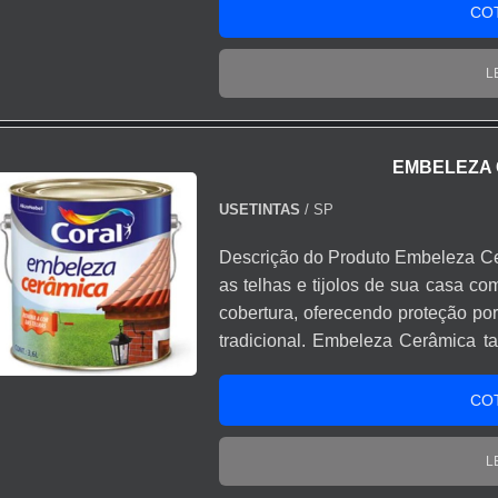
resistência a uma grande vari
CO
acabamento impermeável e permitem
em várias cores.
L
EMBELEZA 
USETINTAS
/ SP
Descrição do Produto Embeleza Cer
as telhas e tijolos de sua casa co
cobertura, oferecendo proteção po
tradicional. Embeleza Cerâmica t
não vitrificados e elementos vazad
CO
L