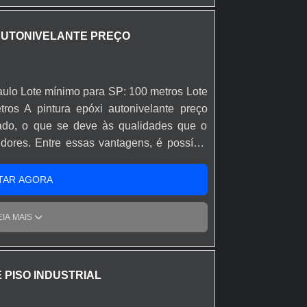
 AUTONIVELANTE PREÇO
ulo Lote mínimo para SP: 100 metros Lote
ros A pintura epóxi autonivelante preço
ado, o que se deve às qualidades que o
dores. Entre essas vantagens, é possível
lisos e brilhantes, com simples aplicação.
imento monolítico; Não contém solventes;
TAR AGORA
; Resistência à abrasão; Disponível em
icação; Possui alta aderência e penetração;
EIA MAIS
iso; Há também a versão antiderrapante.
Vipoxi.
 PISO INDUSTRIAL