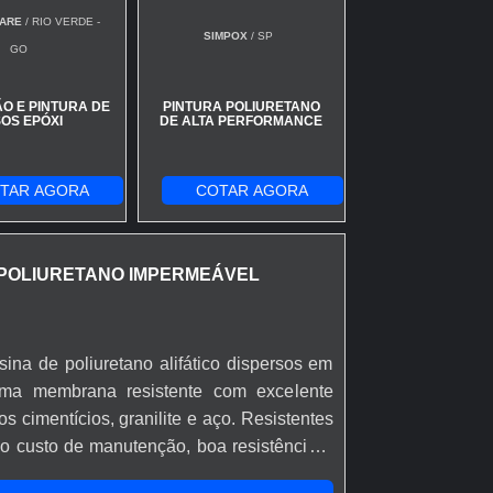
ARE
/ RIO VERDE -
SIMPOX
/ SP
GO
O E PINTURA DE
PINTURA POLIURETANO
SOS EPÓXI
DE ALTA PERFORMANCE
TAR AGORA
COTAR AGORA
 POLIURETANO IMPERMEÁVEL
sina de poliuretano alifático dispersos em
uma membrana resistente com excelente
s cimentícios, granilite e aço. Resistentes
xo custo de manutenção, boa resistência a
 químicos e aos raios ultravioleta, alta