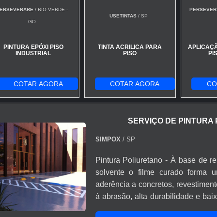
ERSEVERARE
/ RIO VERDE -
PERSEVER
USETINTAS
/ SP
GO
PINTURA EPÓXI PISO
TINTA ACRILICA PARA
APLICAÇÃ
INDUSTRIAL
PISO
PI
COTAR AGORA
COTAR AGORA
CO
SERVIÇO DE PINTURA
SIMPOX
/ SP
Pintura Poliuretano - À base de re
solvente o filme curado forma 
aderência a concretos, revestimento
à abrasão, alta durabilidade e bai
uma grande variedade de produtos