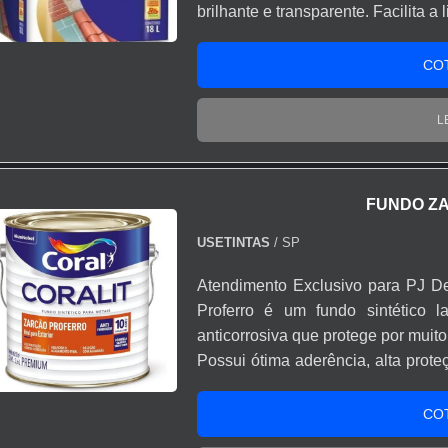
brilhante e transparente. Facilita a
das superfícies. Indicado para uso 
pedras. Uma lata de 18L rende até
CO
L
FUNDO Z
USETINTAS
/ SP
Atendimento Exclusivo para PJ De
Proferro é um fundo sintético l
anticorrosiva que protege por muit
Possui ótima aderência, alta prote
além de ser fácil de aplicar e lixar. P
combinados fundo e esmalte sintético da Famí
CO
Rendimento ≈ 14m²/L Secagem ao t