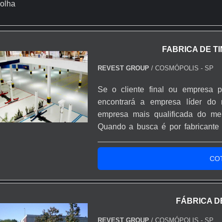
olha
FABRICA DE TI
REVEST GROUP
/ COSMÓPOLIS - SP
Se o cliente final ou empresa p
encontrará a empresa líder do
empresa mais qualificada do me
Quando a busca é por fabricante 
Revest Group receberá ótima qual
pós-venda.OUTRAS INFORMA
CO
URETANOHá muitas maneiras eficie
FÁBRICA D
REVEST GROUP
/ COSMÓPOLIS - SP