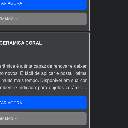
edade de produtos químicos, produzem
TAR AGORA
 fácil limpeza da superfície disponíveis
EIA MAIS
CERAMICA CORAL
âmica é a tinta capaz de renovar e deixar
mo novos. É fácil de aplicar e possui ótima
r muito mais tempo. Disponível em sua cor
ambém é indicada para objetos cerâmicos
os. Um galão de 3,6L rende até 50m².
TAR AGORA
EIA MAIS