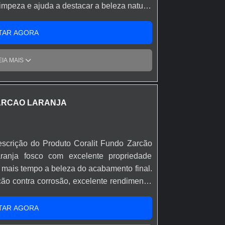
 limpeza e ajuda a destacar a beleza natural
interno e externo de como telhas, tijolos e
 175m².
TAR AGORA
EIA MAIS
ARCAO LARANJA
scrição do Produto Coralit Fundo Zarcão
aranja fosco com excelente propriedade
o mais tempo a beleza do acabamento final.
ção contra corrosão, excelente rendimento,
ossui durabilidade de 10 anos*. *Quando
lia Coralit. Acabamento Fosco
TAR AGORA
oque 4 a 6 horas ao toque 8 horas entre