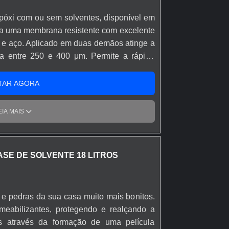
epóxi com ou sem solventes, disponível em
rma uma membrana resistente com excelente
o e aço. Aplicado em duas demãos atinge a
ia entre 250 e 400 μm. Permite a rápida
alta velocidade de secagem, produz uma
pó e de fácil limpeza, alta durabilidade e
TAR AGORA
EIA MAIS
ASE DE SOLVENTE 18 LITROS
os e pedras da sua casa muito mais bonitos.
eabilizantes, protegendo e realçando a
ies através da formação de uma película