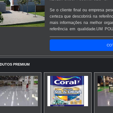
Se o cliente final ou empresa pesq
certeza que descobrirá na referên
mais informações na melhor org
referência em qualidade.UM 
EPOXI PARA PISOQuem quer acha
altamente qualificada, vai até o s
CO
autonivelante uret...
DUTOS PREMIUM