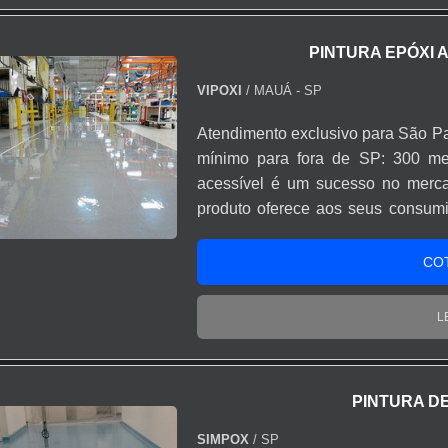
PINTURA EPÓXI
VIPOXI
/ MAUÁ - SP
Atendimento exclusivo para São Pa
mínimo para fora de SP: 300 met
acessível é um sucesso no merc
produto oferece aos seus consumi
dizer que o serviço garante pisos 
Principais benefícios: --> Revest
CO
Resistência química e mecânica
diversas cores; Praticidade de apl
L
Corrige as irregularidades do p
Solicite um orçamento e conheça a 
PINTURA DE
SIMPOX
/ SP