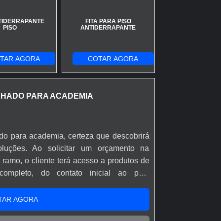
NTIDERRAPANTE
FITA PARA PISO
PISO
ANTIDERRAPANTE
TAR AGORA
COTAR AGORA
HADO PARA ACADEMIA
o para academia, certeza que descobrirá
oluções. Ao solicitar um orçamento na
ramo, o cliente terá acesso a produtos de
ompleto, do contato inicial ao pós-
SOBRE PISO EMBORRACHADO PARA
iso emborrachado para academia em uma
TAR AGORA
 Anlik Soluções. Atuando com faixa de