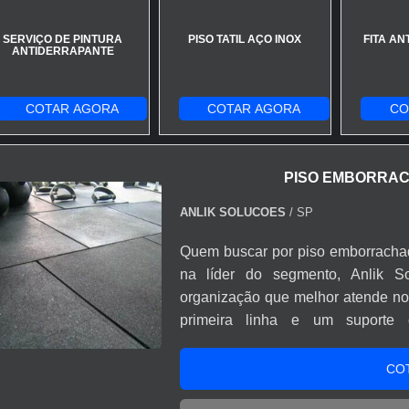
SERVIÇO DE PINTURA
PISO TATIL AÇO INOX
FITA A
ANTIDERRAPANTE
COTAR AGORA
COTAR AGORA
CO
PISO EMBORRAC
ANLIK SOLUCOES
/ SP
Quem buscar por piso emborrachad
na líder do segmento, Anlik S
organização que melhor atende no 
primeira linha e um suporte c
venda.ALGUNS DETALHES 
ACADEMIASe alguém pesquisar p
CO
empresa inovadora, encontra na