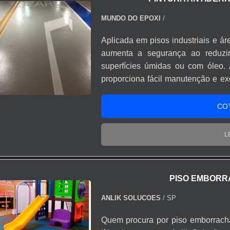
de piso emborrachado para academi
como barras de apoio para defic
MUNDO DO EPOXI
/
conhecida por ser uma empresa
Aplicada em pisos industriais e ár
preza pela segurança, padrões al
aumenta a segurança ao reduzi
qualidade onde são realizadas
superfícies úmidas ou com óleo. 
privilegiada. Tudo isso, unido 
proporciona fácil manutenção e ex
consultores associados e alta qua
alto tráfego.
de ponta a ponta.
CO
L
PISO EMBORR
ANLIK SOLUCOES
/ SP
Quem procura por piso emborracha