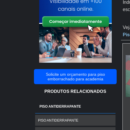
Ind
esc
Vej
Pis
Solicite um orçamento para piso
emborrachado para academia
PRODUTOS RELACIONADOS
PISO ANTIDERRAPANTE
PISO ANTIDERRAPANTE