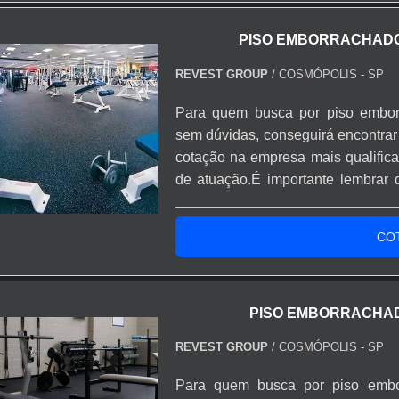
PISO EMBORRACHADO
REVEST GROUP
/ COSMÓPOLIS - SP
Para quem busca por piso embor
sem dúvidas, conseguirá encontrar
cotação na empresa mais qualific
de atuação.É importante lembrar 
com empresas especializadas no 
garantir a qualidade e durabilidad
CO
com su...
PISO EMBORRACHAD
REVEST GROUP
/ COSMÓPOLIS - SP
Para quem busca por piso embo