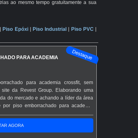
strias ao mesmo tempo gratuitamente a sua
|
Piso Epóxi
|
Piso Industrial
|
Piso PVC
|
Destaque
HADO PARA ACADEMIA
rrachado para academia crossfit, sem
o site da Revest Group. Elaborando uma
ada do mercado e achando a líder da área
é por piso emborrachado para academia
ontrará eficiência com atendimento para
MAIS SOBRE PISO EMBORRACHADO PARA
TAR AGORA
an...