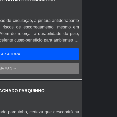
a. São diversas opções disponibilizadas,
ientes e mapa tátil de acessibilidade.É
 comprometida com seus serviços e que
eas de circulação, a pintura antiderrapante
cançados por possuir escritório de alta
r riscos de escorregamento, mesmo em
 as atividades e sede em localização
Além de reforçar a durabilidade do piso,
a um time de equipe multidisciplinar de
celente custo-benefício para ambientes de
lidade, garante o sucesso de cada cliente
TAR AGORA
EIA MAIS
ACHADO PARQUINHO
do parquinho, certeza que descobrirá na