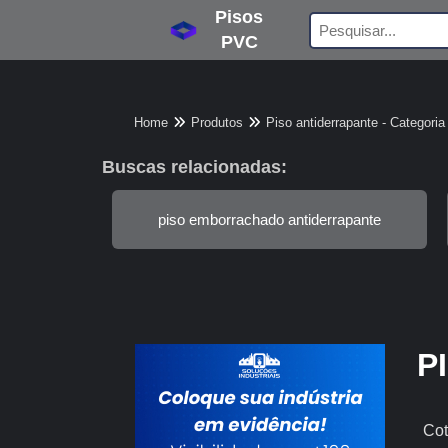
Pisos
PVC
Home
Produtos
Piso antiderrapante - Categoria
Buscas relacionadas:
piso emborrachado antiderrapante
P
Cot