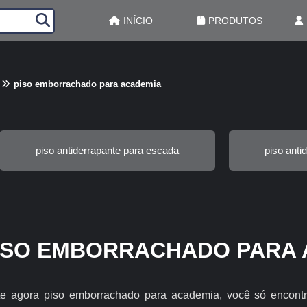
INÍCIO
PRODUTOS
piso emborrachado para academia
piso antiderrapante para escada
piso anti
ISO EMBORRACHADO PARA 
e agora piso emborrachado para academia, você só encont