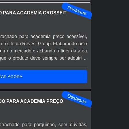
Destaque
 PARA ACADEMIA CROSSFIT
rachado para academia preço acessível,
 no site da Revest Group. Elaborando uma
ada do mercado e achando a líder da área
que o produto deve sempre ser adquirido
segmento. Esse tipo de cuidado ajuda a
e dos materiais, além de evitar prejuízos
TAR AGORA
Destaque
O PARA ACADEMIA PREÇO
rrachado para parquinho, sem dúvidas,