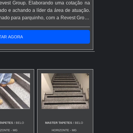
Revest Group. Elaborando uma cotação na
do e achando a líder da área de atuação.
hado para parquinho, com a Revest Group
atendimento na venda e pós-venda.MAIS
ARA PARQUINHOHá muitas maneiras
TAR AGORA
TAPETES
/ BELO
MASTER TAPETES
/ BELO
ZONTE - MG
HORIZONTE - MG