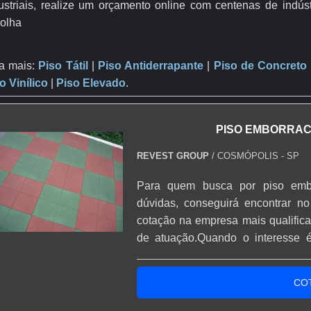
ustriais, realize um orçamento online com centenas de indú
olha
a mais:
Piso Tátil
|
Piso Antiderrapante
​ |
Piso de Concreto
o Vinílico
|
Piso Elevado
.
PISO EMBORRAC
REVEST GROUP
/ COSMÓPOLIS - SP
Para quem busca por piso embo
dúvidas, conseguirá encontrar n
cotação na empresa mais qualific
de atuação.Quando o interesse 
crossfit, com a Revest Group enc
produtos em pequena escala.
CO
ACADEMIA CROSSFITHá muitas m