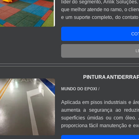
líder do segmento, Anlik Soluções.
que melhor atende no ramo, o clien
e um suporte completo, do contato
por piso emborrachado parquinho,
assertividade e comprometimento
CO
EMBORRACHADO PARQUINHOA Anlik
criar uma estrutura com escritório
L
atividades e equipamentos de 
emborrachado parquinho com excel
eficientes de uma companhia d
PINTURA ANTIDERRA
destaque em sua área de atuação. 
ter: Atendimento personalizado; C
MUNDO DO EPOXI
/
produtos; Ótimo preço. Discor
Aplicada em pisos industriais e ár
parquinho, sempre deve-se bus
aumenta a segurança ao reduzi
serviços com ótima qualidade 
superfícies úmidas ou com óleo. 
despercebidos em outras companhi
proporciona fácil manutenção e ex
os clientes.É por esta razão
alto tráfego.
comprometida com seus servi