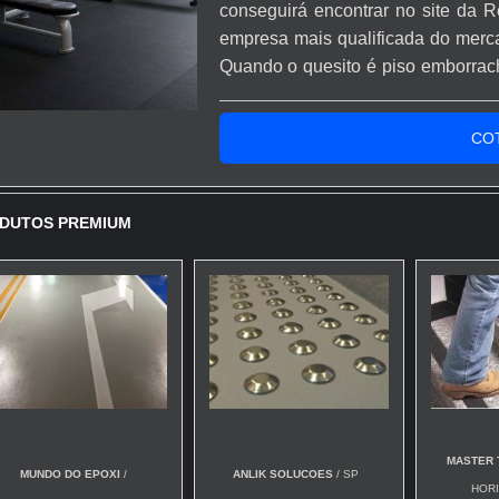
conseguirá encontrar no site da 
empresa mais qualificada do merca
Quando o quesito é piso emborrac
atingirá proteção com rápido 
SOBRE PISO EMBORRACHADO P
CO
eficientes de demonstrar compet...
DUTOS PREMIUM
MASTER 
MUNDO DO EPOXI
/
ANLIK SOLUCOES
/ SP
HORI