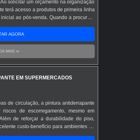
 Ao solicitar um orçamento na organização
te terá acesso a produtos de primeira linha
 inicial ao pós-venda. Quando a procura é
 na Anlik Soluções o cliente encontrará
 com o resultado final.MAIS SOBRE PISO
TAR AGORA
 Soluções canaliza seus esforços em
 de alta qualidade onde são realizadas as
EIA MAIS
última geração, tudo pensando em piso
ente custo-benefício.Há muitas maneiras
emonstrar competência, excelência e
PANTE EM SUPERMERCADOS
A Anlik Soluções se mostra referência por
olaboradores eficientes; Amplo estoque de
rendo ainda sobre piso emborrachado
eas de circulação, a pintura antiderrapante
car uma empresa que tenha produtos e
r riscos de escorregamento, mesmo em
e assertividade, detalhes que passam
Além de reforçar a durabilidade do piso,
as e podem gerar prejuízos futuros para
celente custo-benefício para ambientes de
 que a Anlik Soluções é uma empresa
ços quando se fala do segmento de