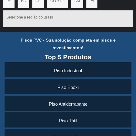
PE
BA
CE
GO e DF
AM
PA
Selecione a região do Brasil
Pisos PVC - Sua solução completa em pisos e
revestimentos!
Top 5 Produtos
Piso Industrial
Piso Epóxi
Piso Antiderrapante
Piso Tátil