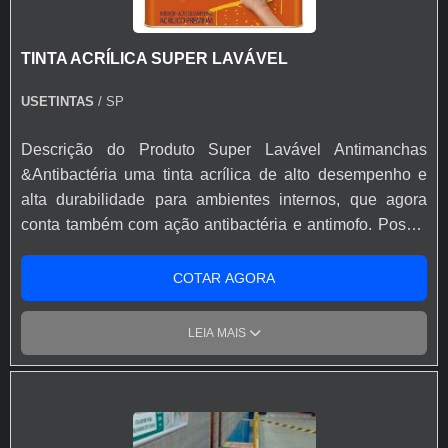
TINTA ACRÍLICA SUPER LAVÁVEL
USETINTAS
/ SP
Descrição do Produto Super Lavável Antimanchas
&Antibactéria uma tinta acrílica de alto desempenho e
alta durabilidade para ambientes internos, que agora
conta também com ação antibactéria e antimofo. Possui
a inovadora Tecnologia Ultra Protect Resist, Coral Super
Lavável é 2x mais resistente1 à limpeza, repele líquido, e
COTAR AGORA
elimina 99% das bactérias da parede e acaba com
mofos. Seu acabamento Semiacetinado tem um nível de
LEIA MAIS
brilho intermediário entre o fosco e o acetinado, o que
ajuda a disfarçar as imperfeições da parede. Sua fórmula
foi especialmente desenvolvida para entregar o
desempenho superior em limpeza de manchas de