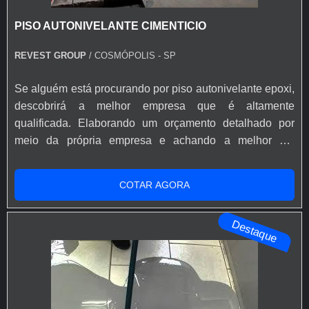
PISO AUTONIVELANTE CIMENTICIO
REVEST GROUP
/ COSMÓPOLIS - SP
Se alguém está procurando por piso autonivelante epoxi,
descobrirá a melhor empresa que é altamente
qualificada. Elaborando um orçamento detalhado por
meio da própria empresa e achando a melhor em
qualidade e custo benefício.Quando a questão é piso
autonivelante epoxi, com a melhor mão de obra da
COTAR AGORA
Revest Group obterá excelente custo-benefício com
atendimento para produtos em pequena escala.MAIS
Destaque
INFORMAÇÕES RELEVANTES SOBRE PISO
AUTONIVEL...