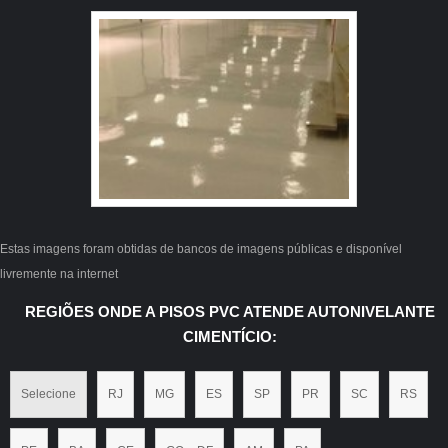
Estas imagens foram obtidas de bancos de imagens públicas e disponível
livremente na internet
REGIÕES ONDE A PISOS PVC ATENDE AUTONIVELANTE
CIMENTÍCIO:
Selecione
RJ
MG
ES
SP
PR
SC
RS