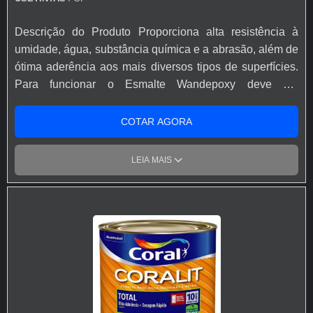
Descrição do Produto Proporciona alta resistência à
umidade, água, substância química e a abrasão, além de
ótima aderência aos mais diversos tipos de superfícies.
Para funcionar o Esmalte Wandepoxy deve ser
catalisado, misturando o componente A com o
componente B. Existem dois tipos de catalisador, o
COTAR AGORA
amina e o amida: - Catalisador Amina: indicado para
situações que requerem maior resistência química da
LEIA MAIS
película - Catalisador Amida: indicado para melhor
acabamento e resistência à água Como preparar: -
Homogeneizar bem o componente A e componente B
separadamente antes de misturá-los. - Adicionar o
componente B sobre o componente A, obedecendo
sempre a proporção de 3 partes em volume do
componente A para 1 parte em volume do componente B.
- Homogeneizar bem a mistura e aguardar cerca de 15
minutos (tempo de indução) antes de diluir e aplicar. -