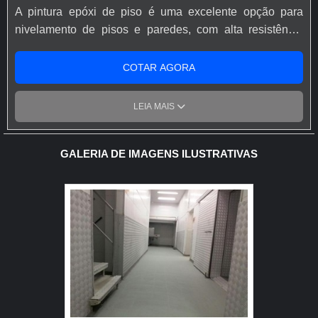
A pintura epóxi de piso é uma excelente opção para
nivelamento de pisos e paredes, com alta resistência
abrasiva e com total dinamismo de utilização. O serviço
utiliza uma tinta especial, com um preparado à base de
COTAR AGORA
resina, que proporciona ao piso um grau elevado de
impermeabilidade e brilho. A pintura epóxi de piso pode
LEIA MAIS
ser encontrada com acabamento liso ou antiderrapante,
de acordo com a necessidade do cliente. Além disso, ela
possui uma forte resistência química, oferecendo
GALERIA DE IMAGENS ILUSTRATIVAS
praticidade de limpeza e manutenção. Vantagens do
serviço: Resistência; Durabilidade; Versatilidade; Fácil
aplicação; Custos acessíveis. Solicite um orçamento e
saiba mais sobre a Vipóxi.