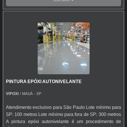
aliadas ao conhecimento do mercado, proporciona aos
seus clientes um atendimento diferenciado, com serviços
e produtos de qualidade. Características importantes A
resina epóxi é o famoso porcelanato líquido, muito
utilizado para compor os espaços internos e decorar
residências. Devido à grande popularização da resina,
surgiram muitas dúvidas sobre a diferença da pintura
epóxi e do revestimento epóxi. Serviços oferecidos pela
Vipoxi: Pintura reforçada; Multicamadas; Autonivelante;
Argamassado; Serviços complementares. Solicite um
orçamento e conheça a Vipoxi.
PINTURA EPÓXI AUTONIVELANTE
VIPOXI
/ MAUÁ - SP
Atendimento exclusivo para São Paulo Lote mínimo para
SP: 100 metros Lote mínimo para fora de SP: 300 metros
A pintura epóxi autonivelante é um procedimento de