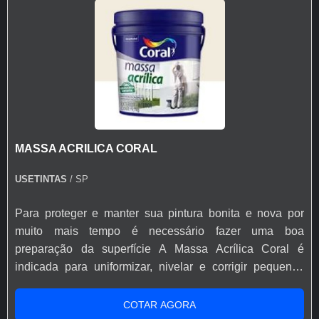
com água, dispensando o uso de aguarrás e tornando o
processo mais fácil. É uma solução completa para
aplicação EXTERNA e INTERNA. Possui durabilidade
de 10 anos. Acabamento Brilhante, acetinado e fosco
Rendimento ≈ 21 m²/L Secagem ao toque 30 minutos ao
toque 2 horas entre demãos 5 horas final Número de
demãos 2 Características do produto Secagem rápida
Durabilidade de 10 anos Não Amarela
MASSA ACRILICA CORAL
USETINTAS
/ SP
Para proteger e manter sua pintura bonita e nova por
muito mais tempo é necessário fazer uma boa
preparação da superfície A Massa Acrílica Coral é
indicada para uniformizar, nivelar e corrigir pequenas
imperfeições em superfícies externas e internas de
alvenaria e concreto. Com alto poder de preenchimento,
COTAR AGORA