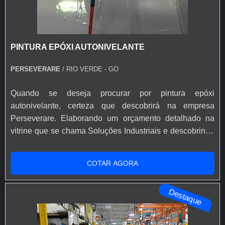
PINTURA EPÓXI AUTONIVELANTE
PERSEVERARE
/ RIO VERDE - GO
Quando se deseja procurar por pintura epóxi
autonivelante, certeza que descobrirá na empresa
Perseverare. Elaborando um orçamento detalhado na
vitrine que se chama Soluções Industriais e descobrindo
a melhor referência do mercado.É importante lembrar
que o serviço deve sempre ser prestado por empresas
COTAR AGORA
especializadas no segmento. Esse tipo de cuidado ajuda
a garantir a qualidade e assertividade do serviço, além
Destaque
de evitar prejuízos com im...