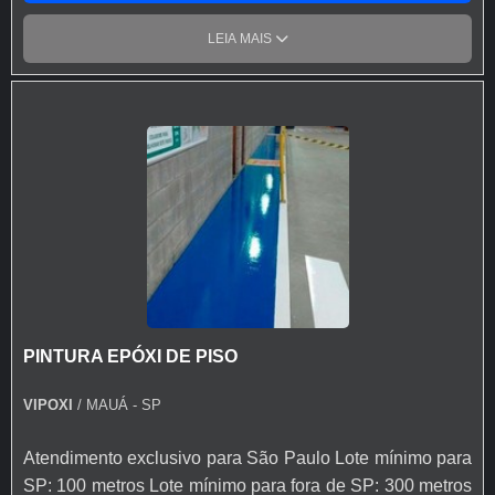
ótima aderência, é fácil de lixar e aplicar, além de possuir
secagem rápida, elevada consistência, excelente
LEIA MAIS
resistência à alcalinidade e à intempérie. Uma lata de
25KG rende até 75m² por demão (Rendimento estimado.
Pode variar de acordo com o tipo e condição da
superfície).
PINTURA EPÓXI DE PISO
VIPOXI
/ MAUÁ - SP
Atendimento exclusivo para São Paulo Lote mínimo para
SP: 100 metros Lote mínimo para fora de SP: 300 metros