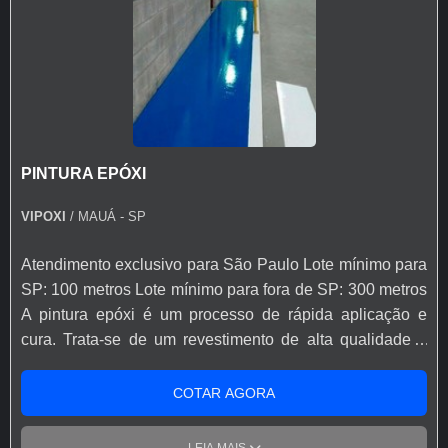
chocolates, ketchup, café, refrigerantes, sucos, lápis,
caneta hidrográﬁca, lápis de cor e batom, além de ter
ação antibactéria e antimofo. Paredes como novas por
mais tempo. 1-Comparado ao acabamento Fosco
Premium. 3 - Elimina 99% das bactérias das paredes
conforme testes laboratoriais.
PINTURA EPÓXI
VIPOXI
/ MAUÁ - SP
Atendimento exclusivo para São Paulo Lote mínimo para
SP: 100 metros Lote mínimo para fora de SP: 300 metros
A pintura epóxi é um processo de rápida aplicação e
cura. Trata-se de um revestimento de alta qualidade e
espessura, que pode variar de acordo com o número de
aplicações e densidade da tinta aplicada. A Vipoxi é uma
COTAR AGORA
empresa com anos de experiência em pintura com epóxi
e está sempre procurando soluções inovadoras, que,
LEIA MAIS