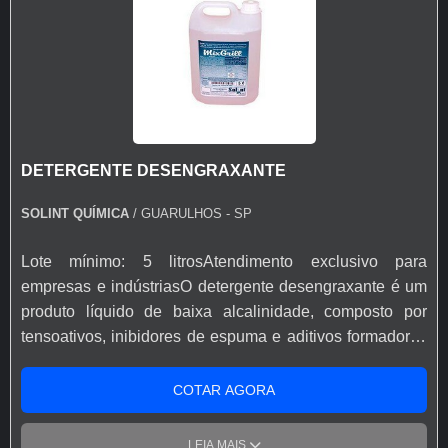
DETERGENTE DESENGRAXANTE
SOLINT QUÍMICA
/ GUARULHOS - SP
Lote mínimo: 5 litrosAtendimento exclusivo para
empresas e indústriasO detergente desengraxante é um
produto líquido de baixa alcalinidade, composto por
tensoativos, inibidores de espuma e aditivos formadores
de película de proteção temporária contra oxidação após
a secagem.VANTAGENS DO DETERGENTE O preparo
COTAR AGORA
do produto é realizado de variadas formas, possuindo
concentração, temperatura, tempo e processos
LEIA MAIS