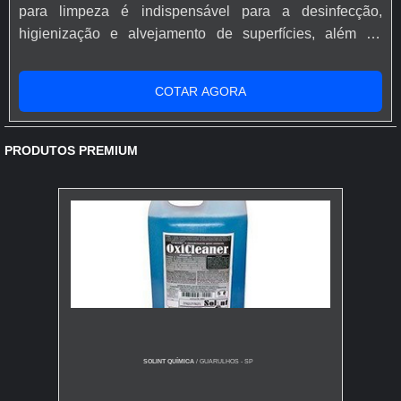
para limpeza é indispensável para a desinfecção,
higienização e alvejamento de superfícies, além de
ambientes industriais, voltados para diversos setores. No
momento de escolha dessas soluções, é importante
COTAR AGORA
compreender qual a necessidade do ambiente,
especialmente para que a correta seleção seja
feita.Cabe salientar que os produtos são re...
PRODUTOS PREMIUM
SOLINT QUÍMICA
/ GUARULHOS - SP