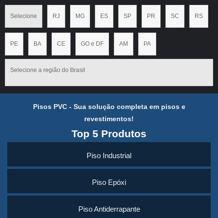
Selecione
RJ
MG
ES
SP
PR
SC
RS
PE
BA
CE
GO e DF
AM
PA
Selecione a região do Brasil
Pisos PVC - Sua solução completa em pisos e
revestimentos!
Top 5 Produtos
Piso Industrial
Piso Epóxi
Piso Antiderrapante