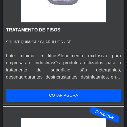
TRATAMENTO DE PISOS
SOLINT QUÍMICA
/ GUARULHOS - SP
Lote mínimo: 5 litrosAtendimento exclusivo para
empresas e indústriasOs produtos utilizados para o
tratamento de superfície são detergentes,
desengordurantes, desincrustantes, desinfetantes, entre
outros. Eles possuem alta capacidade de higienização e
limpeza. Isso ocorre por conta da composição, que é
COTAR AGORA
formulada por componentes que possuem elevada
concentração de ativos, além de uma tecnologia de
Destaque
ponta.Cabe salientar que no momento de a...