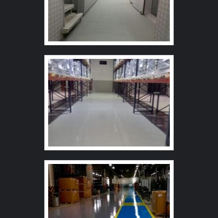
Restaurantes; Clubes; Casas de saúde; Uso genérico;
Lavagem de pisos, paredes e balcões; Cozinhas
industriais de hospitais, condomínios e lojas. Por isso,
durante o uso, é fundamental realizar a leitura adequada
do rótulo, que contempla todas as informações
necessárias e indica as formas corretas de diluição.
Também é importante que o produto seja mantido
fechado e, também, que a embalagem não seja
reutilizada. DETERGENTE EM PÓ DE ALTA
QUALIDADE Desde 1990 atuando no segmento, a Solint
Química atua com a fabricação de produtos químicos de
limpeza e desinfecção para os mercados industriais e
institucionais. A empresa trabalha com uma tecnologia
de ponta, dispondo de uma elevada concentração de
ativos, que permitem grandes diluições e alta
rentabilidade no uso.