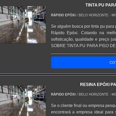
TINTA PU PAR
RÁPIDO EPÓXI
/ BELO HORIZONTE - M
Se alguém busca por tinta pu para 
Rápido Epóxi. Cotando na mel
sofisticação, qualidade e preço
SOBRE TINTA PU PARA PISO DE C
pu para piso de concreto em uma 
Epóxi. A empresa tem em seu escop
CO
e tinta para asf...
RESINA EPÓXI P
RÁPIDO EPÓXI
/ BELO HORIZONTE - M
Se o cliente final ou empresa pesqu
encontrará a empresa ideal para 