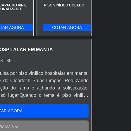
CAPACHO VINIL
PISO VINÍLICO COLADO
ONALIZADO
TAR AGORA
COTAR AGORA
 HOSPITALAR EM MANTA
S - SP
uisa por piso vinílico hospitalar em manta,
e da Cleartech Salas Limpas. Realizando
ção do ramo e achando a sofisticação,
só lugar.Quando o tema é piso vinílico
laboradores da Cleartech Salas Limpas
benefício com conhecimento de novas
TAR AGORA
 sustentáveis.MAIS SOBRE PISO VINÍLICO
 Salas Limpas centraliza seus esforços
EIA MAIS