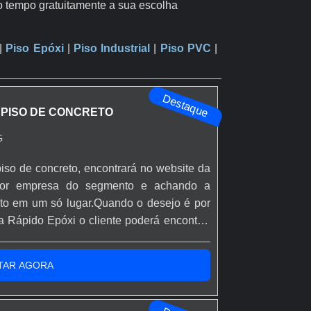
o tempo gratuitamente a sua escolha
|
Piso Epóxi
|
Piso Industrial
|
Piso PVC
|
Destaque
 PISO DE CONCRETO
G
iso de concreto, encontrará no website da
hor empresa do segmento e achando a
usto em um só lugar.Quando o desejo é por
a Rápido Epóxi o cliente poderá encontrar
 soluções eficazes para acessórios e
e base epóxi.MAIS INFORMAÇÕES SOBRE
TAR AGORA