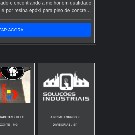
ado e encontrando a melhor em qualidade
é por resina epóxi para piso de concreto,
dos da Rápido Epóxi o cliente conseguirá
 o resultado dos clientes.MAIS SOBRE...
TAR AGORA
TAPETES
/ BELO
A PRIME FORROS E
ZONTE - MG
DIVISORIAS
/ SP