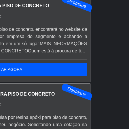
Destaque
A PISO DE CONCRETO
G
piso de concreto, encontrará no website da
hor empresa do segmento e achando a
 justo em um só lugar.MAIS INFORMAÇÕES
ONCRETOQuem está à procura de tinta
corporação inovadora, chega até a Rápido
o resina epóxi autonivelante transparente
TAR AGORA
Destaque
ARA PISO DE CONCRETO
G
isa por resina epóxi para piso de concreto,
seu negócio. Solicitando uma cotação na