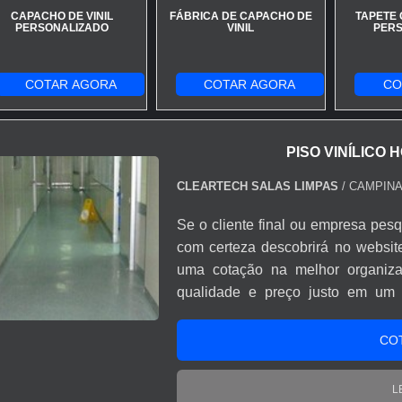
CAPACHO DE VINIL
FÁBRICA DE CAPACHO DE
TAPETE 
PERSONALIZADO
VINIL
PERS
COTAR AGORA
COTAR AGORA
CO
PISO VINÍLICO
CLEARTECH SALAS LIMPAS
/ CAMPINA
Se o cliente final ou empresa pesq
com certeza descobrirá no websit
uma cotação na melhor organiza
qualidade e preço justo em um 
hospitalar em manta, com os co
encontramos excelente custo-
CO
tecnologias, gerando resultados
HOSPITALAR EM MANTAA Cleartech
L