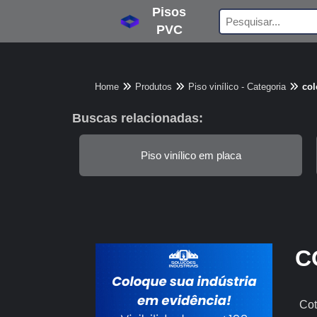
Pisos
PVC
Home
Produtos
Piso vinílico - Categoria
col
Buscas relacionadas:
Piso vinílico em placa
C
Cot