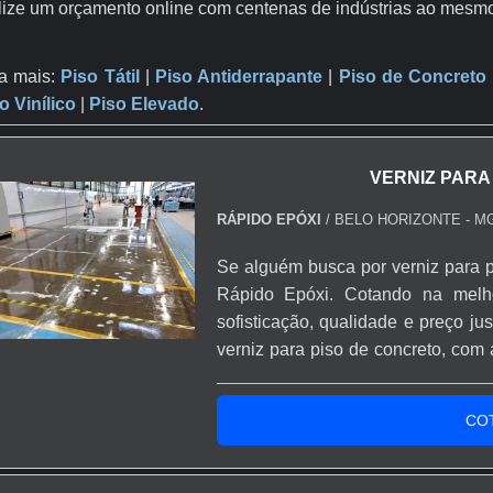
lize um orçamento online com centenas de indústrias ao mesm
a mais:
Piso Tátil
|
Piso Antiderrapante
​ |
Piso de Concreto
o Vinílico
|
Piso Elevado
.
VERNIZ PARA
RÁPIDO EPÓXI
/ BELO HORIZONTE - M
Se alguém busca por verniz para p
Rápido Epóxi. Cotando na mel
sofisticação, qualidade e preço j
verniz para piso de concreto, com 
excelente custo-benefício com
ferramentas para aplicação d
CO
VERNIZ PARA PISO DE ...