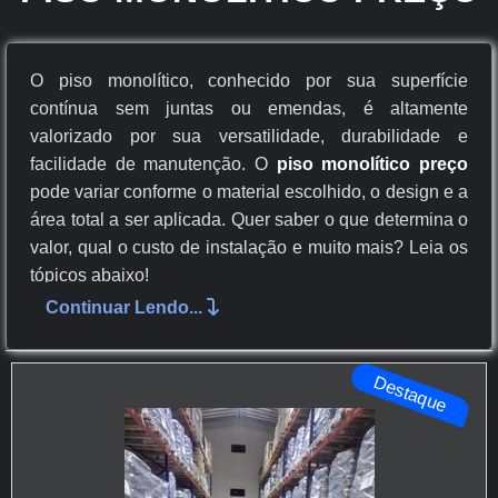
O piso monolítico, conhecido por sua superfície
contínua sem juntas ou emendas, é altamente
valorizado por sua versatilidade, durabilidade e
facilidade de manutenção. O
piso monolítico preço
pode variar conforme o material escolhido, o design e a
área total a ser aplicada. Quer saber o que determina o
valor, qual o custo de instalação e muito mais? Leia os
tópicos abaixo!
Continuar Lendo...
O que determina o preço de um piso monolítico?
Qual a faixa de preço para a instalação do piso
monolítico?
Destaque
Como a escolha do material afeta o preço do piso
monolítico?
O QUE DETERMINA O PREÇO DE