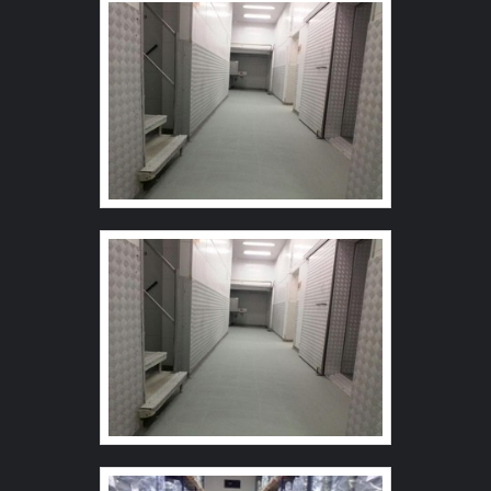
PREÇO Se alguém procurar por piso autonivelante
valores consideráveis em instalações de qualidade,
preço acessível e em uma empresa responsável, chega
aumentando a eficiência da marca. A Revest Group é
até a Revest Group. A empresa tem em seu escopo
uma empresa que tem se destacado da concorrência
autonivelante epoxi e argamassado uretano, garantindo
pela seriedade e qualidade, que fecham todo o ciclo de
a satisfação da venda à entrega final, com foco total na
entrega com excelência para cada cliente.
qualidade. Ainda tratando-se de piso autonivelante, é
importante buscar uma empresa que tenha produtos e
serviços com ótima qualidade e excelente custo-
benefício, pontos importantes que ficam de fora no
planejamento de empresas que visam apenas o lucro,
deixando a desejar nos outros fatores. Existem muitas
formas diferentes de demonstrar conhecimento e
autoridade em sua área de atuação. Boas razões pelas
quais a Revest Group é referência sempre que buscar
por piso autonivelante preço : Colaboradores proativos;
Profissionais com vasta experiência na área;
Trabalhadores de alta qualidade; Escritório de alta
qualidade onde são realizadas as atividades;