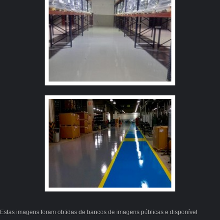
Tecnologia de ponta; Equipamentos de última geração.
REFERÊNCIA DE QUALIDADE NO SEGMENTO
Somente na Revest Group as melhores opções sempre
estão à disposição quando se procura soluções para
piso autonivelante preço . A empresa oferece opções
como argamassado epoxi e tinta epoxi de alta
espessura. É reconhecida por ser comprometida com os
serviços e segura, qualificações construídas por focar
suas ações no resultado final, tendo escritório de alta
qualidade onde são realizadas as atividades e amplo
catálogo de produtos. Todos esses fatores, agregados a
uma equipe com colaboradores proativos e especialistas
certificados, garantem a melhor experiência para os
clientes com qualidade.
Estas imagens foram obtidas de bancos de imagens públicas e disponível