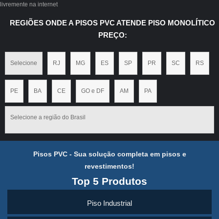
livremente na internet
REGIÕES ONDE A PISOS PVC ATENDE PISO MONOLÍTICO
PREÇO:
Selecione
RJ
MG
ES
SP
PR
SC
RS
PE
BA
CE
GO e DF
AM
PA
Selecione a região do Brasil
Pisos PVC - Sua solução completa em pisos e
revestimentos!
Top 5 Produtos
Piso Industrial