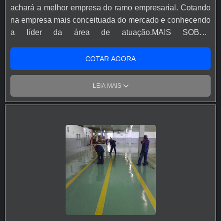
achará a melhor empresa do ramo empresarial. Cotando
na empresa mais conceituada do mercado e conhecendo
a líder da área de atuação.MAIS SOBRE
REVESTIMENTO EPÓXI PARA PISOSe alguém
pesquisar revestimento epóxi para piso em uma empresa
COTAR AGORA
altamente qualificada, depara com a Revest Group.
Atuando com autonivelante uretano e autonivelante
LEIA MAIS
cimentício, disponibilizando tudo que há de mais atual
para garantir a qualidade final para cada cliente.Ainda
com uma visão analítica sobre revestimento epóxi para
piso, deve-se ter a exatidão em orçar com empresas que
prezam por produtos e serviços que tenham ótima
qualidade e precisão, detalhes que passam
despercebidos e podem gerar prejuízo futuros para os
clientes.Existem muitas formas diferentes de demonstrar
conhecimento e autoridade em sua área de atuação.
Boas razões pelas quais a Revest Group é a escolha
certa quando procurar por revestimento epóxi para piso: