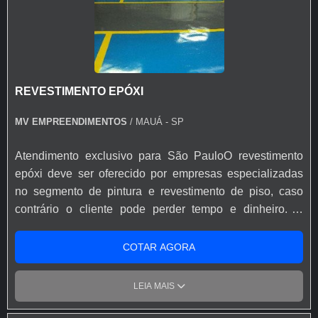
produtos. Se preferir, entre em contato com um dos
nossos consultores e solicite um orçamento!
REVESTIMENTO EPÓXI
MV EMPREENDIMENTOS
/ MAUÁ - SP
Atendimento exclusivo para São PauloO revestimento
epóxi deve ser oferecido por empresas especializadas
no segmento de pintura e revestimento de piso, caso
contrário o cliente pode perder tempo e dinheiro. O
comércio e a indústria têm aderido ao uso do
revestimento epóxi em suas instalações por conta da sua
COTAR AGORA
qualidade e preço acessível. Seu aspecto de
porcelanato, resistência e durabilidade são alguns de
LEIA MAIS
seus diferenciais para aplicações diretas e também
reformas de concreto.O revestimento resiste a danos