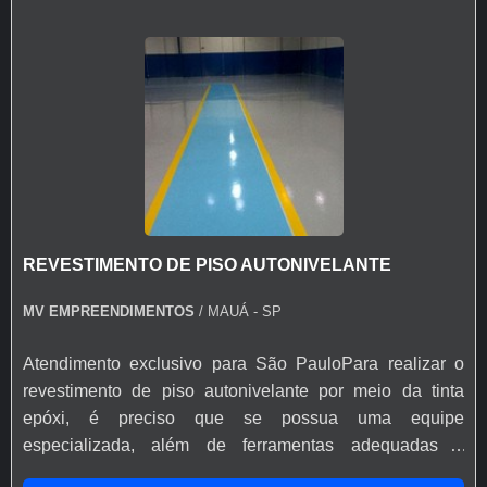
como: Rachaduras; Fissuras; Infiltrações no
piso.Informações adicionaisA MV Empreendimentos
conta com uma equipe altamente capacitada e treinada,
garantindo um atendimento diferenciado e eficiente aos
seus clientes. O diferencial da organização é o destaque
pelo alto padrão de qualidade de seus produtos, assim
também como na garantia de fabricação e assistência
técnica de instalação e aplicação dos
revestimentos.Peça já uma cotação e conheça esse e
REVESTIMENTO DE PISO AUTONIVELANTE
outros serviços da MV Empreendimentos!
MV EMPREENDIMENTOS
/ MAUÁ - SP
Atendimento exclusivo para São PauloPara realizar o
revestimento de piso autonivelante por meio da tinta
epóxi, é preciso que se possua uma equipe
especializada, além de ferramentas adequadas e
materiais de qualidade. Para isso, a empresa contratada