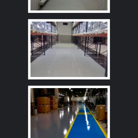
descartar empresas que não tenham produtos e serviços
com ótima qualidade e proteção, características simples,
mas que mostram o comprometimento da empresa com
seus clientes.Existem muitas formas diferentes de
demonstrar conhecimento e autoridade em sua área de
atuação. Boas razões pelas quais a Revest Group é
referência quando buscar por fabricas de revestimento
cimenticio: Colaboradores proativos; Profissionais com
vasta experiência na área; Trabalhadores de alta
qualidade; Escritório de alta qualidade onde são
realizadas as atividades; Tecnologia de ponta;
Equipamentos de última geração. A EMPRESA MAIS
QUALIFICADA DO SEGMENTOSomente na Revest
Group tem o que há de melhor no ramo de fabrica de
revestimento cimenticio. É possível encontrar itens
variados com tecnologia de ponta, como regularizador
uretano e tinta epoxi de alta espessura.Tudo isso por ser
comprometida com os serviços e responsável,