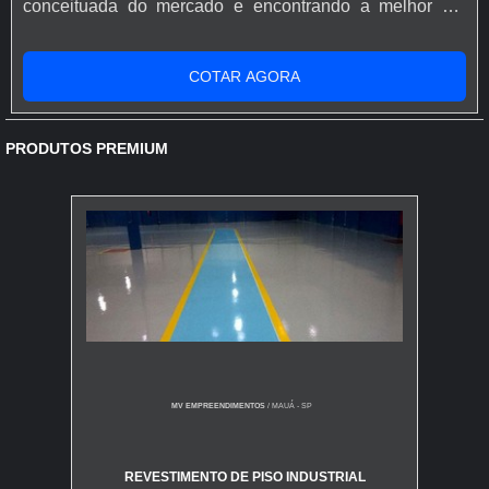
conceituada do mercado e encontrando a melhor em
qualidade e custo benefício.Quando o desejo é por
resina epóxi para piso de concreto, com os profissionais
COTAR AGORA
especializados da Rápido Epóxi o cliente conseguirá
proteção com comprometimento com o resultado dos
clientes.MAIS SOBRE...
PRODUTOS PREMIUM
MV EMPREENDIMENTOS
/ MAUÁ - SP
REVESTIMENTO DE PISO INDUSTRIAL