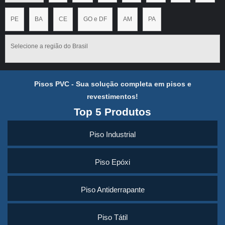
PE
BA
CE
GO e DF
AM
PA
Selecione a região do Brasil
Pisos PVC - Sua solução completa em pisos e
revestimentos!
Top 5 Produtos
Piso Industrial
Piso Epóxi
Piso Antiderrapante
Piso Tátil