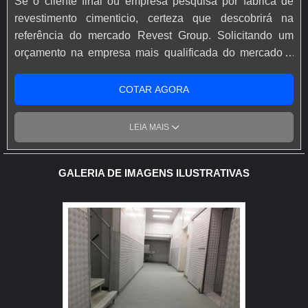
Se o cliente final ou empresa pesquisa por fabrica de
revestimento cimenticio, certeza que descobrirá na
referência do mercado Revest Group. Solicitando um
orçamento na empresa mais qualificada do mercado e
achando a líder em qualidade.É importante lembrar que
o produto deve sempre ser adquirido com empresas
COTAR AGORA
especializadas no segmento. Esse tipo de cuidado ajuda
a garantir a qualidade e durabilidade dos materiais, além
LEIA MAIS
de evitar prejuízos com substituições frequentes de
produtos que não cumprem com suas funções
adequadamente. Assim, é possível poupar gastos
GALERIA DE IMAGENS ILUSTRATIVAS
desnecessários.UM POUCO MAIS SOBRE FABRICA
DE REVESTIMENTO CIMENTICIOQuem procura por
fabricas de revestimento cimenticio segura, encontra o
site da Revest Group. É possível encontrar autonivelante
epoxi e argamassado uretano, visando sempre a
qualidade final para a fidelização do cliente.Ainda
focando em fabrica de revestimento cimenticio, deve-se