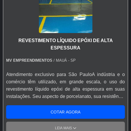
REVESTIMENTO LÍQUIDO EPÓXI DE ALTA
ESPESSURA
MV EMPREENDIMENTOS
/ MAUÁ - SP
Atendimento exclusivo para São PauloA indústria e o
comércio têm utilizado, em grande escala, o uso do
revestimento líquido epóxi de alta espessura em suas
instalações. Seu aspecto de porcelanato, sua resistência
e durabilidade costumam atrair a atenção para
aplicações diretas e também para reformas de
COTAR AGORA
concreto.O revestimento líquido epóxi de alta espessura
proporciona fácil limpeza, já que não apresenta juntas e
LEIA MAIS