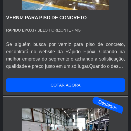
VERNIZ PARA PISO DE CONCRETO
RÁPIDO EPÓXI
/ BELO HORIZONTE - MG
Se alguém busca por verniz para piso de concreto,
encontrará no website da Rápido Epóxi. Cotando na
melhor empresa do segmento e achando a sofisticação,
qualidade e preço justo em um só lugar.Quando o desejo
é por verniz para piso de concreto, com a Rápido Epóxi o
cliente poderá encontrar excelente custo-benefício com
COTAR AGORA
soluções eficazes para acessórios e ferramentas para
aplicação de base epóxi.MAIS INFORMAÇÕES SOBRE
Destaque
VERNIZ PARA PISO DE ...