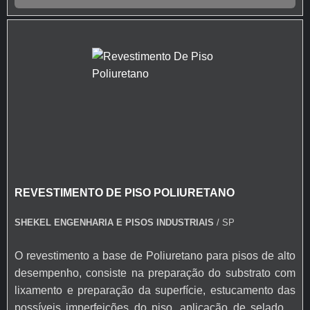
é resistente a diversos fatores. Depois de utilizado, ele
forma uma placa brilhante, duradoura e
impermeável.Utilizações do revestimento: Hospitais;
Laboratórios; Indústrias alimentícias; Muitos outros
locais.Solicite um orçamento e saiba mais sobre a MV
Empreendimentos.
REVESTIMENTO DE PISO POLIURETANO
SHEKEL ENGENHARIA E PISOS INDUSTRIAIS
/ SP
O revestimento a base de Poliuretano para pisos de alto
desempenho, consiste na preparação do substrato com
lixamento e preparação da superfície, estucamento das
possíveis imperfeições do piso, aplicação de selador /