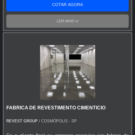
deve se especializar no serviço solicitado.Benefícios do
COTAR AGORA
revestimentoO revestimento de piso autonivelante com
tinta epóxi possibilita um piso com alta resistência
LEIA MAIS
química, abrasiva e mecânica. Esse tipo de
procedimento pode trazer inúmeras vantagens, como:
Elevadas propriedades mecânicas (compressão, tração,
flexão, impacto e abrasão); Resistência a choques
térmicos; Liberação do trânsito feita em até 12 horas;
Secagem rápida.Solicite um orçamento e saiba mais
sobre a MV Empreendimentos.
FABRICA DE REVESTIMENTO CIMENTICIO
REVEST GROUP
/ COSMÓPOLIS - SP