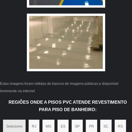
qualificações construídas por focar suas ações no
resultado final, tendo escritório de alta qualidade onde
são realizadas as atividades e tecnologia de ponta.
Esses fatores, somados a um time com colaboradores
proativos e funcionários eficientes, garantem uma
entrega de excelência de ponta a ponta.
Estas imagens foram obtidas de bancos de imagens públicas e disponível
livremente na internet
REGIÕES ONDE A PISOS PVC ATENDE REVESTIMENTO
PARA PISO DE BANHEIRO:
Selecione
RJ
MG
ES
SP
PR
SC
RS