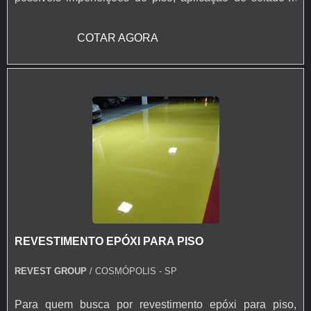
primer e acabamento com Poliuretano de alta qualidade
na espessura e cores definidas em projeto ou conforme
COTAR AGORA
usabilidade do piso. - Resistência química a ácidos e
bases; - Cura rápida a partir de 8 horas; - Isento de
solventes; - Alta durabilidade e resistência UV. - Alta
resistência mecânica e a choque térmico; - Resistência à
abrasão; - Baixo odor e baixo VOC; - Acabamento liso e
antiderrapante; - Temperatura de operação entre -30 °C e
+95 °C; - Atende a norma LEED.
REVESTIMENTO EPÓXI PARA PISO
REVEST GROUP
/ COSMÓPOLIS - SP
Para quem busca por revestimento epóxi para piso,