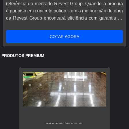
referência do mercado Revest Group. Quando a procura
é por piso em concreto polido, com a melhor mão de obra
da Revest Group encontrará eficiência com garantia do
produto com facilidade de acesso.MAIS INFORMAÇÕES
SOBRE O PISO EM CONCRETO POLIDOHá muitas
COTAR AGORA
maneiras eficientes de demonstrar competência e
excelência em sua área de atuação. A Revest Group
canaliza seus recursos em produzir u...
PRODUTOS PREMIUM
REVEST GROUP
/ COSMÓPOLIS - SP