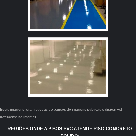
como regularizador uretano e tinta epoxi de alta
espessura. É comprometida com os serviços e segura,
qualificações construídas por focar suas ações no
resultado final, tendo escritório de alta qualidade onde
são realizadas as atividades e tecnologia de ponta. Tudo
isso, somado a uma equipe com colaboradores proativos
e profissionais com vasta experiência na área, garante a
melhor experiência para os clientes com qualidade.
Estas imagens foram obtidas de bancos de imagens públicas e disponível
livremente na internet
REGIÕES ONDE A PISOS PVC ATENDE PISO CONCRETO