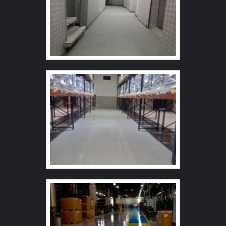
autonivelante epoxi e autonivelante cimentício, a
companhia visa sempre a qualidade final para a
fidelização do cliente. Ainda com uma visão analítica
sobre lapidação de piso de concreto preço justo, é
importante buscar uma empresa que tenha produtos e
serviços com ótima qualidade e excelente custo-
benefício, características simples, mas que mostram o
comprometimento da empresa com seus clientes.
Existem muitas formas diferentes de demonstrar
conhecimento e autoridade em sua área de atuação. Os
motivos pelos quais a Revest Group é a escolha certa
sempre que buscar por lapidação de piso de concreto
preço acessível: Comprometida com os serviços;
Responsável; Altamente qualificada; Inovadora; Segura.
A MAIOR REFERÊNCIA NO SEGMENTO Apenas na
Revest Group sempre tem a solução mais buscada na
área de lapidação de piso de concreto preço justo. É
sempre a opção mais confiável, disponibilizando itens