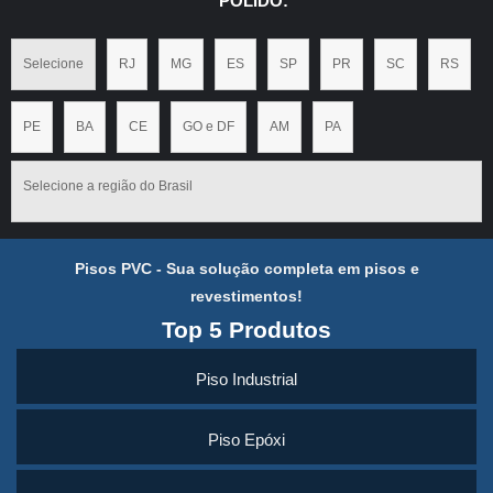
POLIDO:
Selecione
RJ
MG
ES
SP
PR
SC
RS
PE
BA
CE
GO e DF
AM
PA
Selecione a região do Brasil
Pisos PVC - Sua solução completa em pisos e
revestimentos!
Top 5 Produtos
Piso Industrial
Piso Epóxi