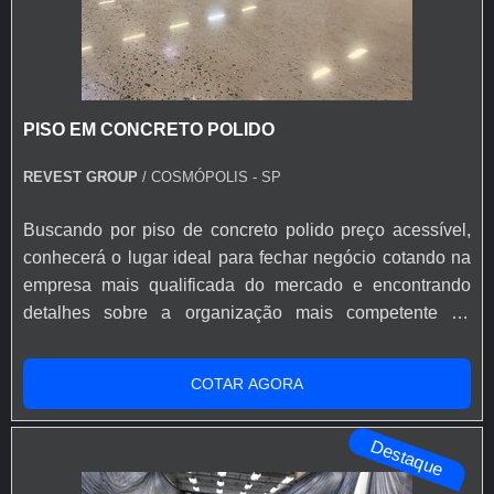
PISO EM CONCRETO POLIDO
REVEST GROUP
/ COSMÓPOLIS - SP
Buscando por piso de concreto polido preço acessível,
conhecerá o lugar ideal para fechar negócio cotando na
empresa mais qualificada do mercado e encontrando
detalhes sobre a organização mais competente do
ramo.PISO DE CONCRETO POLIDO PREÇO JUSTO E
ACESSÍVELSe alguém quer achar piso de concreto
COTAR AGORA
polido preço justo em uma empresa segura, chega até a
Revest Group. Atuando com argamassado epoxi e
Destaque
argamassado uretano, visando sempre a quali...