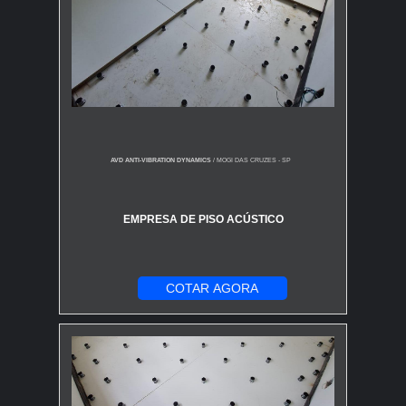
acessibilidade para sistemas de monitoramento e
controle.
Isso garante um ambiente seguro e eficiente para
gerenciar operações complexas e tomar decisões em
tempo real.
Em instituições educacionais e de saúde, o piso é
utilizado para acomodar sistemas de TI, equipamentos
AVD ANTI-VIBRATION DYNAMICS
/ MOGI DAS CRUZES - SP
médicos e redes de tubulação, facilitando a
manutenção e atualização das instalações.
EMPRESA DE PISO ACÚSTICO
Essas são apenas algumas das muitas aplicações do
piso, destacando sua versatilidade e importância em
diversos contextos industriais e comerciais.
COTAR AGORA
Portanto, venha conhecer as opções de
piso elevado
que estão disponíveis no canal Pisos Pvc, parceiro o
do Soluções Industriais. Clique em “cotar agora” e
receba um orçamento hoje mesmo!