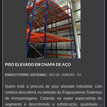
O
piso elevado
consiste em um sistema de placas
modulares instaladas sobre suportes metálicos, criando
um espaço vazio entre o piso e a laje estrutural do
edifício.
O seu principal propósito é proporcionar uma
infraestrutura flexível e de fácil acesso para a
passagem de instalações técnicas, como cabos
elétricos, de dados, sistemas de ar condicionado,
tubulações hidráulicas, entre outros.
Essa capacidade de ocultar e organizar infraestruturas
PISO ELEVADO EM CHAPA DE AÇO
torna-o uma escolha popular em ambientes onde é
necessário um layout dinâmico e adaptável,
ENGESYSTEMS SISTEMAS
/ RIO DE JANEIRO - RJ
possibilitando alterações sem grandes intervenções
estruturais.
Quem está à procura de piso elevado industrial, com
certeza descobrirá no website da Engesystems Sistemas
VANTAGENS DO PISO ELEVADO
de Armazenagens. Cotando na maior especialista do
segmento e descobrindo a sofisticação, qualidade e