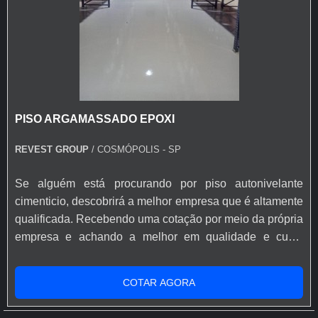
amplamente adotada em uma variedade de setores.
Sua utilidade abrange desde ambientes corporativos e
escritórios até data centers, ambientes industriais,
espaços comerciais e instituições educacionais e de
saúde.
Nos escritórios, ele oferece uma maneira eficaz de
PISO ARGAMASSADO EPOXI
organizar e ocultar cabos de dados e elétricos,
REVEST GROUP
/ COSMÓPOLIS - SP
proporcionando um ambiente de trabalho limpo e
organizado.
Se alguém está procurando por piso autonivelante
Em data centers e salas de servidores, onde a
cimenticio, descobrirá a melhor empresa que é altamente
refrigeração e a gestão de cabos são cruciais, o piso
qualificada. Recebendo uma cotação por meio da própria
desempenha um papel fundamental.
empresa e achando a melhor em qualidade e custo
benefício.OUTRAS INFORMAÇÕES SOBRE PISO
Ele facilita a passagem de cabos e sistemas de
AUTONIVELANTE CIMENTICIOQuem precisa de piso
ventilação, além de permitir a otimização do fluxo de ar
COTAR AGORA
autonivelante cimenticio em uma empresa inovadora,
e a redistribuição eficiente de equipamentos para
acha a Revest Group. É possível encontrar argamassado
garantir o funcionamento adequado dos sistemas.