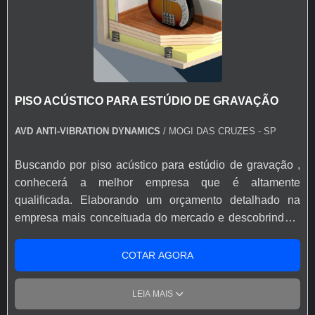
proativos e especialistas dedicados, garante uma
mesma deve prezar pelos produtos e serviços com ótima
entrega de excelência de ponta a ponta.
qualidade e eficiência, detalhes que passam
despercebidos e podem gerar prejuízo futuros para os
clientes. Existem muitas formas diferentes de demonstrar
conhecimento e autoridade em uma área de atuação. Os
PISO ACÚSTICO PARA ESTÚDIO DE GRAVAÇÃO
motivos pelos quais a AVD Solution é a melhor opção no
segmento quando pesquisar por colocação de piso
AVD ANTI-VIBRATION DYNAMICS
/ MOGI DAS CRUZES - SP
flutuante : Colaboradores proativos; Profissionais com
vasta experiência na área; Trabalhadores de alta
Buscando por piso acústico para estúdio de gravação ,
qualidade; Escritório de alta qualidade onde são
conhecerá a melhor empresa que é altamente
realizadas as atividades; Tecnologia de ponta;
qualificada. Elaborando um orçamento detalhado na
Equipamentos de última geração. QUALIDADES E
empresa mais conceituada do mercado e descobrindo a
PONTOS FORTES DA EMPRESA Apenas na AVD
melhor referência em qualidade. Quando o desejo é por
Solution tem a solução ideal para colocação de piso
piso acústico para estúdio de gravação , com a melhor
COTAR AGORA
flutuante . A empresa oferece opções como
mão de obra da AVD Solution é possível encontrar
amortecedores de vibração para estúdios e
proteção com comprometimento com os resultados dos
LEIA MAIS
amortecedores para máquinas e equipamentos. É
clientes. UM POUCO MAIS SOBRE PISO ACÚSTICO
reconhecida por ser comprometida com os serviços e