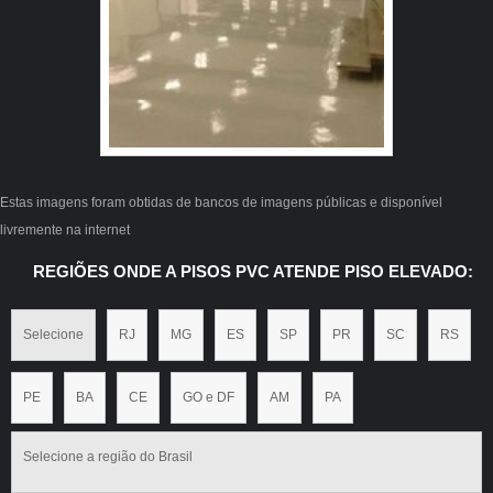
para cada cliente.
Estas imagens foram obtidas de bancos de imagens públicas e disponível
livremente na internet
REGIÕES ONDE A PISOS PVC ATENDE PISO ELEVADO:
Selecione
RJ
MG
ES
SP
PR
SC
RS
PE
BA
CE
GO e DF
AM
PA
Selecione a região do Brasil