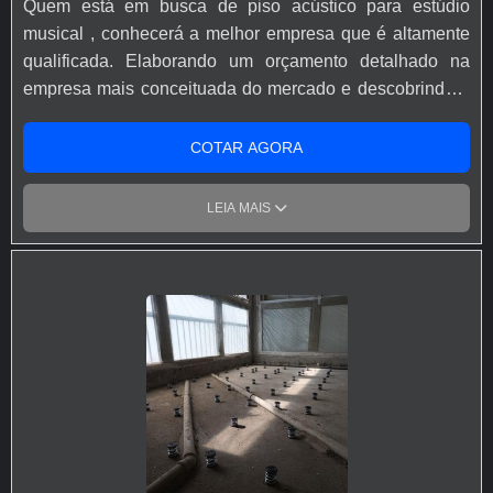
Quem está em busca de piso acústico para estúdio
é possível poupar gastos desnecessários. Existem
musical , conhecerá a melhor empresa que é altamente
diversos motivos para a Engesystems Sistemas de
qualificada. Elaborando um orçamento detalhado na
Armazenagens ter se tornado destaque quando
empresa mais conceituada do mercado e descobrindo a
pensamos em uma empresa que entrega confiança e
melhor referência em qualidade. DIFERENCIAIS
serviços de qualidade. Alguns desses motivos são:
IMPORTANTES DE PISO ACÚSTICO PARA ESTÚDIO
COTAR AGORA
Equipe multidisciplinar de consultores associados;
MUSICAL Quem busca por piso acústico para estúdio
Profissionais com vasta experiência na área de atuação;
em uma empresa comprometida com os serviços, vai até
LEIA MAIS
Escritório de alta qualidade onde são realizadas as
o site da AVD Solution. A empresa tem em seu escopo
atividades; Sala de treinamento com materiais
amortecedores de vibração para estúdios e
sofisticados; Equipamentos de última geração. A
amortecedores de vibração para pisos flutuantes,
MELHOR EMPRESA NO SEGMENTO Na Engesystems
visando sempre a qualidade final para a fidelização do
Sistemas de Armazenagens tem a solução ideal para
cliente. Ainda focando em piso acústico para estúdio
fabricante de piso elevado . Líder em qualidade, a
musical , deve-se descartar empresas que não tenham
empresa oferece uma variedade de itens como porta bag
produtos e serviços com ótima qualidade e precisão,
e gaiola aramada. É em uma empresa comprometida
características simples, mas que mostram o
com seus serviços e em uma empresa altamente
comprometimento da empresa com seus clientes.
qualificada, conquistas adquiridas porque investiu em
Existem muitas formas diferentes de demonstrar
uma estrutura que hoje conta com escritório de alta