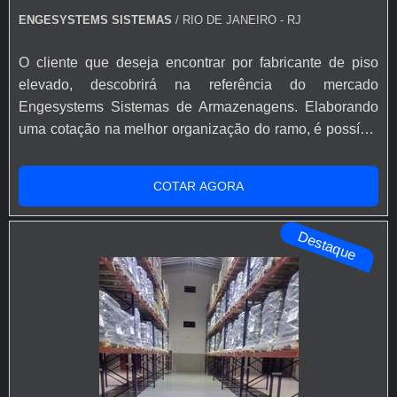
Estética e design: ele oferece uma estética moderna e
ENGESYSTEMS SISTEMAS
/ RIO DE JANEIRO - RJ
clean, com uma variedade de opções de acabamento
para as placas, incluindo laminados, carpetes, vinil e
O cliente que deseja encontrar por fabricante de piso
cerâmica;
elevado, descobrirá na referência do mercado
Facilidade de Instalação: a instalação do piso é
Engesystems Sistemas de Armazenagens. Elaborando
relativamente rápida e simples, comparada a outras
uma cotação na melhor organização do ramo, é possível
opções de revestimento de piso. Isso pode resultar em
encontrar detalhes sobre a líder em
economia de tempo e custos durante o processo de
qualidade.DIFERENCIAIS IMPORTANTES DO
construção ou reforma.
COTAR AGORA
FABRICANTE DE PISO ELEVADOQuem está à procura
Em resumo, esse piso oferece uma combinação única
de fabricante de piso elevado em uma empresa
de flexibilidade, funcionalidade e estética, tornando-o
Destaque
comprometida com seus serviços, encontra na internet a
uma solução popular para uma ampla gama de
Engesystems Sistem...
aplicações em ambientes comerciais, industriais e
institucionais.
APLICAÇÕES DO PISO ELEVADO
O piso elevado é uma solução arquitetônica versátil e