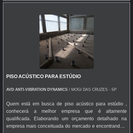
PARA ESTÚDIO DE GRAVAÇÃO Há muitas maneiras
inovadora, padrões alcançados por conter escritório de
eficientes de demonstrar competência e excelência em
alta qualidade onde são realizadas as atividades e
sua área de atuação. A AVD Solution objetiva seus
tecnologia de ponta. Tudo isso, somado a uma equipe
recursos em criar aos parceiros uma estrutura com:
com colaboradores proativos e profissionais com vasta
Tecnologia de ponta; Escritório de alta qualidade onde
experiência na área, garante a melhor experiência para
são realizadas as atividades; Estrutura suficiente para
os clientes com qualidade. Aproveite a visita para
atender todas as demandas. Tudo para se certificar que
acessar o site e saber mais sobre a empresa, os serviços
se tenha piso acústico com eficiência. Ainda tratando-se
e os produtos. Se preferir, entre em contato com um dos
de piso acústico para estúdio de gravação , deve-se ter a
nossos consultores e solicite um orçamento!
exatidão em orçar com empresas que prezam por
PISO ACÚSTICO PARA ESTÚDIO
produtos e serviços que tenham ótima qualidade e
proteção, pontos importantes que ficam de fora no
AVD ANTI-VIBRATION DYNAMICS
/ MOGI DAS CRUZES - SP
planejamento de empresas que visam apenas o lucro,
deixando a desejar nos outros fatores. Esses e outros
Quem está em busca de piso acústico para estúdio ,
motivos são a razão pela qual a AVD Solution é
conhecerá a melhor empresa que é altamente
inovadora quando se explana o segmento de
qualificada. Elaborando um orçamento detalhado na
amortecedores de vibração. A empresa busca a
empresa mais conceituada do mercado e encontrando a
tecnologia e desenvolvimento no que gera resultado e