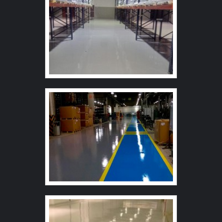
fatores. Isso tudo é a razão pela qual a AVD Solution é
responsável quando se explora o segmento de
amortecedores de vibração. A empresa foca no que
existe de melhor no mercado para garantir o sucesso dos
clientes. Na organização é possível encontrar uma
equipe com funcionários eficientes que terão o maior
prazer em auxiliar com suas dúvidas. A MAIOR
REFERÊNCIA NO SEGMENTO Na AVD Solution tem o
que há de melhor no ramo de amortecedores de
vibração. Líder em qualidade, a empresa oferece uma
variedade de itens como amortecedores de vibração
para tetos suspensos e amortecedores de vibração para
pisos flutuantes com ótima qualidade e excelente custo-
benefício. Para tal sucesso, a empresa investiu em
profissionais competentes e em equipamentos
inovadores. A AVD Solution é uma empresa que tem feito
a diferença no mercado pela idoneidade em tudo que
faz, fechando todo o ciclo de entrega com excelência