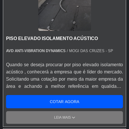
ótima qualidade e proteção, detalhes primordiais que são
deixados de lado por muitas empresas que não focam na
fidelização do cliente. Existem muitas formas diferentes
de demonstrar conhecimento e autoridade em sua área
de atuação. Boas razões pelas quais a AVD Solution é
PISO ELEVADO ISOLAMENTO ACÚSTICO
destaque quando pesquisar por distribuidor de piso
acústico : Comprometida com os serviços; Responsável;
AVD ANTI-VIBRATION DYNAMICS
/ MOGI DAS CRUZES - SP
Altamente qualificada; Inovadora; Segura. EFICIÊNCIA E
QUALIDADE COMPROVADA Somente na AVD Solution
Quando se deseja procurar por piso elevado isolamento
tem o que há de melhor no ramo de distribuidor de piso
acústico , conhecerá a empresa que é líder do mercado.
acústico . São opções variadas que a empresa oferece,
Solicitando uma cotação por meio da maior empresa da
como amortecedores de vibração para academias e
área e achando a melhor referência em qualidade.
amortecedores de vibração para paredes acústicas. Isso
Quando o tema é piso elevado isolamento acústico , com
se deve ao fato de a empresa ser comprometida com os
os profissionais da AVD Solution encontrará proteção
COTAR AGORA
serviços e responsável, qualificações possíveis pelo fato
com preços competitivos. ALGUNS DETALHES SOBRE
de a empresa possuir escritório de alta qualidade onde
PISO ELEVADO ISOLAMENTO ACÚSTICO Há muitas
LEIA MAIS
são realizadas as atividades e equipamentos de última
maneiras eficientes de demonstrar competência e
geração. Esses fatores, somados a um time com