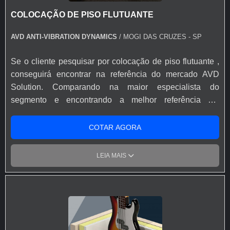
conhecimento e autoridade em sua área de atuação.
qualidade onde são realizadas as atividades e modernos
COLOCAÇÃO DE PISO FLUTUANTE
Abaixo os motivos pelos quais a AVD Solution é a
softwares de cálculos. Tudo isso, somado à performance
melhor opção quando o assunto for piso acústico para
de uma equipe multidisciplinar de consultores
AVD ANTI-VIBRATION DYNAMICS
/ MOGI DAS CRUZES - SP
estúdio: Colaboradores proativos; Profissionais com
associados e colaboradores eficientes, garante a melhor
vasta experiência na área; Trabalhadores de alta
experiência para os clientes com qualidade.
Se o cliente pesquisar por colocação de piso flutuante ,
qualidade; Escritório de alta qualidade onde são
conseguirá encontrar na referência do mercado AVD
realizadas as atividades; Tecnologia de ponta;
Solution. Comparando na maior especialista do
Equipamentos de última geração. REFERÊNCIA DE
segmento e encontrando a melhor referência em
QUALIDADE NO SEGMENTO Somente na AVD
qualidade, a contratação é mais assertiva.
Solution tem o que há de melhor no ramo de piso
DIFERENCIAIS IMPORTANTES DA COLOCAÇÃO DE
COTAR AGORA
acústico para estúdio musical . São diversas opções de
PISO FLUTUANTE Se alguém pesquisar colocação de
itens oferecidos, como amortecedores de vibração para
piso flutuante em uma empresa altamente qualificada,
LEIA MAIS
estúdios e amortecedores para máquinas e
encontra na internet a AVD Solution. Especializada em
equipamentos. Tudo isso por ser comprometida com os
amortecedores de vibração para estúdios e
serviços e segura, padrões possíveis por contar com
amortecedores para máquinas e equipamentos, a
escritório de alta qualidade onde são realizadas as
companhia oferece sempre a melhor opção para o
atividades e estrutura suficiente para atender todas as
cliente final. Ainda com uma visão analítica sobre a
demandas. Tudo isso, unido a um time de colaboradores
colocação de piso flutuante , na essência da empresa, a