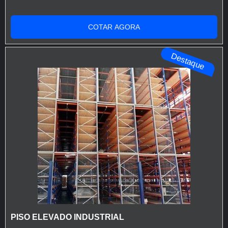
O
piso elevado
oferece uma série de vantagens que o
preço justo em um só lugar.Quando o tema é piso
tornam uma escolha popular em uma variedade de
elevado industrial, com os profissionais da Engesystems
COTAR AGORA
ambientes comerciais, industriais e institucionais.
Sistemas de Armazenagens o cliente obterá
assertividade com atendimento em todo território
Aqui estão algumas das principais vantagens:
Destaque
brasileiro e países do Mercosul.DIFERE...
Flexibilidade de layout: com placas modulares
instaladas sobre suportes ajustáveis, é possível
reorganizar o espaço conforme necessário, sem a
necessidade de grandes reformas estruturais;
Acesso fácil às Instalações: as placas removíveis
permitem que equipes de manutenção realizem
reparos, atualizações e inspeções de forma rápida e
eficiente, reduzindo o tempo de inatividade dos
sistemas e os custos de manutenção;
Controle térmico e acústico: o espaço vazio sob o piso
pode ser utilizado para a passagem de sistemas de
ventilação e isolamento sonoro, melhorando o controle
térmico e acústico do ambiente;
PISO ELEVADO INDUSTRIAL