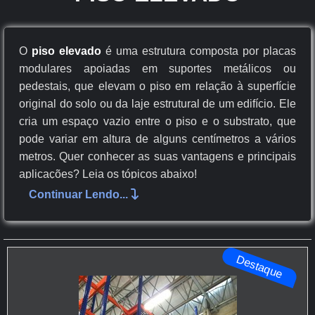
O
piso elevado
é uma estrutura composta por placas
modulares apoiadas em suportes metálicos ou
pedestais, que elevam o piso em relação à superfície
original do solo ou da laje estrutural de um edifício. Ele
cria um espaço vazio entre o piso e o substrato, que
pode variar em altura de alguns centímetros a vários
metros. Quer conhecer as suas vantagens e principais
aplicações? Leia os tópicos abaixo!
Continuar Lendo...
Para que serve o piso elevado?
Vantagens do piso elevado
Aplicações do piso elevado
Destaque
PARA QUE SERVE O PISO
ELEVADO?