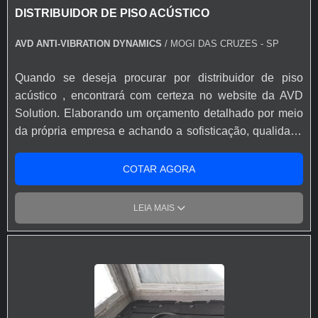
DISTRIBUIDOR DE PISO ACÚSTICO
AVD ANTI-VIBRATION DYNAMICS
/ MOGI DAS CRUZES - SP
Quando se deseja procurar por distribuidor de piso
acústico , encontrará com certeza no website da AVD
Solution. Elaborando um orçamento detalhado por meio
da própria empresa e achando a sofisticação, qualidade
e preço justo em um só lugar. ALGUNS DETALHES
SOBRE DISTRIBUIDOR DE PISO ACÚSTICO Quem
COTAR AGORA
precisa de distribuidor de piso acústico responsável,
encontra o site da AVD Solution. É possível encontrar
LEIA MAIS
amortecedores de vibração para estúdios e
amortecedores de vibração para pisos flutuantes,
disponibilizando tudo que há de mais atual para garantir
a qualidade final para cada cliente. Discorrendo ainda
sobre distribuidor de piso acústico , sempre deve-se
buscar uma empresa que tenha produtos e serviços com