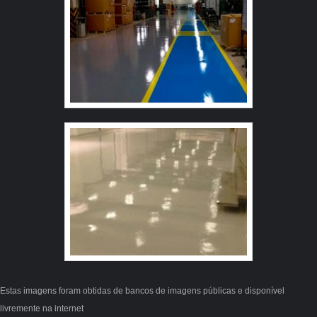
reconhecida por ser comprometida com os serviços e
altamente qualificada, qualificações construídas por focar
suas ações no resultado final, tendo escritório de alta
qualidade onde são realizadas as atividades e
tecnologia de ponta. Tudo isso, somado à performance
de uma equipe de colaboradores proativos e
funcionários eficientes, garante a melhor experiência
para os clientes com qualidade. Aproveite a visita para
acessar o site e saber mais sobre a empresa, os serviços
e os produtos.
Estas imagens foram obtidas de bancos de imagens públicas e disponível
livremente na internet