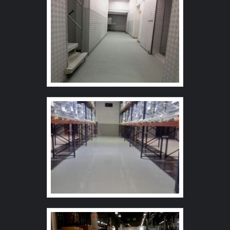
qualificada, encontra o site da Revest Group. Com
conhecida por ser uma empresa comprometida com seus
grande know-how focado em autonivelante uretano e
serviços e uma empresa responsável, padrões
tinta epoxi de alta espessura, a companhia garante o que
alcançados por conter escritório de alta qualidade onde
há de melhor na atualidade. Ainda tratando-se de piso
são realizadas as atividades e estrutura suficiente para
lapidado de concreto , é importante buscar uma empresa
atender todas as demandas. Todos esses fatores,
que tenha produtos e serviços com ótima qualidade e
agregados a uma equipe multidisciplinar de consultores
eficiência, pequenos detalhes, mas de grande valia para
associados e profissionais com vasta experiência na
saber a procedência e seriedade da empresa. Existem
área de atuação, comprova sua essência de trazer o
muitas formas diferentes de demonstrar conhecimento e
melhor para todos os clientes.
autoridade em sua área de atuação. Boas razões pelas
quais a Revest Group é a escolha certa quando
pesquisar por piso lapidado de concreto : Comprometida
com os serviços; Responsável; Altamente qualificada;
Inovadora; Segura. A MAIOR REFERÊNCIA NO
SEGMENTO Na Revest Group existem as melhores
variedades no segmento quando o assunto for piso
lapidado de concreto . Os clientes encontram itens como
regularizador uretano e argamassado uretano. É