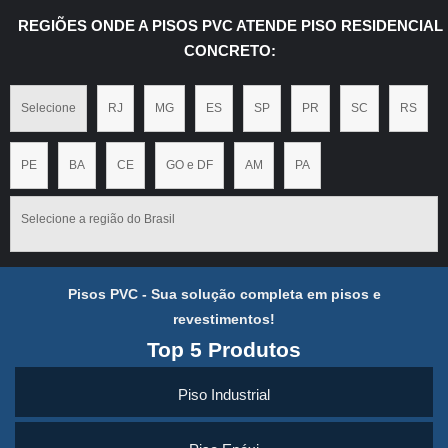
REGIÕES ONDE A PISOS PVC ATENDE PISO RESIDENCIAL
CONCRETO:
Selecione
RJ
MG
ES
SP
PR
SC
RS
PE
BA
CE
GO e DF
AM
PA
Selecione a região do Brasil
Pisos PVC - Sua solução completa em pisos e
revestimentos!
Top 5 Produtos
Piso Industrial