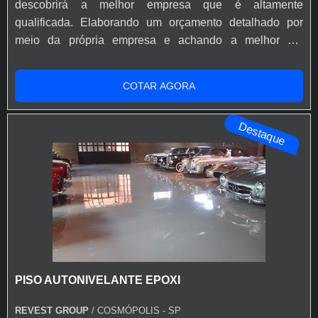
descobrirá a melhor empresa que é altamente
qualificada. Elaborando um orçamento detalhado por
meio da própria empresa e achando a melhor em
qualidade e custo benefício.Quando a questão é piso
autonivelante epoxi, com a melhor mão de obra da
COTAR AGORA
Revest Group obterá excelente custo-benefício com
atendimento para produtos em pequena escala.MAIS
Destaque
INFORMAÇÕES RELEVANTES SOBRE PISO
AUTONIVEL...
PISO AUTONIVELANTE EPOXI
REVEST GROUP
/ COSMÓPOLIS - SP