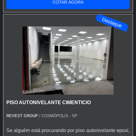
COTAR AGORA
autonivelante cimenticio em uma empresa inovadora,
acha a Revest Group. É possível encontrar argamassado
Destaque
epoxi e autonivelante cimentício, garantin...
PISO AUTONIVELANTE CIMENTICIO
REVEST GROUP
/ COSMÓPOLIS - SP
Se alguém está procurando por piso autonivelante epoxi,