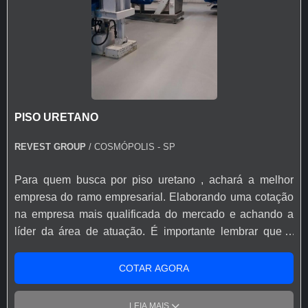
PISO URETANO
REVEST GROUP
/ COSMÓPOLIS - SP
Para quem busca por piso uretano , achará a melhor
empresa do ramo empresarial. Elaborando uma cotação
na empresa mais qualificada do mercado e achando a
líder da área de atuação. É importante lembrar que o
produto deve sempre ser adquirido com empresas
especializadas no segmento. Esse tipo de cuidado ajuda
COTAR AGORA
a garantir a qualidade e durabilidade dos materiais, além
de evitar prejuízos com substituições frequentes de
LEIA MAIS