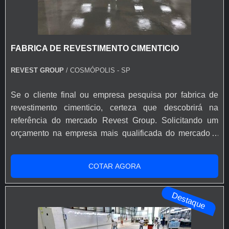
FABRICA DE REVESTIMENTO CIMENTICIO
REVEST GROUP
/ COSMÓPOLIS - SP
Se o cliente final ou empresa pesquisa por fabrica de
revestimento cimenticio, certeza que descobrirá na
referência do mercado Revest Group. Solicitando um
orçamento na empresa mais qualificada do mercado e
achando a líder em qualidade.É importante lembrar que
o produto deve sempre ser adquirido com empresas
COTAR AGORA
especializadas no segmento. Esse tipo de cuidado ajuda
a garantir a qualidade e durabilidade dos materiais, além
Destaque
de evitar prejuíz...