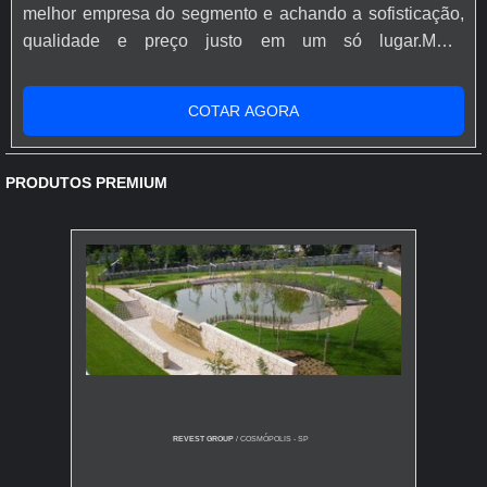
melhor empresa do segmento e achando a sofisticação,
qualidade e preço justo em um só lugar.MAIS
INFORMAÇÕES SOBRE TINTA PU PARA PISO DE
CONCRETOQuem está à procura de tinta pu para piso
COTAR AGORA
de concreto em uma corporação inovadora, chega até a
Rápido Epóxi. A empresa tem em seu escopo resina
epóxi autonivelante transparente e tinta para asf...
PRODUTOS PREMIUM
REVEST GROUP
/ COSMÓPOLIS - SP