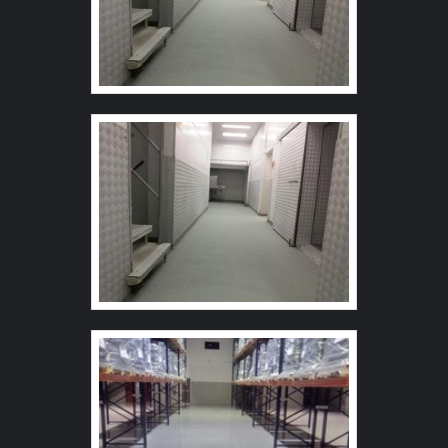
com precisão. Ainda focando em piso emborrachado
infantil , sempre deve-se buscar uma empresa que tenha
produtos e serviços com ótima qualidade e proteção,
detalhes que passam despercebidos e podem gerar
prejuízo futuros para os clientes. Esses e outros motivos
são a razão pela qual a Revest Group é altamente
qualificada quando tratamos do segmento de pisos
industriais. O foco é entregar tudo que há de mais atual
para garantir a qualidade final para cada cliente. Conta
com um time de profissionais com vasta experiência na
área que esperam seu contato para melhor atender-lhe.
QUALIDADE COMPROVADA NO SEGMENTO Apenas
na Revest Group sempre tem a solução mais buscada na
área de pisos industriais. São diversas opções
disponibilizadas, como autonivelante epoxi e primer
epoxi com ótima qualidade e proteção. A empresa conta
com um time de profissionais qualificados para o serviço,
além de investir em equipamentos modernos, que se