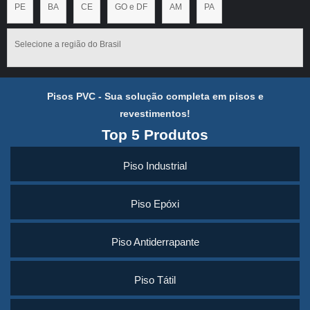
PE
BA
CE
GO e DF
AM
PA
Selecione a região do Brasil
Pisos PVC - Sua solução completa em pisos e
revestimentos!
Top 5 Produtos
Piso Industrial
Piso Epóxi
Piso Antiderrapante
Piso Tátil