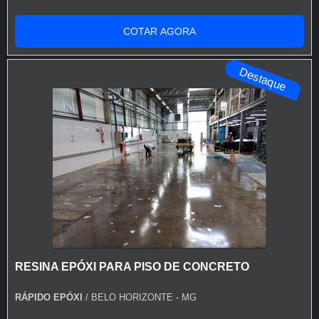
INFORMAÇÕES SOBRE TINTA PU PARA PISO DE
CONCRETOQuem está à procura de tinta pu para piso
COTAR AGORA
de concreto em uma corporação inovadora, chega até a
Rápido Epóxi. A empresa tem em seu escopo resina
Destaque
epóxi autonivelante transparente e tinta para asf...
RESINA EPÓXI PARA PISO DE CONCRETO
RÁPIDO EPÓXI
/ BELO HORIZONTE - MG