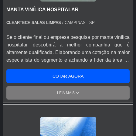
MANTA VINÍLICA HOSPITALAR
CLEARTECH SALAS LIMPAS
/ CAMPINAS - SP
Se o cliente final ou empresa pesquisa por manta vinílica
hospitalar, descobrirá a melhor companhia que é
altamente qualificada. Elaborando uma cotação na maior
especialista do segmento e achando a líder da área de
atuação.Quando o tema é manta vinílica hospitalar, com
os melhores profissionais da Cleartech Salas Limpas o
COTAR AGORA
cliente encontrará ótima qualidade com
comprometimento com o resultado dos clientes.MAIS
LEIA MAIS
INFORMAÇÕES SOBRE MANTA VINÍLICA
HOSPITALARA Cleartech Salas Limpas foca sua
estratégia em criar uma estrutura com escritório de alta
qualidade onde são realizadas as atividades e amplo
catálogo de produtos disponíveis, tudo para oferecer
manta vinílica hospitalar com ótima qualidade.Há muitas