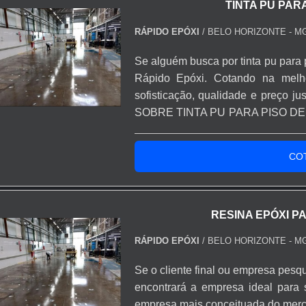
TINTA PU PAR
RÁPIDO EPÓXI
/ BELO HORIZONTE - M
Se alguém busca por tinta pu para 
Rápido Epóxi. Cotando na mel
sofisticação, qualidade e preço
SOBRE TINTA PU PARA PISO DE C
pu para piso de concreto em uma 
Epóxi. A empresa tem em seu escop
CO
e tinta para asf...
RESINA EPÓXI P
RÁPIDO EPÓXI
/ BELO HORIZONTE - M
Se o cliente final ou empresa pesqu
encontrará a empresa ideal para 
empresa mais conceituada do merc