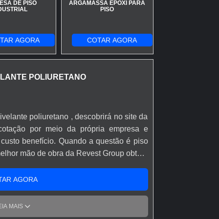
ESA DE PISO
ARGAMASSA EPOXI PARA
DUSTRIAL
PISO
TAR AGORA
COTAR AGORA
ELANTE POLIURETANO
otação por meio da própria empresa e
 Quando a questão é piso
melhor mão de obra da Revest Group obterá
 atendimento para produtos em pequena
TAR AGORA
 demonstrar competência e excelência em
oup objetiva sua energia em produzir uma
EIA MAIS