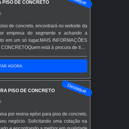
A PISO DE CONCRETO
G
piso de concreto, encontrará no website da
hor empresa do segmento e achando a
 justo em um só lugar.MAIS INFORMAÇÕES
ONCRETOQuem está à procura de tinta
corporação inovadora, chega até a Rápido
o resina epóxi autonivelante transparente
TAR AGORA
Destaque
ARA PISO DE CONCRETO
G
isa por resina epóxi para piso de concreto,
seu negócio. Solicitando uma cotação na
ado e encontrando a melhor em qualidade