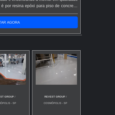
é por resina epóxi para piso de concreto,
dos da Rápido Epóxi o cliente conseguirá
 o resultado dos clientes.MAIS SOBRE...
TAR AGORA
EST GROUP
/
REVEST GROUP
/
ÓPOLIS - SP
COSMÓPOLIS - SP