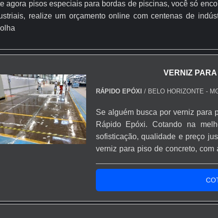
e agora pisos especiais para bordas de piscinas, você só enc
ustriais, realize um orçamento online com centenas de indú
olha
VERNIZ PARA
RÁPIDO EPÓXI
/ BELO HORIZONTE - M
Se alguém busca por verniz para p
Rápido Epóxi. Cotando na mel
sofisticação, qualidade e preço j
verniz para piso de concreto, com 
excelente custo-benefício com
ferramentas para aplicação d
CO
VERNIZ PARA PISO DE ...