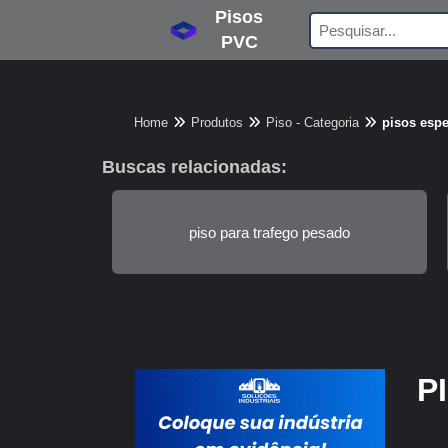
Pisos
PVC
Home
Produtos
Piso - Categoria
pisos espe
Buscas relacionadas:
piso para trafego pesado
P