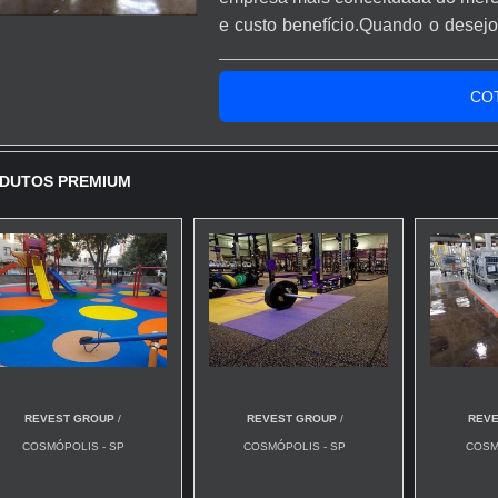
e custo benefício.Quando o desejo 
com os profissionais especializa
proteção com comprometimento com
CO
DUTOS PREMIUM
REVEST GROUP
/
REVEST GROUP
/
REV
COSMÓPOLIS - SP
COSMÓPOLIS - SP
COSM