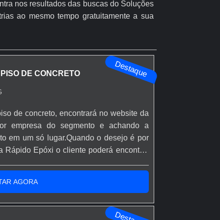
ontra nos resultados das buscas do Soluções
strias ao mesmo tempo gratuitamente a sua
Destaque
 PISO DE CONCRETO
G
iso de concreto, encontrará no website da
hor empresa do segmento e achando a
usto em um só lugar.Quando o desejo é por
a Rápido Epóxi o cliente poderá encontrar
 soluções eficazes para acessórios e
e base epóxi.MAIS INFORMAÇÕES SOBRE
TAR AGORA
Destaque