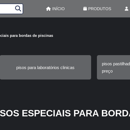
INÍCIO
PRODUTOS
ciais para bordas de piscinas
pisos pastilha
pisos para laboratórios clinicas
preço
ISOS ESPECIAIS PARA BORD