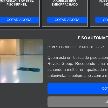
EMBORRACHADO PARA
COMPRAR PISO
EMPR
PISO INFANTIL
EMBORRACHADO
IN
COTAR AGORA
COTAR AGORA
CO
PISO AUTONIV
REVEST GROUP
/ COSMÓPOLIS - SP
Quem está em busca de piso autonivelante poliuretano , descobrirá no site da
Revest Group. Recebendo uma c
achando a melhor em qualidade e custo benefício.
autonivelante poliuretano , com a 
excelente custo-benefício com
escala. UM POUCO MAIS SOBRE PISO AUTONIVELANTE POLIURETANO
CO
Há muitas maneiras eficientes de
sua área de atuação. A Revest Gr
L
estrutura com: Tecnologia de ponta; Escritório de alta qualidade onde são