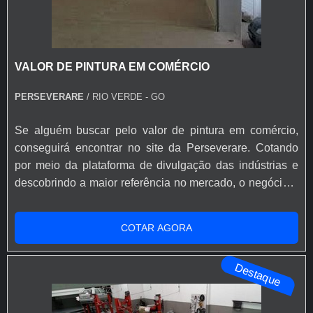
VALOR DE PINTURA EM COMÉRCIO
PERSEVERARE
/ RIO VERDE - GO
Se alguém buscar pelo valor de pintura em comércio,
conseguirá encontrar no site da Perseverare. Cotando
por meio da plataforma de divulgação das indústrias e
descobrindo a maior referência no mercado, o negócio é
mais assertivo.Quando a busca é por valor de pintura em
comércio, com os colaboradores da Perseverare
COTAR AGORA
encontrará ótima qualidade com orientações para a
escolha de produtos e tintas, seguindo as tendências
Destaque
para pinturas comerci...