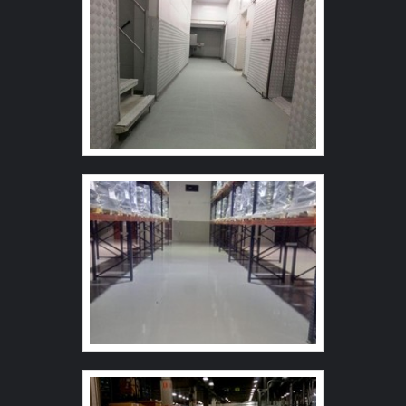
demandas, tudo para oferecer piso tátil ladrilho hidráulico
instalações modernas, garantindo assim, confiabilidade
com precisão.Há muitas maneiras eficientes de uma
e boa cotação no mercado. A Anlik Soluções é uma
companhia demonstrar competência, excelência e
empresa que tem sido preferência no segmento pela
destaque em sua área de atuação. A Anlik Soluções se
idoneidade em tudo que faz, o que garante uma entrega
mostra referência por ter: Atendimento personalizado;
de excelência de ponta a ponta.
Colaboradores eficientes; Amplo estoque de produtos;
Ótimo preço. Ainda com uma visão analítica sobre piso
tátil ladrilho hidráulico, deve-se descartar empresas que
não tenham produtos e serviços com ótima qualidade e
assertividade, pontos importantes que ficam de fora no
planejamento de empresas que visam apenas o lucro,
deixando a desejar nos outros fatores.Tudo isso e muito
mais são os motivos pelos quais a Anlik Soluções é uma
empresa inovadora no segmento de acessibilidade e
revestimentos emborrachados. O foco é entregar tudo
que há de mais atual para garantir a qualidade final para
cada cliente.GARANTIA DE QUALIDADE
COMPROVADASomente na Anlik Soluções tem tudo