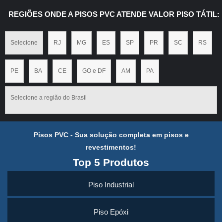
REGIÕES ONDE A PISOS PVC ATENDE VALOR PISO TÁTIL:
Selecione
RJ
MG
ES
SP
PR
SC
RS
PE
BA
CE
GO e DF
AM
PA
Selecione a região do Brasil
Pisos PVC - Sua solução completa em pisos e
revestimentos!
Top 5 Produtos
Piso Industrial
Piso Epóxi