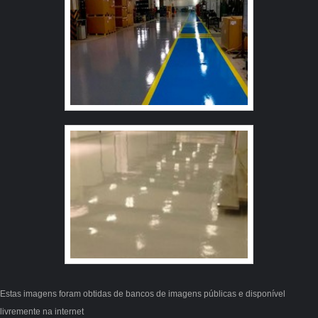
que se precisa para acessibilidade e revestimentos
emborrachados. Os clientes encontram itens como faixa
de sinalização refletiva e mapa tátil de acessibilidade
com ótima qualidade e excelente custo-benefício.Se
diferenciando dentro de seu segmento, a empresa
consegue também proporcionar um atendimento
cuidadoso e que busca a satisfação do cliente. A Anlik
Soluções é uma empresa que tem sido preferência no
segmento pela idoneidade em tudo que faz, o que
garante o sucesso aos parceiros de ponta a ponta.
Estas imagens foram obtidas de bancos de imagens públicas e disponível
livremente na internet