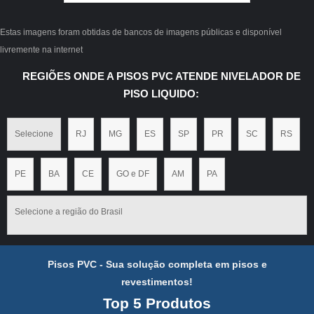
Estas imagens foram obtidas de bancos de imagens públicas e disponível
livremente na internet
REGIÕES ONDE A PISOS PVC ATENDE NIVELADOR DE
PISO LIQUIDO:
Selecione
RJ
MG
ES
SP
PR
SC
RS
PE
BA
CE
GO e DF
AM
PA
Selecione a região do Brasil
Pisos PVC - Sua solução completa em pisos e
revestimentos!
Top 5 Produtos