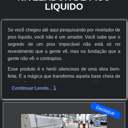
LIQUIDO
Se você chegou até aqui pesquisando por
nivelador de
piso liquido
, você não é um amador. Você sabe que o
segredo de um piso impecável não está só no
revestimento que a gente vê, mas na fundação que a
gente não vê: o contrapiso.
Esse produto é o herói silencioso de uma obra bem-
feita. É a mágica que transforma aquela base cheia de
ondulações num verdadeiro tapete de bilhar, pronto
Continuar Lendo...
para receber o acabamento dos sonhos.
Mas como ele funciona? É difícil de aplicar? E,
Destaque
principalmente, para qual tipo de piso ele é tão
indispensável assim? Aqui na Pisos PVC, a gente
entende que a base é tudo. E vamos te mostrar por que