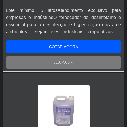
ralos.DESINFETANTE BACTERICIDA DE ALTA
Lote mínimo: 5 litrosAtendimento exclusivo para
QUALIDADE Conte com a Solint Química! Desde 1990
empresas e indústriasO fornecedor de desinfetante é
no mercado, ela atua com soluções inovadoras e
essencial para a desinfecção e higienização eficaz de
componentes altamente qualificados, atendendo
ambientes - sejam eles industriais, corporativos ou
diferentes necessidades. Se deseja saber mais detalhes
residenciais. Por conta desse fator, é composto por
sobre esse e outros produtos, entre em contato e
componentes de alta qualidade, que são excelentes no
COTAR AGORA
converse com profissionais. Não perca tempo.
combate aos microrganismos e intempéries que podem,
inclusive, serem causadoras de alguma doença. O
LEIA MAIS
produto é fornecido em bombonas de até 5 litros, sendo
altamente rentáveis e possuindo um excelente custo-
benefício.FORNECEDORES DE DESINFETANTE DE
CONFIANÇA No momento da escolha são diversos os
fatores a serem observados, como a qualidade,
eficiência, durabilidade, composição, custo-benefício,
entre outros. Além do mais, ao realizar a aplicação, a
leitura do rótulo é essencial. Através dela será possível
compreender qual a necessidade de diluição do produto