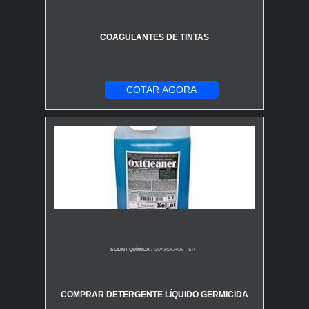
problema é o contrapiso em si, ou quando a cerâmica
antiga está muito irregular.
COAGULANTES DE TINTAS
NIVELADOR DE PISO LÍQUIDO É A MESMA
COISA QUE PORCELANATO LÍQUIDO?
COTAR AGORA
Não! Essa é uma confusão clássica. O
nivelador de
piso líquido (autonivelante)
é uma argamassa
cimentícia usada para
preparar a base
. O
porcelanato
líquido
(que na verdade é uma resina epóxi) é o
acabamento final
, um tipo de piso em si. Ou seja, o
primeiro é a preparação, o segundo é o produto final.
SOLINT QUÍMICA
/ GUARULHOS - SP
COMPRAR DETERGENTE LÍQUIDO GERMICIDA