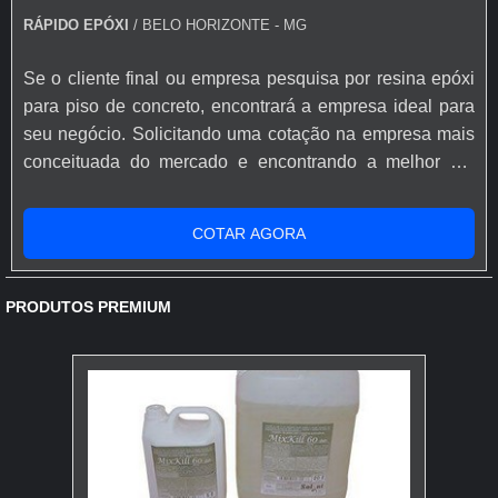
RÁPIDO EPÓXI
/ BELO HORIZONTE - MG
precisa aplicar um
primer
na base. Ele funciona como
um selador, garantindo que o autonivelante ancore com
Se o cliente final ou empresa pesquisa por resina epóxi
força no contrapiso.
para piso de concreto, encontrará a empresa ideal para
Mistura e Aplicação:
Misture o pó com a quantidade de
seu negócio. Solicitando uma cotação na empresa mais
água indicada na embalagem até ficar homogêneo.
conceituada do mercado e encontrando a melhor em
Derrame no chão e espalhe com um rodo dentado para
qualidade e custo benefício.Quando o desejo é por
controlar a espessura.
resina epóxi para piso de concreto, com os profissionais
A Mágica Acontece:
Em minutos, você verá o produto
COTAR AGORA
especializados da Rápido Epóxi o cliente conseguirá
se assentar e criar a superfície espelhada. Depois, é só
proteção com comprometimento com o resultado dos
respeitar o tempo de secagem e... pronto.
clientes.MAIS SOBRE...
PRODUTOS PREMIUM
O RESULTADO FINAL: POR QUE
O ESFORÇO COMPENSA (E
MUITO!)
Pode parecer um passo extra, um custo a mais. Mas
uma dúvida que sempre recebemos na Pisos PVC é
"posso pular essa etapa?". E a resposta sincera é: não