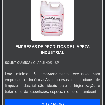
ambientes costumam utilizar pisos nobres e rústicos
(mármore, granito, granilite, ardósia, paviflex, lajotas,
cimento liso ou bruto). Por isso, para proporcionar um
bom rendimento, eles são fornecidos em bombonas de
até 5 litros. Dentre os benefícios propiciados pelos
higienizadores, destacam-se: Ótimo rendimento
(capacidade de distribuição do produto); Preço justo;
Facilmente aplicável; Constituídos por componentes
EMPRESAS DE PRODUTOS DE LIMPEZA
qualificados. PROCURANDO FÁBRICA DE PRODUTO
INDUSTRIAL
PARA TRATAMENTO DE PISOS Os produtos são
emulsionados em água e foram desenvolvidos para a
SOLINT QUÍMICA
/ GUARULHOS - SP
proteção e o embelezamento de pisos frios e laváveis em
geral. Cabe salientar que o produto forma um filme
Lote mínimo: 5 litrosAtendimento exclusivo para
transparente, brilhante e resistente a riscos. Inclusive, ele
empresas e indústriasAs empresas de produtos de
é antiderrapante e tem a ação impermeabilizante. Fale
limpeza industrial são ideais para a higienização e
com quem entende do assunto, a Solint Química. Não
tratamento de superfícies, especialmente em ambientes
perca tempo e surpreenda-se com tamanho
profissionais. Cabe salientar que eles abrangem todos
profissionalismo. Contate já! !
os setores industriais voltados à metalúrgica, siderúrgica,
COTAR AGORA