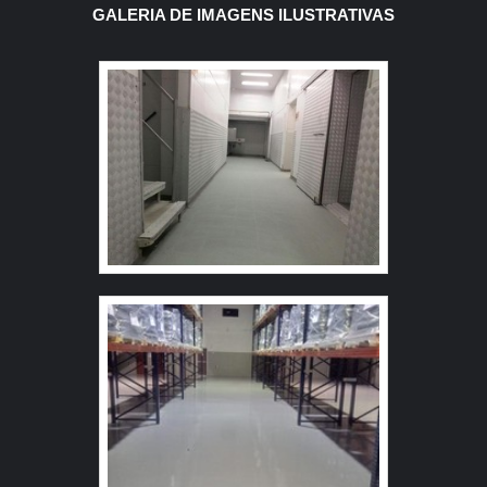
produtos.
revestidos em elementos metálicos, tais como: Cobre;
GALERIA DE IMAGENS ILUSTRATIVAS
Ouro velho ou clássico; Níquel. MAIS SOBRE OS
TRATAMENTOSEm tratar desse procedimento, é
importante ressaltar que existem diferentes aplicações,
como é o caso do tratamento superficial, que pode ser
aplicado em um item, no qual cabe ao cliente observar o
que deseja ser mudado para que as alterações sejam
modificadas. Esse tratamento é importante para
proporcionar proteção contra a corrosão e intempéries
que prejudicam o bom deslocamento do metal, além de
propiciar um excelente revestimento. Para compreender
qual a melhor alternativa a ser realizada ao metal, é
fundamental entrar em contato com uma empresa que
possui experiência no assunto. Por meio desse contato,
será feita uma análise no metal e, assim, a melhor
aplicação será realizada por profissionais
especializados. SAIBA ONDE REALIZAR OS
TRATAMENTOS SUPERFICIAIS EM METAISContar