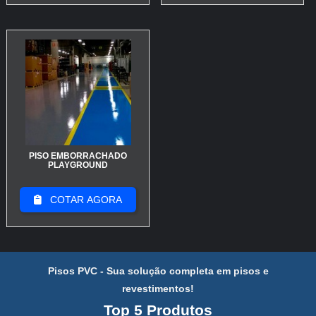
por metro e frete grátis para quantidade mínima
indicada na loja nossa.
Medir área + 7–10% para desperdício
Pedir 2 amostras nossa e testar aderência real
Verificar coeficiente de atrito e classe PEI antes de
adicionar ao carrinho
Escolha pelo coeficiente de atrito e pela espessura
adequados ao tráfego; isso reduz troca e aumenta
PISO EMBORRACHADO
segurança imediata.
PLAYGROUND
Leve amostras, confirme métricas técnicas e só depois
COTAR AGORA
finalize: adicionar ao carrinho com quantidade exata
evita retrabalho e otimiza custo por metro.
CONCLUSÃO
Pisos PVC - Sua solução completa em pisos e
revestimentos!
Ao escolher piso antiderrapante, você reduz riscos,
Top 5 Produtos