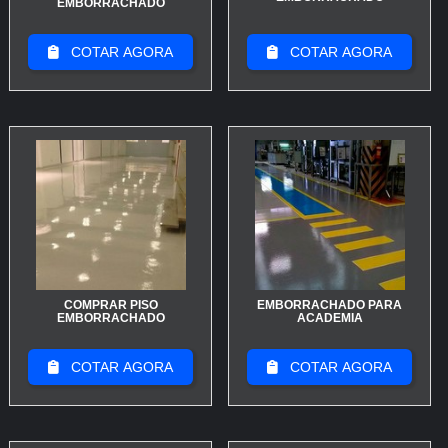
EMBORRACHADO
longevidade: produtos neutros e jatos direcionados
mantêm microtextura sem desgastar grãos
COTAR AGORA
COTAR AGORA
antideslizantes. Em áreas com tráfego pesado, planeje
inspeções trimestrais e reparos localizados para evitar
pontos de escorregamento. Ao especificar piso, solicite
relatórios de teste do fornecedor e verifique
certificações; isso entrega previsibilidade de
desempenho e salvaguarda privacidade de ocupantes
sensoriais. adicionar carrinho adicionar
Coeficiente de atrito adequado ao ambiente
Camadas acústicas que preservam privacidade
Plano de manutenção com inspeções regulares
COMPRAR PISO
EMBORRACHADO PARA
Prefira pisos com certificação e relatórios de teste para
EMBORRACHADO
ACADEMIA
garantir segurança e proteção de dados sensoriais.
COTAR AGORA
COTAR AGORA
Implemente escolha técnica + manutenção
programada: assim você maximiza segurança,
desempenho antideslizante e preserva privacidade