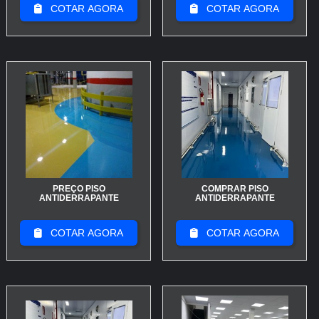
COTAR AGORA
COTAR AGORA
tolerem limpeza por pressão. Assim, você reduz
quedas e evita reposições prematuras.
Para a garagem selecione pisos com resistência à
abrasão e capacidade de escoamento de fluidos:
pavers antiderrapantes, epóxi com agregado específico
ou concreto usinado texturizado. Na garagem há carga
de veículos e manchas de óleo; um piso antiderrapante
com porosidade baixa e limpeza fácil mantém
aderência mesmo com contaminantes. Instale juntas
adequadas para evitar fissuras e prefira revestimentos
PREÇO PISO
COMPRAR PISO
ANTIDERRAPANTE
ANTIDERRAPANTE
que permitam retoques locais.
No banheiro priorize pisos com microtextura e rampa
COTAR AGORA
COTAR AGORA
de atrito confortável para pés descalços: porcelanato
técnico antiderrapante, cerâmica LRV adequada e
tábuas vinílicas com camada superior texturizada
funcionam bem. Como banheiro fica exposto à água
constante, combine piso antiderrapante com ralo bem