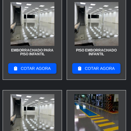
operacional do local.
COMO ESCOLHER E COMPRAR:
NOSSA RECOMENDAÇÃO PARA
ADICIONAR AO CARRINHO
Antes de finalizar, verifique função, textura e
EMBORRACHADO PARA
PISO EMBORRACHADO
durabilidade do piso antiderrapante: critérios práticos
PISO INFANTIL
INFANTIL
que garantem segurança e custo-benefício. Siga
passos rápidos para avaliar amostras, calcular área e
COTAR AGORA
COTAR AGORA
preparar para adicionar ao carrinho.
CHECKLIST DIRETO PARA DECIDIR NA HORA
Comece pela aplicação: áreas molhadas exigem
classe de resistência maior (R11-R13 ou PEI alto);
ambientes internos pedem acabamento mais liso, e
garagens, placas com microtextura. Meça a área útil e
acrescente 7–10% para recortes. Ao pedir amostras