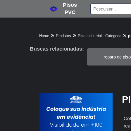
Pisos
PVC
Home
Produtos
Piso industrial - Categoria
p
Buscas relacionadas:
reparo de piso 
P
Cot
rea