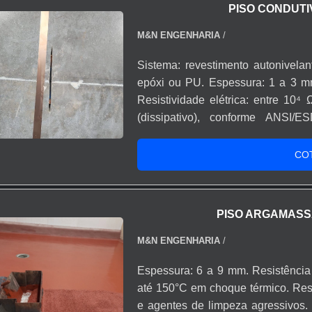
PISO CONDUTI
Superfície lisa, contínua e sem po
sanitárias, Ótima resistência 
M&N ENGENHARIA
/
personalizável (variedade de 
Sistema: revestimento autonivelan
durabilidade da base de concreto, 
epóxi ou PU. Espessura: 1 a 3 m
ou recuperação de pisos danificados. Ideal para Indústrias farmac
Resistividade elétrica: entre 10
laboratórios (ambientes controlad
(dissipativo), conforme ANSI/
(áreas de produção e envase), Hosp
mecânica: tráfego de pessoas, car
UTIs), Centros logísticos e depósi
liso e monolítico, disponível em 
CO
que desejam estética moderna.
dissipar cargas eletrostáticas 
superfícies, evitando riscos de f
acidentes em áreas sensíveis. Diss
PISO ARGAMASS
Segurança operacional em ambien
eletrônicos sensíveis contr
M&N ENGENHARIA
/
internacionais (ANSI, IEC, ATEX). S
Espessura: 6 a 9 mm. Resistência
Redução do risco de explosões em 
até 150°C em choque térmico. Resi
eletrônicas e de componentes sens
e agentes de limpeza agressivos.
químicos/farmacêuticos, Hospitais 