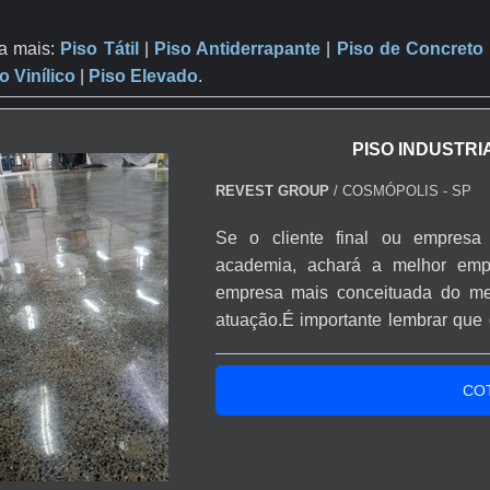
a mais:
Piso Tátil
|
Piso Antiderrapante
​ |
Piso de Concreto
o Vinílico
|
Piso Elevado
.
PISO INDUSTR
REVEST GROUP
/ COSMÓPOLIS - SP
Se o cliente final ou empresa
academia, achará a melhor emp
empresa mais conceituada do me
atuação.É importante lembrar que
empresas especializadas no segmen
a qualidade e durabilidade dos 
CO
substituições frequen...