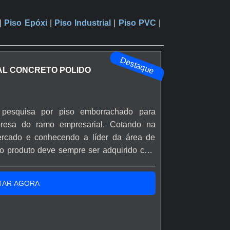
|
Piso Epóxi
|
Piso Industrial
|
Piso PVC
|
Destaque
IAL CONCRETO POLIDO
 pesquisa por piso emborrachado para
resa do ramo empresarial. Cotando na
rcado e conhecendo a líder da área de
 o produto deve sempre ser adquirido com
to. Esse tipo de cuidado ajuda a garantir
materiais, além de evitar prejuízos com
TAR AGORA