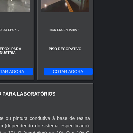
O DO EPOXI
/
M&N ENGENHARIA
/
 EPÓXI PARA
PISO DECORATIVO
NDÚSTRIA
TAR AGORA
COTAR AGORA
O PARA LABORATÓRIOS
te ou pintura condutiva à base de resina
m (dependendo do sistema especificado).