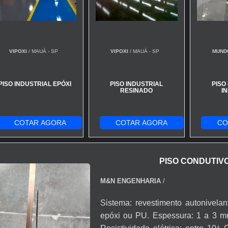
VIPOXI
/ MAUÁ - SP
VIPOXI
/ MAUÁ - SP
MUND
PISO INDUSTRIAL EPÓXI
PISO INDUSTRIAL
PISO
RESINADO
I
COTAR AGORA
COTAR AGORA
CO
PISO CONDUTIV
M&N ENGENHARIA
/
Sistema: revestimento autonivelan
epóxi ou PU. Espessura: 1 a 3 m