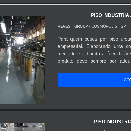
PISO INDUSTRIA
REVEST GROUP
/ COSMÓPOLIS - SP
Para quem busca por piso uret
empresarial. Elaborando uma c
mercado e achando a líder da áre
produto deve sempre ser adqui
segmento. Esse tipo de cuidado aj
dos materiais, além de evitar pr
CO
produtos que não cumpre...
PISO INDUSTR