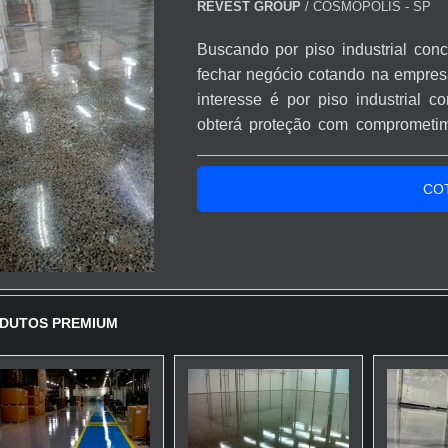
REVEST GROUP
/ COSMÓPOLIS - SP
Buscando por piso industrial conc
fechar negócio cotando na empres
interesse é por piso industrial 
obterá proteção com comprometim
POUCO MAIS SOBRE O PISO IN
maneiras eficientes de demonstrar
CO
atuação. A Reves...
DUTOS PREMIUM