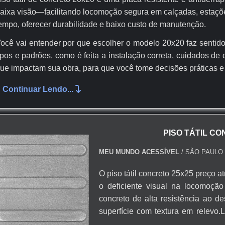
aixa visão—facilitando locomoção segura em calçadas, estaçõ
empo, oferecer durabilidade e baixo custo de manutenção.
ocê vai entender por que escolher o modelo 20x20 faz sentido 
ipos e padrões, como é feita a instalação correta, cuidados d
ue impactam sua obra, para que você tome decisões práticas e
Continuar Lendo...
CARACTERÍSTICAS E ESPECIFICAÇÕE
CONCRETO 20X20
PISO TÁTIL C
 piso tatil concreto 20x20 oferece sinalização tátil robusta
eferência clara de dimensões, resistência e compatibilidade co
MEU MUNDO ACESSÍVEL
/ SÃO PAULO 
scolha técnica e logística imediata.
O piso tátil concreto 25x25 preço a
OCO PRÁTICO EM DESEMPENHO E INSTALAÇÃO
o deficiente visual na locomoçã
concreto de alta resistência ao d
 piso tatil concreto 20x20 é fabricado em concreto vibrado c
superfície com textura em relevo.L
laca mede 20x20 cm, espessura comum entre 3,5 e 4,5 c
Sinalização em bancos; Embarque 