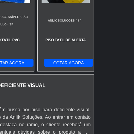
ajetória do fluxo de pedestres até pontos-
tatil direcional em corredores longos e
estações ou shopping, a continuidade das
 ACESSÍVEL
/ SÃO
ANLIK SOLUCOES
/ SP
ridade do 20x20 facilita reposicionamento
ULO - SP
O TÁTIL PVC
PISO TÁTIL DE ALERTA
urais do concreto com perfis direcionais
ega-se concreto direcional onde é preciso
 calçadas centrais, praças e acessos a
TAR AGORA
COTAR AGORA
tual de vermelho intensifica distinção em
xa luminosidade.
plataformas — evita quedas e aumenta detecção
DEFICIENTE VISUAL
adores e pontos de referência — reduz decisões
 busca por piso para deficiente visual,
 externo resistente — indicado em calçadas,
 da Anlik Soluções. Ao entrar em contato
destaca no ramo, o cliente receberá um
 extensão de percurso; combine cores como
entuais dúvidas sobre o produto a ser