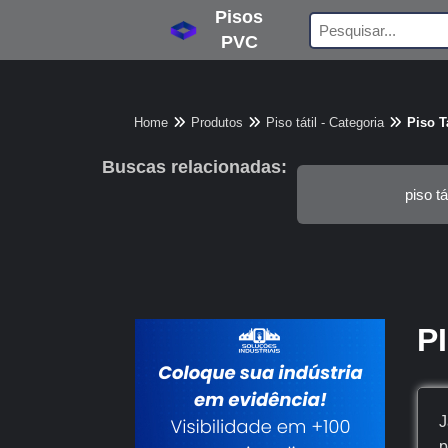
Pisos
PVC
Home
Produtos
Piso tátil - Categoria
Piso T
Buscas relacionadas:
piso tát
P
J
p