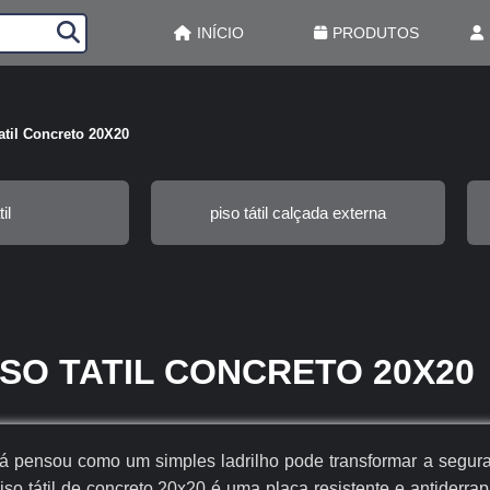
INÍCIO
PRODUTOS
atil Concreto 20X20
il
piso tátil calçada externa
ISO TATIL CONCRETO 20X20
á pensou como um simples ladrilho pode transformar a segur
iso tátil de concreto 20x20 é uma placa resistente e antiderra