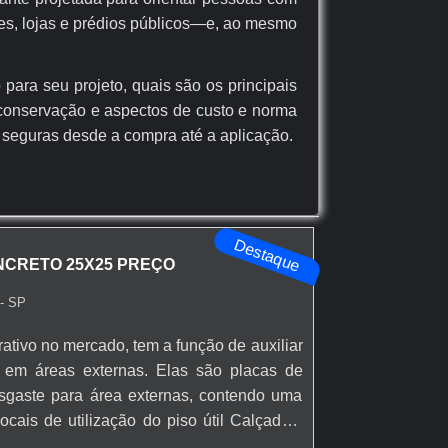
es, lojas e prédios públicos—e, ao mesmo
para seu projeto, quais são os principais
e conservação e aspectos de custo e norma
 seguras desde a compra até a aplicação.
S DO PISO TATIL
Destaque
ONCRETO 25X25 PREÇO
 e modular para acessibilidade. Você terá
m projetos urbanos e internos, facilitando
- SP
trativo no mercado, tem a função de auxiliar
o em áreas externas. Elas são placas de
esgaste para área externas, contendo uma
om aditivos para maior durabilidade. Cada
ocais de utilização do piso útil Calçadas;
m e tolerância dimensional de ±2 mm,
e desembarque de ônibus; Sinalização de