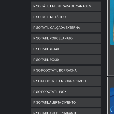
PISO TÁTIL EM ENTRADA DE GARAGEM
PISO TÁTIL METÁLICO
P
PISO TÁTIL CALÇADA EXTERNA
e
r
PISO TATIL PORCELANATO
S
PISO TATIL 40X40
P
PISO TATIL 30X30
c
f
PISO PODOTÁTIL BORRACHA
M
PISO PODOTÁTIL EMBORRACHADO
f
A
PISO PODOTÁTIL INOX
a
PISO TATIL ALERTA CIMENTO
A
d
PISO TATIL ANTIDERRAPANTE