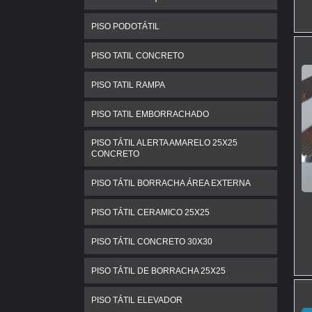
C
PISO PODOTÁTIL
c
d
PISO TATIL CONCRETO
l
PISO TATIL RAMPA
A
o
PISO TATIL EMBORRACHADO
f
PISO TÁTIL ALERTA AMARELO 25X25
d
CONCRETO
PISO TÁTIL BORRACHA ÁREA EXTERNA
PISO TÁTIL CERAMICO 25X25
P
e
PISO TÁTIL CONCRETO 30X30
O
PISO TÁTIL DE BORRACHA 25X25
d
PISO TÁTIL ELEVADOR