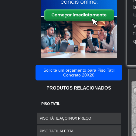
b
t
V
t
q
Solicite um orçamento para Piso Tatil
Concreto 20X20
O
r
PRODUTOS RELACIONADOS
e
PISO TATIL
F
PISO TÁTIL AÇO INOX PREÇO
O
p
PISO TÁTIL ALERTA