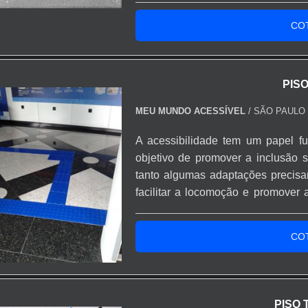
arantindo assentamento retilíneo. O material apresenta re
telefones públicos; Entre outros.É i
bsorção de água controlada e acabamento antiderrapante, ade
CO
e grande circulação.
os detalhes de acabamento há duas opções principais: supe
irecional) e superfície com ranhuras (indicativo de alert
PISO
igmentação inorgânica, o que mantém contraste visual estáv
MEU MUNDO ACESSÍVEL
/ SÃO PAULO 
rojetos acessíveis, a manutenção é simples: limpeza mecânic
imentícia recomendada pelo fabricante.
A acessibilidade tem um papel 
ara implantação prática, os pisos exigem base estabilizada 
objetivo de promover a inclusão so
u contrapiso de concreto nivelado quando o projeto pede mai
tanto algumas adaptações precis
desivo cimentício ou com junta maleável para áreas exter
facilitar a locomoção e promover 
uidado, respeite o espaçamento de junta de 3–5 mm e realize
dos locais estarem sinalizados 
arga escala.
ambientes públicos e particulare
CO
percep...
Dimensões: 20x20 cm; espessuras 3,5–4,5 cm; tolerância ±2 m
Propriedades mecânicas: resistência ≥30 MPa; acabamento anti
Tipos de superfície: pinos (direcional) e ranhuras (alerta), cores
Instalação: base granular compactada ou contrapiso de concreto;
PISO 