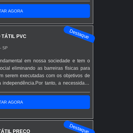
sistência à compressão acima de 30 MPa,
mportante que a cor do piso tá...
quado para calçadas, plataformas e áreas
TAR AGORA
rfície com pinos salientes (indicativo
Destaque
a). Você encontra variações de cor por
 TÁTIL PVC
el ao longo do tempo. Como produto para
- SP
a e eventual rejuntamento com argamassa
fundamental em nossa sociedade e tem o
com camada de areia e brita compactadas,
cial eliminando as barreiras físicas para
or carga. A fixação pode ser direta com
am serem executadas com os objetivos de
nas. Em obras, descarregue paletes com
a independência.Por tanto, a necessidade
 teste de piso piloto antes da compra em
com piso Tátil PVC para a adaptação dos
s, possibilitando a condição de alcance,
TAR AGORA
m.
derrapante.
 pigmentadas.
Destaque
 junta 3–5 mm; adesivo cimentício.
TÁTIL PREÇO