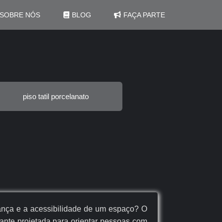
SOBRE NÓS
BLOG
FAÇA PARTE
piso tatil porcelanato
ança e a acessibilidade de um espaço? O
pante projetada para orientar pessoas com