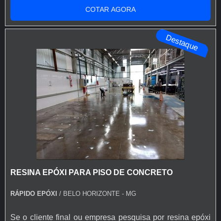
CONCRETOQuem está à procura de tinta pu para piso
COTAR AGORA
de concreto em uma corporação inovadora, chega até a
Rápido Epóxi. A empresa tem em seu escopo resina
Destaque
epóxi autonivelante transparente e tinta para asf...
RESINA EPÓXI PARA PISO DE CONCRETO
RÁPIDO EPÓXI
/ BELO HORIZONTE - MG
Se o cliente final ou empresa pesquisa por resina epóxi