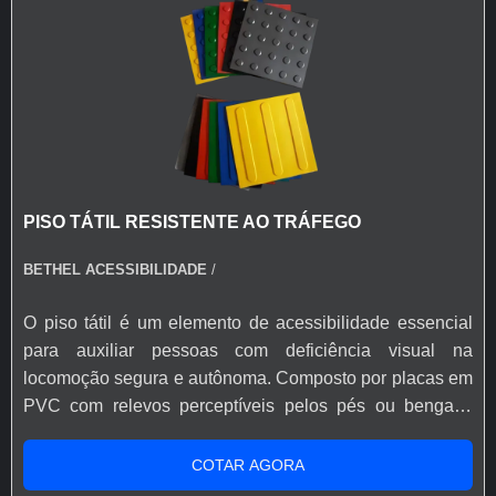
PISO TÁTIL RESISTENTE AO TRÁFEGO
BETHEL ACESSIBILIDADE
/
O piso tátil é um elemento de acessibilidade essencial
para auxiliar pessoas com deficiência visual na
locomoção segura e autônoma. Composto por placas em
PVC com relevos perceptíveis pelos pés ou bengala,
orienta e alerta o usuário em ambientes internos. Suas
dimensões são 250 mm x 250 mm, com espessura entre
COTAR AGORA
3 e 5 mm. A instalação é feita com cola de contato, sendo