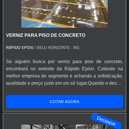
VERNIZ PARA PISO DE CONCRETO
RÁPIDO EPÓXI
/ BELO HORIZONTE - MG
Se alguém busca por verniz para piso de concreto,
encontrará no website da Rápido Epóxi. Cotando na
melhor empresa do segmento e achando a sofisticação,
qualidade e preço justo em um só lugar.Quando o desejo
é por verniz para piso de concreto, com a Rápido Epóxi o
cliente poderá encontrar excelente custo-benefício com
COTAR AGORA
soluções eficazes para acessórios e ferramentas para
aplicação de base epóxi.MAIS INFORMAÇÕES SOBRE
Destaque
VERNIZ PARA PISO DE ...