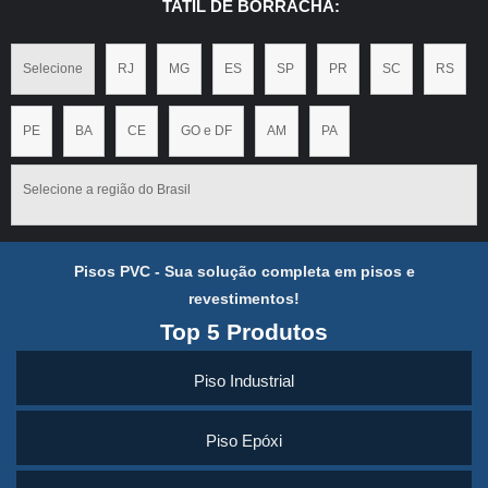
TATIL DE BORRACHA:
Selecione
RJ
MG
ES
SP
PR
SC
RS
PE
BA
CE
GO e DF
AM
PA
Selecione a região do Brasil
Pisos PVC - Sua solução completa em pisos e
revestimentos!
Top 5 Produtos
Piso Industrial
Piso Epóxi