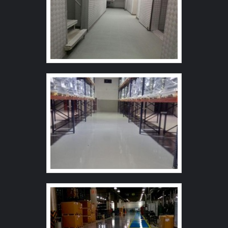
diferentes.Diferentes tamanhos do piso 20x20cm;
comprometida com seus serviços e que preza pela
25x25cm; 30x30cm; 40x40cm.A empresa oferece
segurança, qualificações possíveis pelo fato de possuir
diferentes modelos do produto. O alerta conta com
escritório de alta qualidade onde são realizadas as
relevos que tem o objetivo de sinalizar paradas,
atividades e equipamentos de última geração. Todos
mudança de direção, indicação de obstáculos.
esses fatores, agregados a uma equipe multidisciplinar
Geralmente estão instalados nos patamares de escadas
de consultores associados e profissionais com vasta
e rampas, saída de elevadores e objetos
experiência na área de atuação, garantem a melhor
suspensos.Produtos com qualidade garantidaO Meu
experiência para os clientes.
Mundo Acessível é uma empresa experiente que
conquistou ao longo dos anos credibilidade e destaque
no mercado. Sabe da importância de oferecer produtos
resistentes e eficientes, principalmente àqueles que
contribuem para evitar riscos de segurança, como é o
caso do piso Tátil PVC.