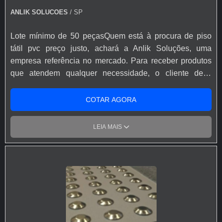
geralmente instalado em grandes áreas para facilitar o
ANLIK SOLUCOES
/ SP
uso da bengala.Referência como empresa de piso tátilA
Meu Mundo Acessível envia produtos de acessibilidade
Lote mínimo de 50 peçasQuem está à procura de piso
para todo Brasil. Atende Construtoras, Lojas de materiais
tátil pvc preço justo, achará a Anlik Soluções, uma
de construção, Arquitetos, Engenheiros, órgãos públicos,
empresa referência no mercado. Para receber produtos
Bancos, Shoppings, Escolas, Academias.
que atendem qualquer necessidade, o cliente deve
escolher uma organização que se destaque por um bom
suporte pré-venda e tenha ampla experiência no
COTAR AGORA
ramo.PISO TÁTIL PVC PREÇO JUSTO E
ACESSÍVELQuem quer encontrar piso tátil pvc preço
LEIA MAIS
acessível em uma empresa que preza pela segurança,
descobre a Anlik Soluções. Companhia especializada
em barras de apoio para deficientes e mapa tátil de
acessibilidade que oferece o que há de melhor no
mercado para cada cliente.Ainda com uma visão
analítica sobre piso tátil pvc preço justo, na essência da
empresa, a mesma deve prezar pelos produtos e
serviços com ótima qualidade e precisão, detalhes que