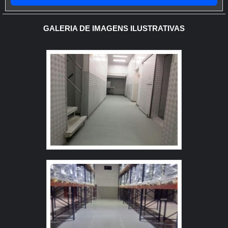
industriais. Resistência térmica: suporta temperaturas de
até 80 °C. Acabamento: fosco ou acetinado, podendo ter
GALERIA DE IMAGENS ILUSTRATIVAS
variação de cores. O piso de poliuretano serve para
proteger e revestir superfícies de concreto em ambientes
industriais, comerciais e institucionais, oferecendo
excelente resistência mecânica, química e conforto
visual. É especialmente indicado para locais que
necessitam de flexibilidade e resistência a variações de
temperatura. Excelente estética, acabamento moderno e
uniforme. Boa resistência mecânica e química. Maior
flexibilidade que o epóxi (absorve melhor microfissuras
do substrato). Fácil limpeza e manutenção, superfície
contínua e sem juntas. Possibilidade de uso em áreas
que necessitam de conforto visual e acústico. Indústrias
farmacêuticas e químicas. Hospitais, clínicas e
laboratórios (ambientes controlados), Escritórios e
ambientes corporativos que buscam estética moderna,
Escolas, universidades e academias, Indústrias