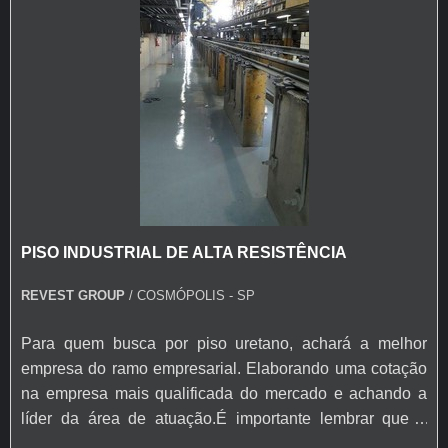
Os pisos Korodur são conhecidos por sua durabilidade
excepcional. Eles são projetados para suportar cargas
pesadas, incluindo o tráfego de empilhadeiras,
máquinas industriais e veículos pesados.
RESISTÊNCIA A PRODUTOS QUÍMICOS
Esses pisos são formulados para resistir a produtos
químicos corrosivos, ácidos e solventes, tornando-os
ideais para indústrias químicas, de processamento e
manufatura.
PISO INDUSTRIAL DE ALTA RESISTÊNCIA
REVEST GROUP
/ COSMÓPOLIS - SP
SUPERFÍCIE LISA E ANTIDERRAPANTE
Os pisos Korodur geralmente têm superfícies lisas, o
Para quem busca por piso uretano, achará a melhor
que facilita a limpeza, mas também podem ser
empresa do ramo empresarial. Elaborando uma cotação
projetados com propriedades antiderrapantes para
na empresa mais qualificada do mercado e achando a
garantir a segurança dos trabalhadores.
líder da área de atuação.É importante lembrar que o
produto deve sempre ser adquirido com empresas