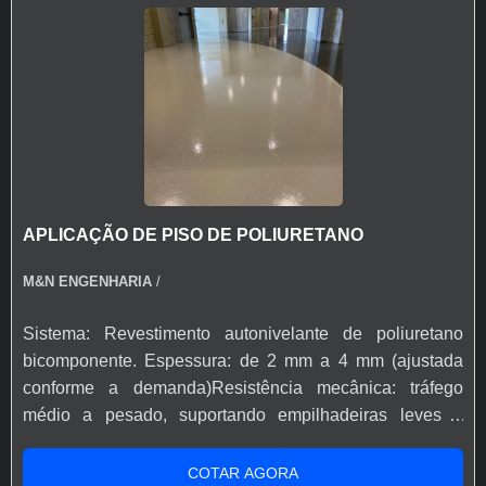
acumula sujeira e impede infiltração de líquidos. Serve
para proteger e revestir o piso de cozinhas industriais,
garantindo resistência mecânica, química e térmica, além
de atender normas sanitárias (ANVISA, MAPA),
oferecendo segurança, facilidade de limpeza e
durabilidade em áreas de preparo de alimentos. Cumpre
normas sanitárias e facilita aprovação em auditorias.
Resistência contra impactos, variações de temperatura e
APLICAÇÃO DE PISO DE POLIURETANO
produtos de limpeza. Superfície contínua, sem juntas →
evita acúmulo de sujeira e proliferação de bactérias.
M&N ENGENHARIA
/
Pode ser antiderrapante, aumentando a segurança dos
colaboradores. Excelente custo-benefício em relação a
Sistema: Revestimento autonivelante de poliuretano
cerâmicas e pisos convencionais, com menor
bicomponente. Espessura: de 2 mm a 4 mm (ajustada
manutenção.
conforme a demanda)Resistência mecânica: tráfego
médio a pesado, suportando empilhadeiras leves e
carrinhos. Resistência química: boa resistência a
solventes, óleos, produtos de limpeza e químicos
COTAR AGORA