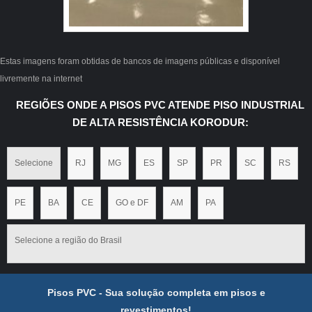
Estas imagens foram obtidas de bancos de imagens públicas e disponível
livremente na internet
REGIÕES ONDE A PISOS PVC ATENDE PISO INDUSTRIAL
DE ALTA RESISTÊNCIA KORODUR:
Selecione
RJ
MG
ES
SP
PR
SC
RS
PE
BA
CE
GO e DF
AM
PA
Selecione a região do Brasil
Pisos PVC - Sua solução completa em pisos e
revestimentos!