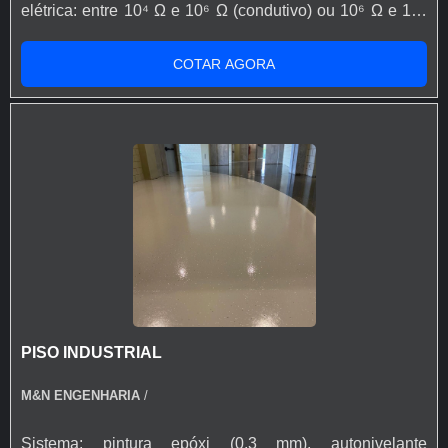
elétrica: entre 10⁴ Ω e 10⁶ Ω (condutivo) ou 10⁶ Ω e 10⁹
Ω (dissipativo), conforme ANSI/ESD S20.20 e IEC
61340. Resistência mecânica: tráfego de pessoas,
COTAR AGORA
carrinhos e empilhadeiras leves. Acabamento: liso e
monolítico, disponível em cores padrão. O piso condutivo
serve para dissipar cargas eletrostáticas acumuladas em
pessoas, equipamentos ou superfícies, evitando riscos
de faíscas, danos a componentes eletrônicos e acidentes
em áreas sensíveis. Dissipação controlada da
eletricidade estática. Segurança operacional em
ambientes críticos. Proteção de equipamentos
eletrônicos sensíveis contra descargas. Cumprimento de
normas internacionais (ANSI, IEC, ATEX). Superfície
higiênica, lisa e fácil de limpar. Redução do risco de
PISO INDUSTRIAL
explosões em áreas inflamáveis. Ideal para Indústrias
eletrônicas e de componentes sensíveis, Centros de
M&N ENGENHARIA
/
pesquisa e laboratórios químicos/farmacêuticos,
Hospitais e salas de cirurgia, Áreas de produção com
Sistema: pintura epóxi (0,3 mm), autonivelante