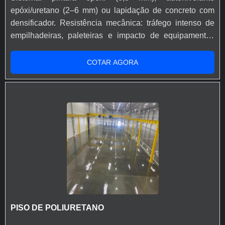
risco de explosão (ATEX), Empresas de tecnologia e
epóxi/uretano (2–6 mm) ou lapidação de concreto com
data centers.
densificador. Resistência mecânica: tráfego intenso de
empilhadeiras, paleteiras e impacto de equipamentos
pesados. Resistência química: óleos, solventes, ácidos,
graxas e produtos de limpeza agressivos. Resistência
COTAR AGORA
térmica: até 60 °C no epóxi | até 120 °C contínuo no
uretano | até 150 °C em choque térmico (uretano
cimentício). Acabamento: liso, antiderrapante, brilhante
ou acetinado, conforme necessidade. Higienização:
superfície contínua ou lapidada, de fácil limpeza e baixa
geração de poeira. O piso industrial serve para proteger
e revestir áreas produtivas, logísticas e de
armazenagem, garantindo alta resistência mecânica,
química e térmica, além de facilitar a limpeza, reduzir
custos de manutenção e atender normas de segurança e
qualidade. Alta durabilidade em ambientes de alta
PISO DE POLIURETANO
exigência. Redução de custos com manutenção
corretiva. Atende normas de segurança, qualidade e