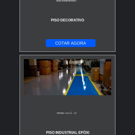
M&N ENGENHARIA
/
Concreto
|
Piso Epóxi
|
Piso Industrial
|
Piso PVC
|
Piso Vinílico
|
Piso Elevado
.
PISO DECORATIVO
COTAR AGORA
VIPOXI
/ MAUÁ - SP
PISO INDUSTRIAL EPÓXI