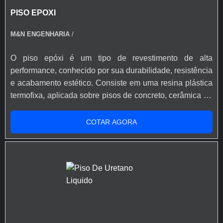
flexibilidade que o epóxi (absorve melhor microfissuras
PISO EPOXI
do substrato). Fácil limpeza e manutenção, superfície
contínua e sem juntas. Possibilidade de uso em áreas
M&N ENGENHARIA
/
que necessitam de conforto visual e acústico. Indústrias
farmacêuticas e químicas. Hospitais, clínicas e
O piso epóxi é um tipo de revestimento de alta
laboratórios (ambientes controlados), Escritórios e
performance, conhecido por sua durabilidade, resistência
ambientes corporativos que buscam estética moderna,
e acabamento estético. Consiste em uma resina plástica
Escolas, universidades e academias, Indústrias
termofixa, aplicada sobre pisos de concreto, cerâmica ou
alimentícias (dependendo do sistema especificado).
outros substratos, que cura e endurece, formando uma
superfície contínua, lisa e sem juntas. Por sua robustez e
COTAR AGORA
versatilidade, o epóxi é uma solução popular para uma
ampla variedade de ambientes, desde quadras
esportivas, indústrias e hospitais até garagens
residenciais e lojas.