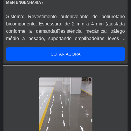
M&N ENGENHARIA
/
sanitárias (ANVISA, MAPA, ISO). Facilidade de
higienização e limpeza. Possibilidade de diferentes
Sistema: Revestimento autonivelante de poliuretano
sistemas conforme necessidade (custo-benefício,
bicomponente. Espessura: de 2 mm a 4 mm (ajustada
estética ou máxima performance).
conforme a demanda)Resistência mecânica: tráfego
médio a pesado, suportando empilhadeiras leves e
carrinhos. Resistência química: boa resistência a
solventes, óleos, produtos de limpeza e químicos
COTAR AGORA
industriais. Resistência térmica: suporta temperaturas de
até 80 °C. Acabamento: fosco ou acetinado, podendo ter
variação de cores. O piso de poliuretano serve para
proteger e revestir superfícies de concreto em ambientes
industriais, comerciais e institucionais, oferecendo
excelente resistência mecânica, química e conforto
visual. É especialmente indicado para locais que
necessitam de flexibilidade e resistência a variações de
temperatura. Excelente estética, acabamento moderno e
uniforme. Boa resistência mecânica e química. Maior