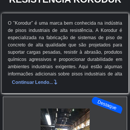
O "Korodur" é uma marca bem conhecida na indústria
de pisos industriais de alta resistência. A Korodur é
especializada na fabricação de sistemas de piso de
concreto de alta qualidade que são projetados para
suportar cargas pesadas, resistir à abrasão, produtos
químicos agressivos e proporcionar durabilidade em
ambientes industriais exigentes. Aqui estão algumas
informações adicionais sobre pisos industriais de alta
resistência da Korodur.
Continuar Lendo...
CARACTERÍSTICAS DOS PISOS
Destaque
INDUSTRIAIS DE ALTA
RESISTÊNCIA KORODUR
DURABILIDADE EXTREMA