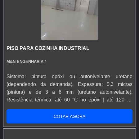
PISO PARA COZINHA INDUSTRIAL
M&N ENGENHARIA
/
Sistema: pintura epóxi ou autonivelante uretano
(dependendo da demanda). Espessura: 0,3 micras
(pintura) e de 3 a 6 mm (uretano autonivelante).
Resistência térmica: até 60 °C no epóxi | até 120 °C
contínuo no uretano (com choque térmico até 150 °C).
Resistência química: óleos, gorduras, detergentes,
COTAR AGORA
desinfetantes e agentes de limpeza agressivos.
Acabamento: antiderrapante, fosco ou brilhante, sem
juntas aparentes. Higienização: fácil lavagem, não