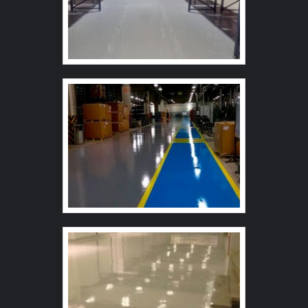
geração. GARANTIA DE QUALIDADE COMPROVADA
Na Master Tapetes existem as melhores variedades no
segmento quando o assunto for piso de borracha preço .
Prezando pelo que há de mais moderno, traz inovações
e variedades em tapete vinil personalizado e piso
laminado de PVC. Tem rótulo de comprometida com os
serviços e altamente qualificada, características
possíveis pelo fato de a empresa ter escritório de alta
qualidade onde são realizadas as atividades e moderna
tecnologia na fabricação dos produtos. Esses fatores,
unidos a um time de equipe multidisciplinar de
consultores associados e funcionários eficientes, fecham
todo o ciclo de entrega com excelência para toda a
carteira de clientes.