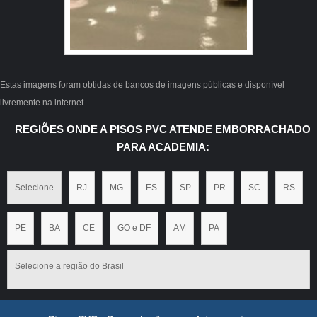
Estas imagens foram obtidas de bancos de imagens públicas e disponível
livremente na internet
REGIÕES ONDE A PISOS PVC ATENDE EMBORRACHADO
PARA ACADEMIA:
Selecione
RJ
MG
ES
SP
PR
SC
RS
PE
BA
CE
GO e DF
AM
PA
Selecione a região do Brasil