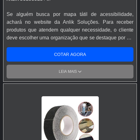
Se alguém busca por mapa tátil de acessibilidade,
achará no website da Anlik Soluções. Para receber
produtos que atendem qualquer necessidade, o cliente
deve escolher uma organização que se destaque por um
bom suporte pré-venda e tenha ampla experiência no
ramo. Quando o assunto é mapa tátil de acessibilidade,
COTAR AGORA
na Anlik Soluções o cliente encontrará precisão e
suporte personalizado via WhatsApp.MAIS DETALHES
LEIA MAIS
INTERESSANTES SOBRE MAPA TÁTIL DE
ACESSIBILIDADEA Anlik Soluções objetiva seus
recursos em produzir uma estrutura aos clientes com
escritório de alta qualidade onde são realizadas as
atividades e sede em localização privilegiada, tudo isso
para garantir que se tenha mapa tátil de acessibilidade
com proteção.Há muitas maneiras eficientes de uma
companhia demonstrar competência, excelência e
destaque em sua área de atuação. A Anlik Soluções se