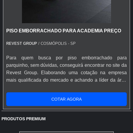
PISO EMBORRACHADO PARA ACADEMIA PREÇO
REVEST GROUP
/ COSMÓPOLIS - SP
Para quem busca por piso emborrachado para
parquinho, sem dúvidas, conseguirá encontrar no site da
Revest Group. Elaborando uma cotação na empresa
mais qualificada do mercado e achando a líder da área
de atuação. Quando o quesito é piso emborrachado para
parquinho, com a Revest Group atingirá proteção com
COTAR AGORA
rápido atendimento na venda e pós-venda.MAIS SOBRE
PISO EMBORRACHADO PARA PARQUINHOHá muitas
maneiras eficientes de demonstrar compet...
PRODUTOS PREMIUM