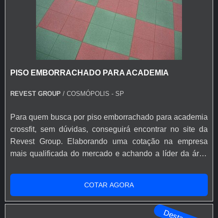
PISO EMBORRACHADO PARA ACADEMIA
REVEST GROUP
/ COSMÓPOLIS - SP
Para quem busca por piso emborrachado para academia
crossfit, sem dúvidas, conseguirá encontrar no site da
Revest Group. Elaborando uma cotação na empresa
mais qualificada do mercado e achando a líder da área
de atuação.Quando o interesse é por piso emborrachado
para academia crossfit, com a Revest Group encontrará
COTAR AGORA
eficiência com atendimento para produtos em pequena
escala.MAIS SOBRE PISO EMBORRACHADO PARA
Destaque
ACADEMIA CROSSFITHá muitas man...