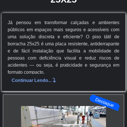
Já pensou em transformar calçadas e ambientes
públicos em espaços mais seguros e acessíveis com
uma solução discreta e eficiente? O piso tátil de
borracha 25x25 é uma placa resistente, antiderrapante
e de fácil instalação que facilita a mobilidade de
pessoas com deficiência visual e reduz riscos de
acidentes — ou seja, é praticidade e segurança em
formato compacto.
Continuar Lendo...
Por ser durável, de baixa manutenção e compatível
com diferentes superfícies, ele é ideal tanto para áreas
externas quanto internas; leia adiante e descubra como
Destaque
escolher o tipo certo, instalar corretamente e manter
seu piso tátil de borracha 25x25 funcionando por
muitos anos.