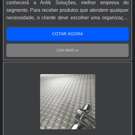
conhecerá a Anlik Soluções, melhor empresa do
segmento. Para receber produtos que atendem qualquer
necessidade, o cliente deve escolher uma organização
que se destaque por um bom suporte pré-venda e tenha
ampla experiência no ramo.Quando o tema é fita
COTAR AGORA
antiderrapante para escada, com a melhor mão de obra
da Anlik Soluções o cliente encontrará proteção e
LEIA MAIS
comprometimento com o resultado final.MAIS
INFORMAÇÕES SOBRE FITA ANTIDERRAPANTE
PARA ESCADAA Anlik Soluções objetiva seus recursos
em produzir uma estrutura aos clientes com escritório de
alta qualidade onde são realizadas as atividades e sede
em localização privilegiada, tudo isso para garantir que
se tenha fita antiderrapante para escada com
proteção.Há muitas maneiras eficientes de uma
companhia demonstrar competência, excelência e
destaque em sua área de atuação. A Anlik Soluções se
mostra referência por ter: Atendimento personalizado;