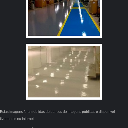
Soluções as melhores opções sempre estão à
disposição quando se procura soluções para piso
emborrachado para playground. Os clientes encontram
itens como faixa de sinalização de degraus e placa em
braille para elevador.Isso se deve ao fato de ser uma
empresa inovadora e comprometida com seus serviços,
qualificações construídas por focar suas ações no
resultado final, tendo escritório de alta qualidade onde
são realizadas as atividades e estrutura suficiente para
atender todas as demandas. Todos esses fatores,
agregados a uma equipe multidisciplinar de consultores
associados e alta qualidade, garantem a melhor
experiência para os clientes.
Estas imagens foram obtidas de bancos de imagens públicas e disponível
livremente na internet