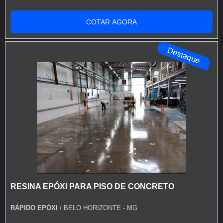
INFORMAÇÕES SOBRE TINTA PU PARA PISO DE
CONCRETOQuem está à procura de tinta pu para piso
COTAR AGORA
de concreto em uma corporação inovadora, chega até a
Rápido Epóxi. A empresa tem em seu escopo resina
Destaque
epóxi autonivelante transparente e tinta para asf...
RESINA EPÓXI PARA PISO DE CONCRETO
RÁPIDO EPÓXI
/ BELO HORIZONTE - MG