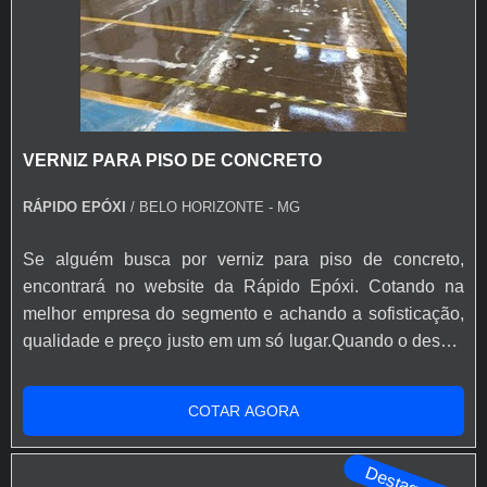
VERNIZ PARA PISO DE CONCRETO
RÁPIDO EPÓXI
/ BELO HORIZONTE - MG
Se alguém busca por verniz para piso de concreto,
encontrará no website da Rápido Epóxi. Cotando na
melhor empresa do segmento e achando a sofisticação,
qualidade e preço justo em um só lugar.Quando o desejo
é por verniz para piso de concreto, com a Rápido Epóxi o
cliente poderá encontrar excelente custo-benefício com
COTAR AGORA
soluções eficazes para acessórios e ferramentas para
aplicação de base epóxi.MAIS INFORMAÇÕES SOBRE
Destaque
VERNIZ PARA PISO DE ...