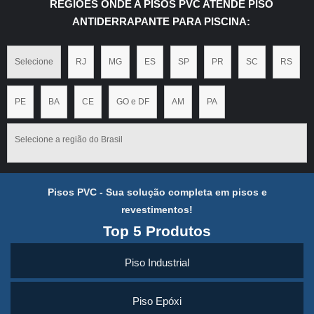
REGIÕES ONDE A PISOS PVC ATENDE PISO
ANTIDERRAPANTE PARA PISCINA:
Selecione
RJ
MG
ES
SP
PR
SC
RS
PE
BA
CE
GO e DF
AM
PA
Selecione a região do Brasil
Pisos PVC - Sua solução completa em pisos e
revestimentos!
Top 5 Produtos
Piso Industrial
Piso Epóxi