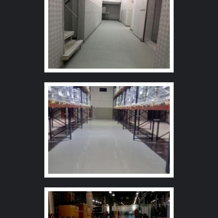
qualidade e assertividade, características simples, mas
necessidade. A Master Tapetes é uma empresa que tem
que mostram o comprometimento da empresa com seus
sido apontada de forma positiva no mercado pela
clientes.É importante lembrar que o produto deve sempre
idoneidade em tudo que faz, fechando todo o ciclo de
ser adquirido com companhias especializadas no
entrega com excelência para cada cliente.
segmento. Esse tipo de cuidado ajuda a garantir a
qualidade e durabilidade dos materiais, além de evitar
prejuízos com substituições frequentes de produtos que
não cumprem com suas funções adequadamente. Assim,
é possível poupar gastos desnecessários.Existem
diversos motivos para a Anlik Soluções ter se tornado
destaque quando pensamos em uma empresa que
entrega confiança e produtos de qualidade. Alguns
desses motivos são: Ótimo preço; Profissionais com
vasta experiência na área de atuação; Atendimento
personalizado; Diversas opções de pagamento
disponíveis; Amplo estoque de produtos;
Comprometimento com o resultado final.GARANTIA E
ASSERTIVIDADE NO SEGMENTOApenas na Anlik