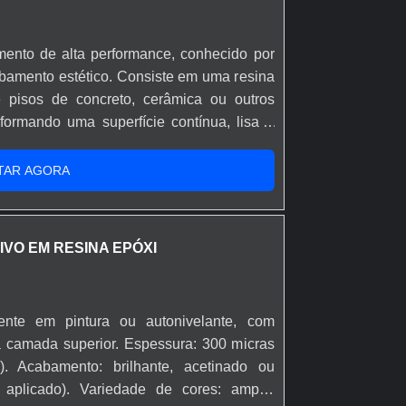
mento de alta performance, conhecido por
abamento estético. Consiste em uma resina
re pisos de concreto, cerâmica ou outros
formando uma superfície contínua, lisa e
satilidade, o epóxi é uma solução popular
mbientes, desde quadras esportivas,
TAR AGORA
residenciais e lojas.
IVO EM RESINA EPÓXI
ente em pintura ou autonivelante, com
a camada superior. Espessura: 300 micras
). Acabamento: brilhante, acetinado ou
e aplicado). Variedade de cores: ampla,