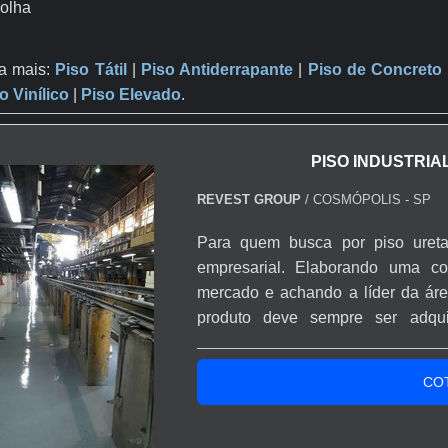
olha
a mais:
Piso Tátil
|
Piso Antiderrapante
​ |
Piso de Concreto
o Vinílico
|
Piso Elevado
.
PISO INDUSTRIA
REVEST GROUP
/ COSMÓPOLIS - SP
Para quem busca por piso uret
empresarial. Elaborando uma c
mercado e achando a líder da áre
produto deve sempre ser adqui
segmento. Esse tipo de cuidado aj
dos materiais, além de evitar pr
CO
produtos que não cumpre...