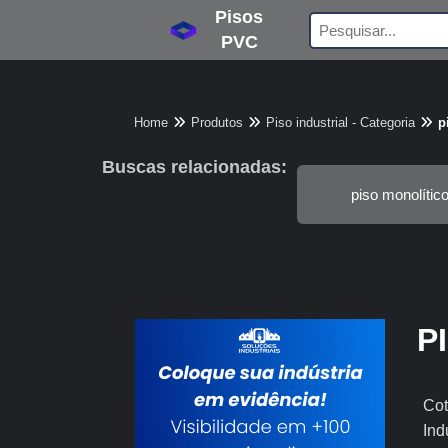
Pisos
PVC
Home
Produtos
Piso industrial - Categoria
p
Buscas relacionadas:
piso monolítico
P
Cot
Ind