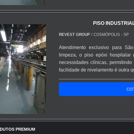
PISO INDUSTRIA
REVEST GROUP
/ COSMÓPOLIS - SP
Atendimento exclusivo para São
limpeza, o piso epóxi hospitala
necessidades clínicas, permitind
facilidade de nivelamento é outra q
aplicado a qualquer tipo de superf
aplicação tem um tempo de cura de 
CO
DUTOS PREMIUM