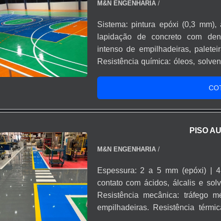
microrganismos. Alta resistê
M&N ENGENHARIA
/
desinfetantes. Facilidade de hig
Sistema: pintura epóxi (0,3 mm),
acabamento estético moderno e pers
lapidação de concreto com densi
Conforto e segurança para profiss
intenso de empilhadeiras, palete
em relação a pisos convencionais.
Resistência química: óleos, solven
agressivos. Resistência térmica: a
uretano | até 150 °C em choque t
CO
liso, antiderrapante, brilhant
Higienização: superfície contínu
geração de poeira. O piso industr
PISO A
produtivas, logísticas e de ar
mecânica, química e térmica, além 
M&N ENGENHARIA
/
manutenção e atender normas de s
Espessura: 2 a 5 mm (epóxi) | 4
em ambientes de alta exigênci
contato com ácidos, álcalis e sol
corretiva. Atende normas de seg
Resistência mecânica: tráfego m
MAPA, ISO). Facilidade de hig
empilhadeiras. Resistência térm
diferentes sistemas conforme ne
uretano (choque térmico). Acabamen