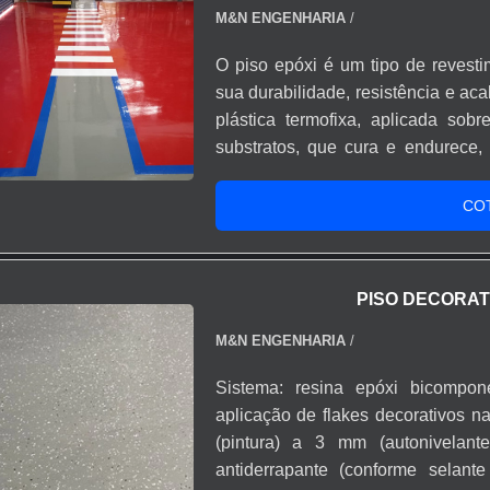
M&N ENGENHARIA
/
O piso epóxi é um tipo de revesti
sua durabilidade, resistência e ac
plástica termofixa, aplicada sob
substratos, que cura e endurece, 
sem juntas. Por sua robustez e ver
para uma ampla variedade de a
CO
indústrias e hospitais até garagens 
PISO DECORAT
M&N ENGENHARIA
/
Sistema: resina epóxi bicompon
aplicação de flakes decorativos n
(pintura) a 3 mm (autonivelante
antiderrapante (conforme selant