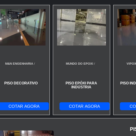
M&N ENGENHARIA
/
MUNDO DO EPOXI
/
VIPOX
PISO DECORATIVO
PISO EPÓXI PARA
PISO IN
INDÚSTRIA
COTAR AGORA
COTAR AGORA
CO
PI