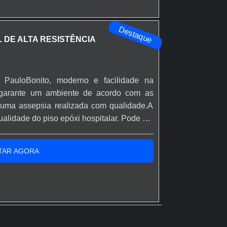
Destaque
L DE ALTA RESISTÊNCIA
 PauloBonito, moderno e facilidade na
r garante um ambiente de acordo com as
o uma assepsia realizada com qualidade.A
ualidade do piso epóxi hospitalar. Pode ser
ície, de modo rápido e prático, visto que a
no máximo 12 horas.Diferencial da empr...
TAR AGORA