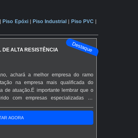
|
Piso Epóxi
|
Piso Industrial
|
Piso PVC
|
Destaque
L DE ALTA RESISTÊNCIA
ano, achará a melhor empresa do ramo
otação na empresa mais qualificada do
a de atuação.É importante lembrar que o
rido com empresas especializadas no
uda a garantir a qualidade e durabilidade
ejuízos com substituições frequentes de
TAR AGORA