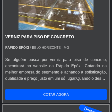
VERNIZ PARA PISO DE CONCRETO
RÁPIDO EPÓXI
/ BELO HORIZONTE - MG
Se alguém busca por verniz para piso de concreto,
encontrará no website da Rápido Epóxi. Cotando na
melhor empresa do segmento e achando a sofisticação,
qualidade e preço justo em um só lugar.Quando o desejo
é por verniz para piso de concreto, com a Rápido Epóxi o
cliente poderá encontrar excelente custo-benefício com
COTAR AGORA
soluções eficazes para acessórios e ferramentas para
aplicação de base epóxi.MAIS INFORMAÇÕES SOBRE
Destaque
VERNIZ PARA PISO DE ...