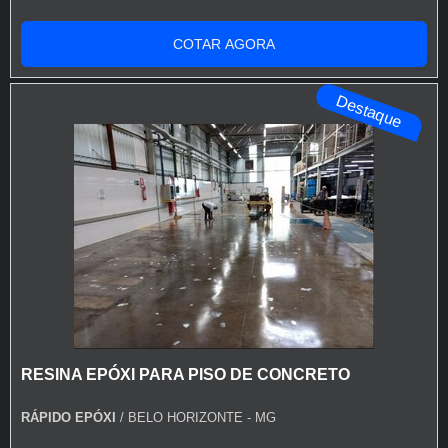
INFORMAÇÕES SOBRE TINTA PU PARA PISO DE
CONCRETOQuem está à procura de tinta pu para piso
COTAR AGORA
de concreto em uma corporação inovadora, chega até a
Rápido Epóxi. A empresa tem em seu escopo resina
Destaque
epóxi autonivelante transparente e tinta para asf...
RESINA EPÓXI PARA PISO DE CONCRETO
RÁPIDO EPÓXI
/ BELO HORIZONTE - MG