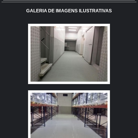
implantação do Pavimento de Concreto tem
GALERIA DE IMAGENS ILUSTRATIVAS
acompanhamento de engenheiro civil responsável, que
administra as etapas de execução do piso de acordo
com projeto fornecido pelo cliente. A pavimentação de
Concreto pode ser armada em aço ou com telas de fiber
glass, entre outros aditivos para melhor desempenho do
piso como por exemplo as fibras sintéticas de
Polipropileno e/ou Vidro, que evitam fissuras devido
dilatação e retração do piso. A Shekel Engenharia
também dispõe de serviços de acabamento do concreto
e pintura de Pisos Industriais, como Polimento,
Lapidação e Revestimentos de alto desempenho (Piso
Epóxi). O serviço de tratamento de Juntas também faz
parte do nosso rol de atividades, a execução das juntas
do piso e lábios poliméricos são de extrema importância
em projetos de Pisos industrias com alta capacidade de
carga.