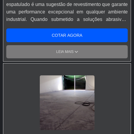
do piso e lábios poliméricos são de extrema importância
espatulado é uma sugestão de revestimento que garante
em projetos de Pisos industrias com alta capacidade de
uma performance excepcional em qualquer ambiente
carga.
industrial. Quando submetido a soluções abrasivas,
mecânicas ou químicas elevadas e ao tráfego pesado
intenso, o mesmo mantém suas características de
COTAR AGORA
durabilidade quando sua aplicação é feita em argamassa
epóxi. Por causa da sua composição química, a
LEIA MAIS
argamassa epóxi facilita a aplicação deste tipo de piso,
uma vez que é finalizado em uma única camada
espatulada. Ele também apresenta ótimas qualidades
químicas e mecânicas, podendo ser aplicado em bases
de concreto tanto novas quanto nas mais antigas.
Vantagens do produto Matéria-prima de qualidade; Alta
performance; Diversidade de modelos, tamanhos e
cores; Preço justo e acessível. Informações adicionais O
piso epóxi espatulado é aplicado conforme as normas
competentes ao meio ambiente, oferecendo soluções ao
revestimento de pisos desgastados de concreto do