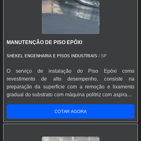
glass, entre outros aditivos para melhor desempenho do
piso como por exemplo as fibras sintéticas de
Polipropileno e/ou Vidro, que evitam fissuras devido
dilatação e retração do piso. A Shekel Engenharia
também dispõe de serviços de acabamento do concreto
MANUTENÇÃO DE PISO EPÓXI
e pintura de Pisos Industriais, como Polimento,
Lapidação e Revestimentos de alto desempenho (Piso
SHEKEL ENGENHARIA E PISOS INDUSTRIAIS
/ SP
Epóxi). O serviço de tratamento de Juntas também faz
parte do nosso rol de atividades, a execução das juntas
O serviço de instalação do Piso Epóxi como
do piso e lábios poliméricos são de extrema importância
revestimento de alto desempenho, consiste na
em projetos de Pisos industrias com alta capacidade de
preparação da superfície com a remoção e lixamento
carga.
gradual do substrato com máquina politriz com aspirador
de pó industrial acoplado, aplicação de primer - selador
para melhor ancoragem do revestimento, estucamento e
COTAR AGORA
polimento da superfície e por fim, aplicação da resina
epóxi com espessura e acabamento definidas em projeto
ou de acordo com a usabilidade do piso. Dentro do