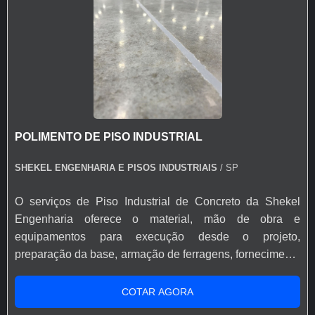
serviço de pintura Epóxi de piso, existem diferentes
sistemas de aplicação, que podem variar de acordo com
a finalidade do piso, projeto e normas de segurança do
ambiente. Segue abaixo os sistemas de revestimentos
de alto desempenho que a Shekel Engenharia oferece: -
Piso Autonivelante em Epóxi - Piso Multicamadas /
Multilayers em Epóxi - Piso Uretano - Piso Condutivo em
Epóxi - Piso Antiderrapante em Epóxi
POLIMENTO DE PISO INDUSTRIAL
SHEKEL ENGENHARIA E PISOS INDUSTRIAIS
/ SP
O serviços de Piso Industrial de Concreto da Shekel
Engenharia oferece o material, mão de obra e
equipamentos para execução desde o projeto,
preparação da base, armação de ferragens, fornecimento
de aditivos ao concreto, lançamento, adensamento,
nivelamento, acabamento (polido, float, vassourado,
COTAR AGORA
desempenado, etc.) e corte das juntas. Todo processo de