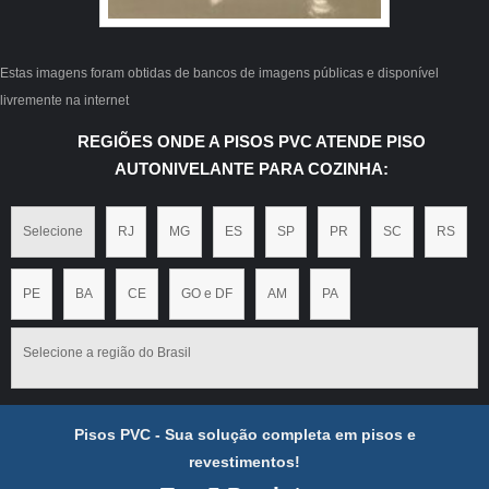
Estas imagens foram obtidas de bancos de imagens públicas e disponível
livremente na internet
REGIÕES ONDE A PISOS PVC ATENDE PISO
AUTONIVELANTE PARA COZINHA:
Selecione
RJ
MG
ES
SP
PR
SC
RS
PE
BA
CE
GO e DF
AM
PA
Selecione a região do Brasil
Pisos PVC - Sua solução completa em pisos e
revestimentos!