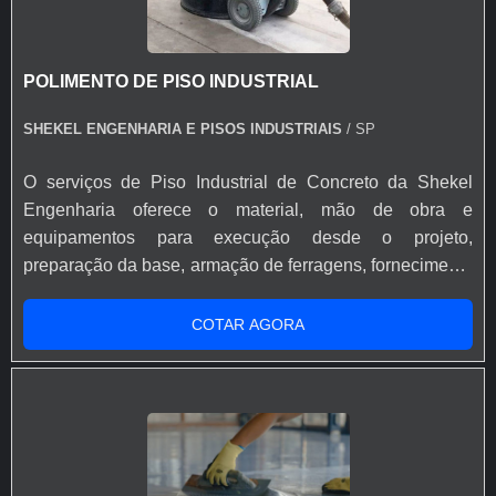
Polipropileno e/ou Vidro, que evitam fissuras devido
dilatação e retração do piso. A Shekel Engenharia
também dispõe de serviços de acabamento do concreto
POLIMENTO DE PISO INDUSTRIAL
e pintura de Pisos Industriais, como Polimento,
Lapidação e Revestimentos de alto desempenho (Piso
SHEKEL ENGENHARIA E PISOS INDUSTRIAIS
/ SP
Epóxi). O serviço de tratamento de Juntas também faz
parte do nosso rol de atividades, a execução das juntas
O serviços de Piso Industrial de Concreto da Shekel
do piso e lábios poliméricos são de extrema importância
Engenharia oferece o material, mão de obra e
em projetos de Pisos industrias com alta capacidade de
equipamentos para execução desde o projeto,
carga.
preparação da base, armação de ferragens, fornecimento
de aditivos ao concreto, lançamento, adensamento,
nivelamento, acabamento (polido, float, vassourado,
COTAR AGORA
desempenado, etc.) e corte das juntas. Todo processo de
implantação do Pavimento de Concreto tem
acompanhamento de engenheiro civil responsável, que
administra as etapas de execução do piso de acordo
com projeto fornecido pelo cliente. A pavimentação de
Concreto pode ser armada em aço ou com telas de fiber