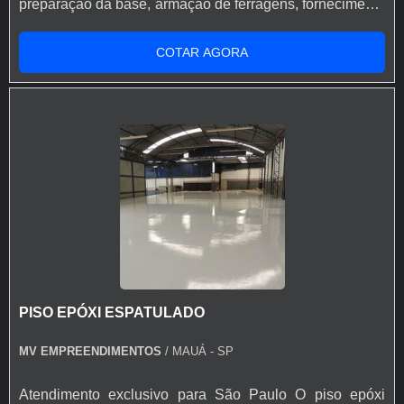
preparação da base, armação de ferragens, fornecimento
de aditivos ao concreto, lançamento, adensamento,
nivelamento, acabamento (polido, float, vassourado,
COTAR AGORA
desempenado, etc.) e corte das juntas. Todo processo de
implantação do Pavimento de Concreto tem
acompanhamento de engenheiro civil responsável, que
administra as etapas de execução do piso de acordo
com projeto fornecido pelo cliente. A pavimentação de
Concreto pode ser armada em aço ou com telas de fiber
glass, entre outros aditivos para melhor desempenho do
piso como por exemplo as fibras sintéticas de
Polipropileno e/ou Vidro, que evitam fissuras devido
dilatação e retração do piso. A Shekel Engenharia
também dispõe de serviços de acabamento do concreto
PISO EPÓXI ESPATULADO
e pintura de Pisos Industriais, como Polimento,
Lapidação e Revestimentos de alto desempenho (Piso
MV EMPREENDIMENTOS
/ MAUÁ - SP
Epóxi). O serviço de tratamento de Juntas também faz
parte do nosso rol de atividades, a execução das juntas
Atendimento exclusivo para São Paulo O piso epóxi