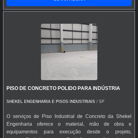
desempenado, etc.) e corte das juntas. Todo processo de
implantação do Pavimento de Concreto tem
acompanhamento de engenheiro civil responsável, que
administra as etapas de execução do piso de acordo
com projeto fornecido pelo cliente. A pavimentação de
Concreto pode ser armada em aço ou com telas de fiber
glass, entre outros aditivos para melhor desempenho do
piso como por exemplo as fibras sintéticas de
Polipropileno e/ou Vidro, que evitam fissuras devido
dilatação e retração do piso. A Shekel Engenharia
também dispõe de serviços de acabamento do concreto
PISO DE CONCRETO POLIDO PARA INDÚSTRIA
e pintura de Pisos Industriais, como Polimento,
Lapidação e Revestimentos de alto desempenho (Piso
SHEKEL ENGENHARIA E PISOS INDUSTRIAIS
/ SP
Epóxi). O serviço de tratamento de Juntas também faz
parte do nosso rol de atividades, a execução das juntas
O serviços de Piso Industrial de Concreto da Shekel
do piso e lábios poliméricos são de extrema importância
Engenharia oferece o material, mão de obra e
em projetos de Pisos industrias com alta capacidade de
equipamentos para execução desde o projeto,
carga.