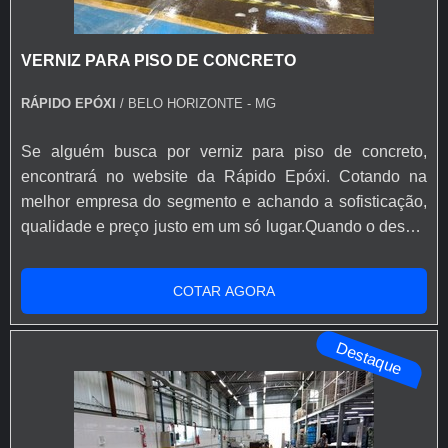
VERNIZ PARA PISO DE CONCRETO
RÁPIDO EPÓXI
/ BELO HORIZONTE - MG
Se alguém busca por verniz para piso de concreto,
encontrará no website da Rápido Epóxi. Cotando na
melhor empresa do segmento e achando a sofisticação,
qualidade e preço justo em um só lugar.Quando o desejo
é por verniz para piso de concreto, com a Rápido Epóxi o
cliente poderá encontrar excelente custo-benefício com
COTAR AGORA
soluções eficazes para acessórios e ferramentas para
aplicação de base epóxi.MAIS INFORMAÇÕES SOBRE
Destaque
VERNIZ PARA PISO DE ...