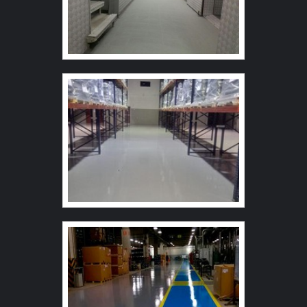
qualidade e eficiência, características simples, mas que
mostram o comprometimento da empresa com seus
clientes. Esses e outros motivos são a razão pela qual a
AVD Solution é inovadora quando se explana o
segmento de amortecedores de vibração. A empresa
busca a tecnologia e desenvolvimento no que gera
resultado e qualidade para os clientes. O time tem
colaboradores proativos que terão o maior prazer em
auxiliar com suas dúvidas. A MAIOR REFERÊNCIA NO
SEGMENTO Somente na AVD Solution tem tudo que se
precisa para amortecedores de vibração. São opções
variadas que a empresa oferece, como amortecedores
de vibração para estúdios e amortecedores para
máquinas e equipamentos com ótima qualidade e
eficiência. Apresentando produtos de alto padrão, a
empresa conta com profissionais especializados e
instalações modernas e em bom estado, conquistando