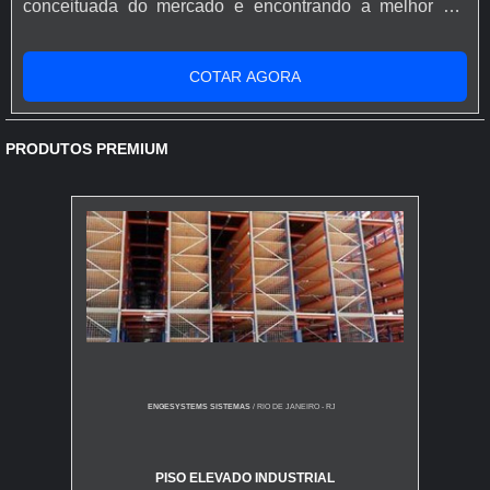
conceituada do mercado e encontrando a melhor em
qualidade e custo benefício.Quando o desejo é por
resina epóxi para piso de concreto, com os profissionais
COTAR AGORA
especializados da Rápido Epóxi o cliente conseguirá
proteção com comprometimento com o resultado dos
clientes.MAIS SOBRE...
PRODUTOS PREMIUM
ENGESYSTEMS SISTEMAS
/ RIO DE JANEIRO - RJ
PISO ELEVADO INDUSTRIAL