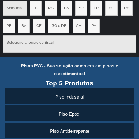
Selecione
RJ
MG
ES
SP
PR
SC
RS
PE
BA
CE
GO e DF
AM
PA
Selecione a região do Brasil
Pisos PVC - Sua solução completa em pisos e
revestimentos!
Top 5 Produtos
Piso Industrial
Piso Epóxi
Piso Antiderrapante