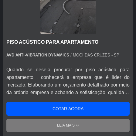
PISO ACÚSTICO PARA APARTAMENTO
AVD ANTI-VIBRATION DYNAMICS
/ MOGI DAS CRUZES - SP
Quando se deseja procurar por piso acústico para
apartamento , conhecerá a empresa que é líder do
mercado. Elaborando um orçamento detalhado por meio
da própria empresa e achando a sofisticação, qualidade
e preço justo em um só lugar. Quando o quesito é piso
acústico para apartamento , com a equipe da AVD
COTAR AGORA
Solution obterá ótima qualidade com produtos
elaborados com projeto de engenharia e especificação,
LEIA MAIS
fabricados com alta qualidade. DETALHES SOBRE