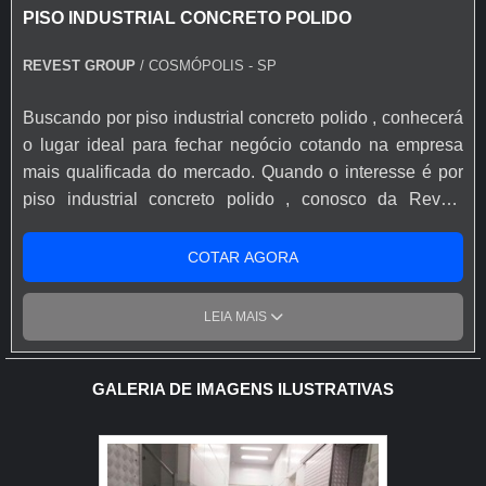
PISO INDUSTRIAL CONCRETO POLIDO
REVEST GROUP
/ COSMÓPOLIS - SP
Buscando por piso industrial concreto polido , conhecerá
o lugar ideal para fechar negócio cotando na empresa
mais qualificada do mercado. Quando o interesse é por
piso industrial concreto polido , conosco da Revest
Group obterá proteção com comprometimento com os
resultados dos clientes. UM POUCO MAIS SOBRE O
COTAR AGORA
PISO INDUSTRIAL CONCRETO POLIDO Há muitas
maneiras eficientes de demonstrar competência e
LEIA MAIS
excelência em sua área de atuação. A Revest Group
canaliza seus recursos em oferecer uma estrutura com:
Tecnologia de ponta; Escritório de alta qualidade onde
GALERIA DE IMAGENS ILUSTRATIVAS
são realizadas as atividades; Estrutura suficiente para
atender todas as demandas. Tudo isso para garantir que
se tenha piso industrial concreto polido com precisão.