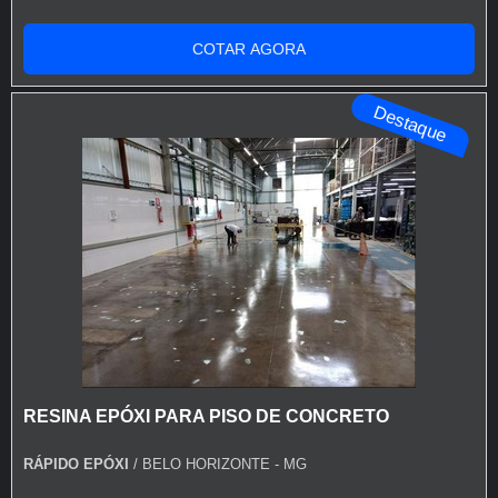
INFORMAÇÕES SOBRE TINTA PU PARA PISO DE
CONCRETOQuem está à procura de tinta pu para piso
COTAR AGORA
de concreto em uma corporação inovadora, chega até a
Rápido Epóxi. A empresa tem em seu escopo resina
Destaque
epóxi autonivelante transparente e tinta para asf...
RESINA EPÓXI PARA PISO DE CONCRETO
RÁPIDO EPÓXI
/ BELO HORIZONTE - MG