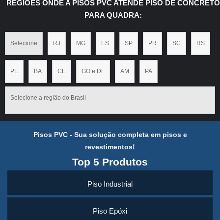
REGIÕES ONDE A PISOS PVC ATENDE PISO DE CONCRETO
PARA QUADRA:
Selecione
RJ
MG
ES
SP
PR
SC
RS
PE
BA
CE
GO e DF
AM
PA
Selecione a região do Brasil
Pisos PVC - Sua solução completa em pisos e
revestimentos!
Top 5 Produtos
Piso Industrial
Piso Epóxi