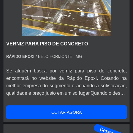
VERNIZ PARA PISO DE CONCRETO
RÁPIDO EPÓXI
/ BELO HORIZONTE - MG
Se alguém busca por verniz para piso de concreto,
encontrará no website da Rápido Epóxi. Cotando na
melhor empresa do segmento e achando a sofisticação,
qualidade e preço justo em um só lugar.Quando o desejo
é por verniz para piso de concreto, com a Rápido Epóxi o
cliente poderá encontrar excelente custo-benefício com
COTAR AGORA
soluções eficazes para acessórios e ferramentas para
aplicação de base epóxi.MAIS INFORMAÇÕES SOBRE
Destaque
VERNIZ PARA PISO DE ...