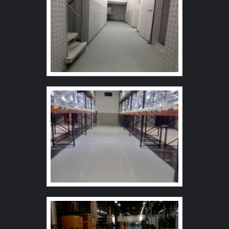
Ainda com uma visão analítica sobre piso industrial
concreto polido , é importante buscar uma empresa que
tenha produtos e serviços com ótima qualidade e
proteção, pequenos detalhes, mas de grande valia para
saber a procedência e seriedade da empresa. Tudo isso
que já foi explorado é a razão pela qual a Revest Group
é inovadora quando se fala do segmento de pisos
industriais. A empresa objetiva o que há de melhor para
fidelizar os clientes. O time é composto por trabalhadores
de alta qualidade que estão esperando seu contato para
tirar todas as suas dúvidas e melhor atender. A MELHOR
EMPRESA NO SEGMENTO Na Revest Group é possível
encontrar a solução para quem busca pisos industriais. A
empresa oferece opções como autonivelante uretano e
autonivelante cimentício com ótima qualidade e
eficiência. A empresa conta com um time de profissionais
qualificados para o serviço, além de investir em
equipamentos modernos, que se ajustam a sua