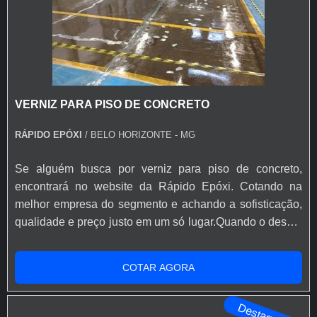
VERNIZ PARA PISO DE CONCRETO
RÁPIDO EPÓXI
/ BELO HORIZONTE - MG
Se alguém busca por verniz para piso de concreto,
encontrará no website da Rápido Epóxi. Cotando na
melhor empresa do segmento e achando a sofisticação,
qualidade e preço justo em um só lugar.Quando o desejo
é por verniz para piso de concreto, com a Rápido Epóxi o
cliente poderá encontrar excelente custo-benefício com
COTAR AGORA
soluções eficazes para acessórios e ferramentas para
aplicação de base epóxi.MAIS INFORMAÇÕES SOBRE
Destaque
VERNIZ PARA PISO DE ...