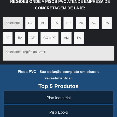
REGIÕES ONDE A PISOS PVC ATENDE EMPRESA DE
CONCRETAGEM DE LAJE:
Selecione
RJ
MG
ES
SP
PR
SC
RS
PE
BA
CE
GO e DF
AM
PA
Selecione a região do Brasil
Pisos PVC - Sua solução completa em pisos e
revestimentos!
Top 5 Produtos
Piso Industrial
Piso Epóxi