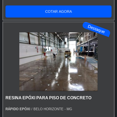
INFORMAÇÕES SOBRE TINTA PU PARA PISO DE
CONCRETOQuem está à procura de tinta pu para piso
COTAR AGORA
de concreto em uma corporação inovadora, chega até a
Rápido Epóxi. A empresa tem em seu escopo resina
Destaque
epóxi autonivelante transparente e tinta para asf...
RESINA EPÓXI PARA PISO DE CONCRETO
RÁPIDO EPÓXI
/ BELO HORIZONTE - MG