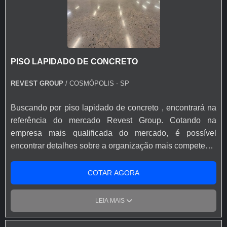
consultores e solicite um orçamento!
PISO LAPIDADO DE CONCRETO
REVEST GROUP
/ COSMÓPOLIS - SP
Buscando por piso lapidado de concreto , encontrará na
referência do mercado Revest Group. Cotando na
empresa mais qualificada do mercado, é possível
encontrar detalhes sobre a organização mais competente
do ramo. É importante lembrar que o produto deve ser
adquirido com empresas especializadas. Esse tipo de
COTAR AGORA
cuidado ajuda a garantir a qualidade e durabilidade dos
materiais, além de evitar prejuízos com substituições
LEIA MAIS
frequentes de produtos que não cumprem com suas
funções adequadamente. Assim, é possível poupar